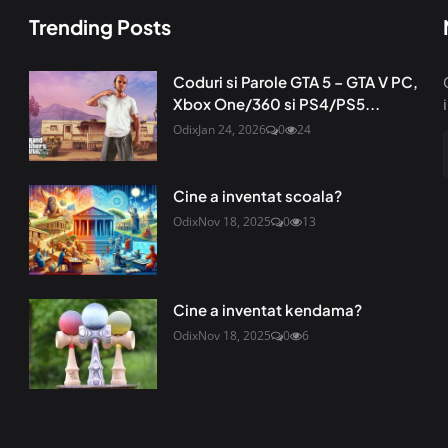
Trending Posts
Coduri si Parole GTA 5 – GTA V PC,
Xbox One/360 si PS4/PS5...
Odix
Jan 24, 2026
0
24
Cine a inventat scoala?
Odix
Nov 18, 2025
0
13
Cine a inventat kendama?
Odix
Nov 18, 2025
0
6