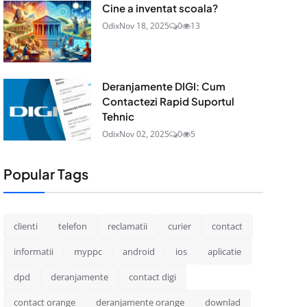
Cine a inventat scoala?
Odix
Nov 18, 2025
0
13
Deranjamente DIGI: Cum
Contactezi Rapid Suportul
Tehnic
Odix
Nov 02, 2025
0
5
Popular Tags
clienti
telefon
reclamatii
curier
contact
informatii
myppc
android
ios
aplicatie
dpd
deranjamente
contact digi
contact orange
deranjamente orange
downlad