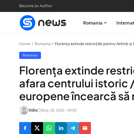
Become an Author
Romania
Interna
Home
Romania
Florența extinde restricțiile pentru Airbnb ș
Romania
Florența extinde restric
afara centrului istoric
europene încearcă să 
Odix
May 28, 2026 - 09:00