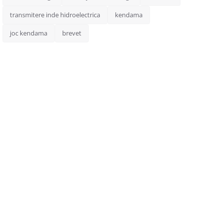
transmitere inde hidroelectrica
kendama
joc kendama
brevet