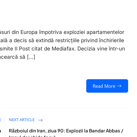
suri din Europa împotriva exploziei apartamentelor
lă a decis să extindă restricțiile privind închirierile
nsmite Il Post citat de Mediafax. Decizia vine într-un
ncearcă să […]
Read More
E
NEXT ARTICLE
a
Războiul din Iran, ziua 90: Explozii la Bandar Abbas /