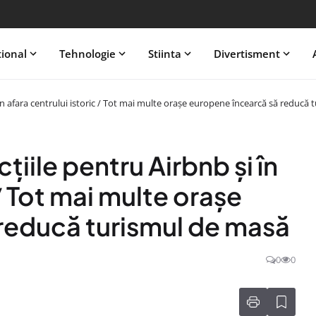
tional
Tehnologie
Stiinta
Divertisment
i în afara centrului istoric / Tot mai multe orașe europene încearcă să reducă
țiile pentru Airbnb și în
 / Tot mai multe orașe
reducă turismul de masă
0
0