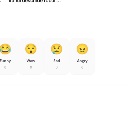
.
Iranul deschide focul ...
Funny
Wow
Sad
Angry
0
0
0
0