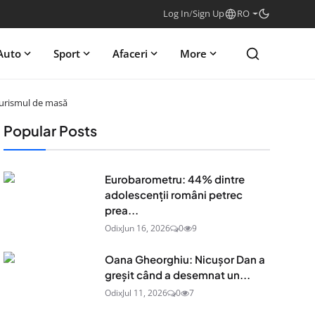
Log In
/
Sign Up
RO
Auto
Sport
Afaceri
More
 turismul de masă
Popular Posts
Eurobarometru: 44% dintre
adolescenţii români petrec
prea...
Odix
Jun 16, 2026
0
9
Oana Gheorghiu: Nicușor Dan a
greșit când a desemnat un...
Odix
Jul 11, 2026
0
7