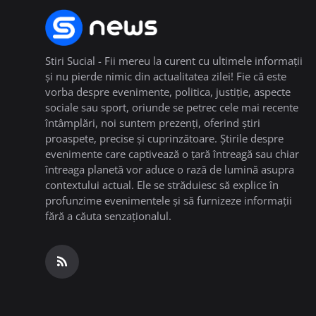
Stiri Sucial - Fii mereu la curent cu ultimele informații
și nu pierde nimic din actualitatea zilei! Fie că este
vorba despre evenimente, politica, justiție, aspecte
sociale sau sport, oriunde se petrec cele mai recente
întâmplări, noi suntem prezenți, oferind știri
proaspete, precise și cuprinzătoare. Știrile despre
evenimente care captivează o țară întreagă sau chiar
întreaga planetă vor aduce o rază de lumină asupra
contextului actual. Ele se străduiesc să explice în
profunzime evenimentele și să furnizeze informații
fără a căuta senzaționalul.