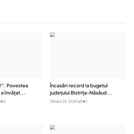
e!”. Povestea
Încasări record la bugetul
a învățat...
județului Bistrița-Năsăud...
2
Odix
Jul 29, 2026
0
1