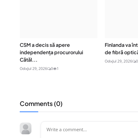
CSM a decis să apere
Finlanda va î
independența procurorului
de fibră optică
Cătăl...
Odix
Jul 29, 2026
0
Odix
Jul 29, 2026
0
1
Comments (
0
)