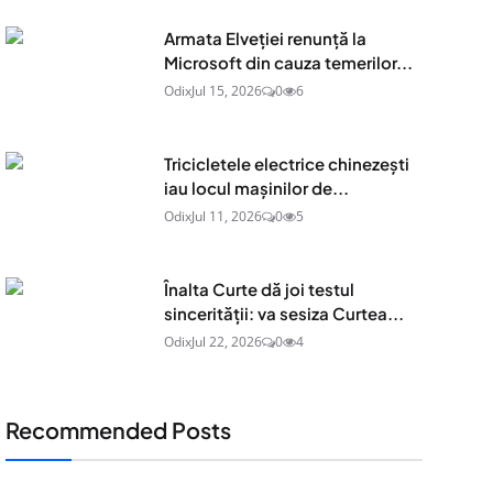
Armata Elveției renunță la
Microsoft din cauza temerilor...
Odix
Jul 15, 2026
0
6
Tricicletele electrice chinezești
iau locul mașinilor de...
Odix
Jul 11, 2026
0
5
Înalta Curte dă joi testul
sincerității: va sesiza Curtea...
Odix
Jul 22, 2026
0
4
Recommended Posts