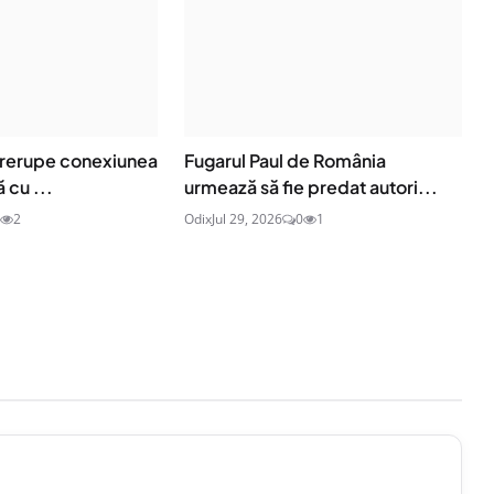
ntrerupe conexiunea
Fugarul Paul de România
 cu ...
urmează să fie predat autori...
2
Odix
Jul 29, 2026
0
1