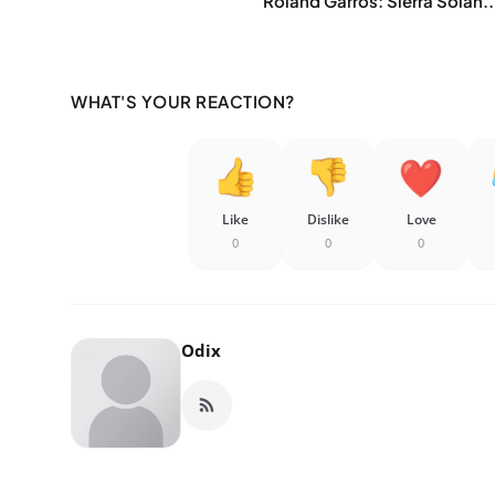
Roland Garros: Sierra Solan..
WHAT'S YOUR REACTION?
Like
Dislike
Love
0
0
0
Odix