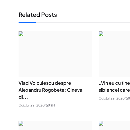
Related Posts
Vlad Voiculescu despre
„Vin eu cu tin
Alexandru Rogobete: Cineva
sibiencei care 
di...
Odix
Jul 29, 2026
0
Odix
Jul 29, 2026
0
1