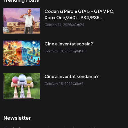
Coduri si Parole GTA 5 – GTA V PC,
Xbox One/360 si PS4/PS5...
Odix
Jan 24, 2026
0
24
Cine a inventat scoala?
Odix
Nov 18, 2025
0
13
Cine a inventat kendama?
Odix
Nov 18, 2025
0
6
Newsletter