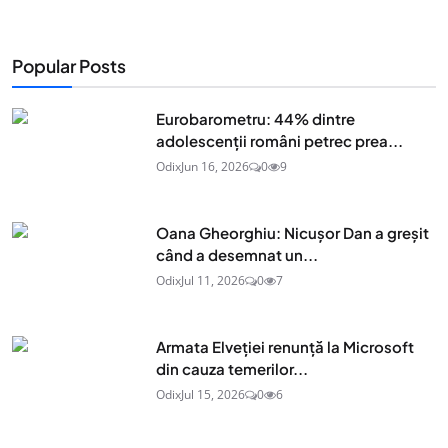
Popular Posts
Eurobarometru: 44% dintre
adolescenţii români petrec prea...
Odix
Jun 16, 2026
0
9
Oana Gheorghiu: Nicușor Dan a greșit
când a desemnat un...
Odix
Jul 11, 2026
0
7
Armata Elveției renunță la Microsoft
din cauza temerilor...
Odix
Jul 15, 2026
0
6