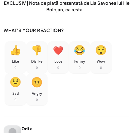
EXCLUSIV | Nota de plată prezentată de Lia Savonea lui Ilie
Bolojan, ca resta...
WHAT'S YOUR REACTION?
Like
Dislike
Love
Funny
Wow
0
0
0
0
0
Sad
Angry
0
0
Odix