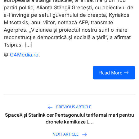
europeană a stângii radicale, a lansat marţi un nou
partid politic, Alianţa Stângii Greceşti, cu obiectivul de
a-l învinge pe şeful guvernului de dreapta, Kyriakos
Mitsotakis, anul viitor, notează AFP, transmite
Agerpres. „Viziunea şi proiectul nostru sunt o mare
reconstrucţie democratică şi socială a ţării”, a afirmat
Tsipras, […]
©
G4Media.ro
.
Read More
PREVIOUS ARTICLE
SpaceX și Starlink cer Pentagonului tarife mai mari pentru
dronele kamikaze L...
NEXT ARTICLE