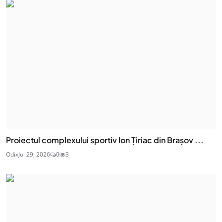
Proiectul complexului sportiv Ion Țiriac din Brașov ...
Odix
Jul 29, 2026
0
3