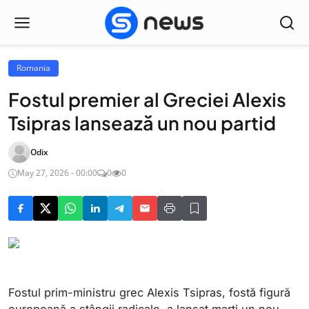
Romania
Fostul premier al Greciei Alexis
Tsipras lansează un nou partid
Odix
May 27, 2026 - 00:00
0
0
Fostul prim-ministru grec Alexis Tsipras, fostă figură