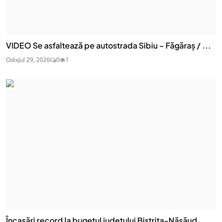
VIDEO Se asfaltează pe autostrada Sibiu – Făgăraș / ...
Odix
Jul 29, 2026
0
1
Încasări record la bugetul județului Bistrița-Năsăud...