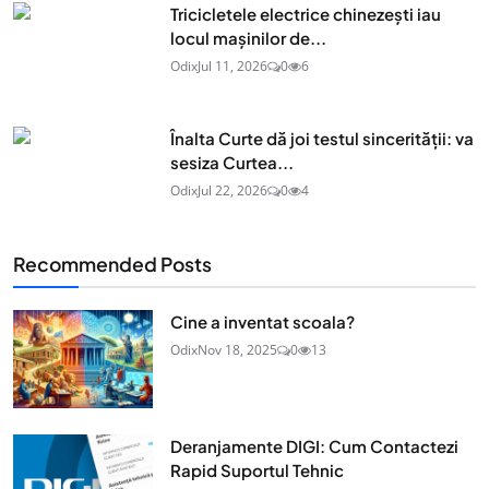
Tricicletele electrice chinezești iau
locul mașinilor de...
Odix
Jul 11, 2026
0
6
Înalta Curte dă joi testul sincerității: va
sesiza Curtea...
Odix
Jul 22, 2026
0
4
Recommended Posts
Cine a inventat scoala?
Odix
Nov 18, 2025
0
13
Deranjamente DIGI: Cum Contactezi
Rapid Suportul Tehnic