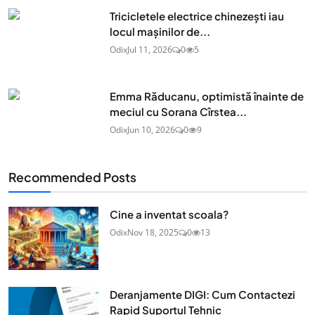
Tricicletele electrice chinezești iau
locul mașinilor de...
Odix
Jul 11, 2026
0
5
Emma Răducanu, optimistă înainte de
meciul cu Sorana Cîrstea...
Odix
Jun 10, 2026
0
9
Recommended Posts
Cine a inventat scoala?
Odix
Nov 18, 2025
0
13
Deranjamente DIGI: Cum Contactezi
Rapid Suportul Tehnic