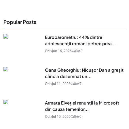
Popular Posts
Eurobarometru: 44% dintre
adolescenţii români petrec prea...
Odix
Jun 16, 2026
0
9
Oana Gheorghiu: Nicușor Dan a greșit
când a desemnat un...
Odix
Jul 11, 2026
0
7
Armata Elveției renunță la Microsoft
din cauza temerilor...
Odix
Jul 15, 2026
0
6