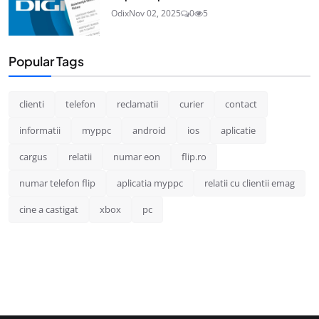
Odix
Nov 02, 2025
0
5
Popular Tags
clienti
telefon
reclamatii
curier
contact
informatii
myppc
android
ios
aplicatie
cargus
relatii
numar eon
flip.ro
numar telefon flip
aplicatia myppc
relatii cu clientii emag
cine a castigat
xbox
pc