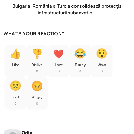
Bulgaria, România și Turcia consolidează protecția
infrastructurii subacvatic...
WHAT'S YOUR REACTION?
Like
Dislike
Love
Funny
Wow
0
0
0
0
0
Sad
Angry
0
0
Odix