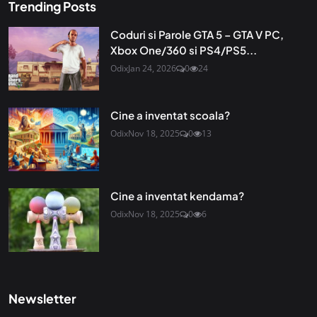
Trending Posts
Coduri si Parole GTA 5 – GTA V PC,
Xbox One/360 si PS4/PS5...
Odix
Jan 24, 2026
0
24
Cine a inventat scoala?
Odix
Nov 18, 2025
0
13
Cine a inventat kendama?
Odix
Nov 18, 2025
0
6
Newsletter