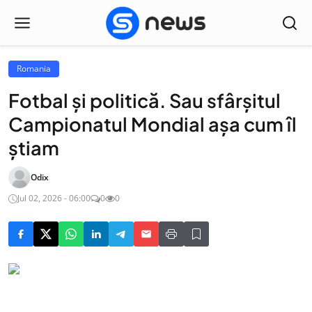
Romania
Fotbal şi politică. Sau sfârşitul
Campionatul Mondial aşa cum îl
ştiam
Odix
Jul 02, 2026 - 06:00
0
0