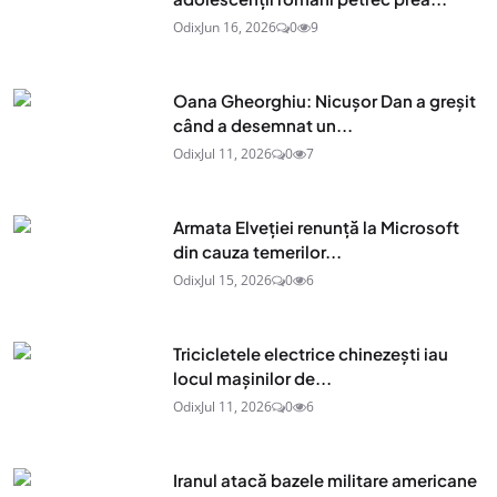
Odix
Jun 16, 2026
0
9
Oana Gheorghiu: Nicușor Dan a greșit
când a desemnat un...
Odix
Jul 11, 2026
0
7
Armata Elveției renunță la Microsoft
din cauza temerilor...
Odix
Jul 15, 2026
0
6
Tricicletele electrice chinezești iau
locul mașinilor de...
Odix
Jul 11, 2026
0
6
Iranul atacă bazele militare americane