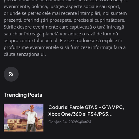
evenimente, politica, justiție, aspecte sociale sau sport,
oriunde se petrec cele mai recente întâmplări, noi suntem
prezenți, oferind știri proaspete, precise și cuprinzătoare.
Știrile despre evenimente care captivează o țară întreagă
sau chiar întreaga planetă vor aduce o rază de lumină
asupra contextului actual. Ele se străduiesc să explice în
profunzime evenimentele și să furnizeze informații fără a
căuta senzaționalul.
Trending Posts
Coduri si Parole GTA 5 – GTA V PC,
Xbox One/360 si PS4/PS5...
Odix
Jan 24, 2026
0
24