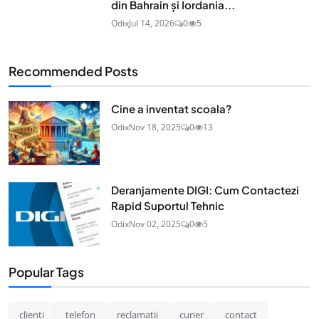
din Bahrain și Iordania...
Odix
Jul 14, 2026
0
5
Recommended Posts
Cine a inventat scoala?
Odix
Nov 18, 2025
0
13
Deranjamente DIGI: Cum Contactezi
Rapid Suportul Tehnic
Odix
Nov 02, 2025
0
5
Popular Tags
clienti
telefon
reclamatii
curier
contact