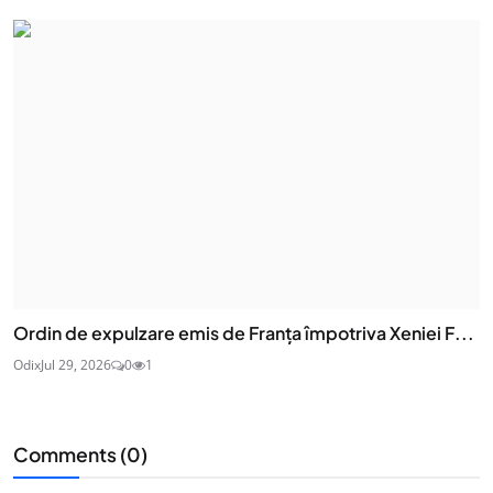
Ordin de expulzare emis de Franța împotriva Xeniei F...
Odix
Jul 29, 2026
0
1
Comments (
0
)