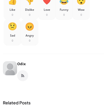
Like
Dislike
Love
Funny
Wow
0
0
0
0
0
Sad
Angry
0
0
Odix
Related Posts