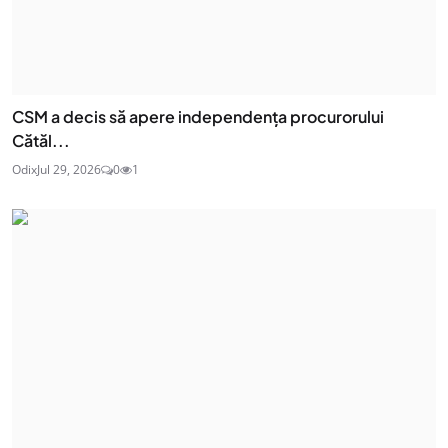
CSM a decis să apere independența procurorului
Cătăl...
Odix
Jul 29, 2026
0
1