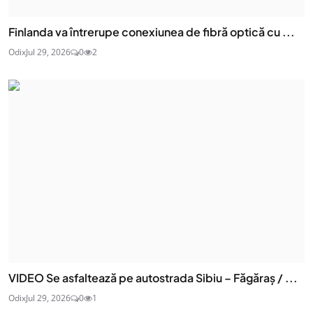
Finlanda va întrerupe conexiunea de fibră optică cu ...
Odix
Jul 29, 2026
0
2
VIDEO Se asfaltează pe autostrada Sibiu – Făgăraș / ...
Odix
Jul 29, 2026
0
1