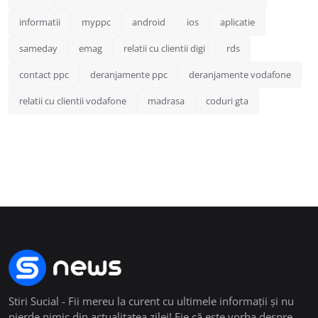
informatii
myppc
android
ios
aplicatie
sameday
emag
relatii cu clientii digi
rds
contact ppc
deranjamente ppc
deranjamente vodafone
relatii cu clientii vodafone
madrasa
coduri gta
Stiri Sucial - Fii mereu la curent cu ultimele informații și nu
pierde nimic din actualitatea zilei! Fie că este vorba despre