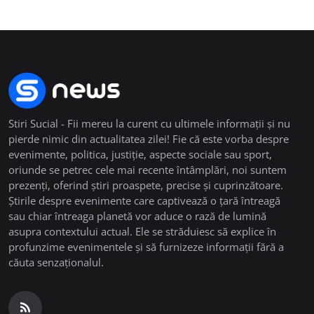
Stiri Sucial - Fii mereu la curent cu ultimele informații și nu
pierde nimic din actualitatea zilei! Fie că este vorba despre
evenimente, politica, justiție, aspecte sociale sau sport,
oriunde se petrec cele mai recente întâmplări, noi suntem
prezenți, oferind știri proaspete, precise și cuprinzătoare.
Știrile despre evenimente care captivează o țară întreagă
sau chiar întreaga planetă vor aduce o rază de lumină
asupra contextului actual. Ele se străduiesc să explice în
profunzime evenimentele și să furnizeze informații fără a
căuta senzaționalul.