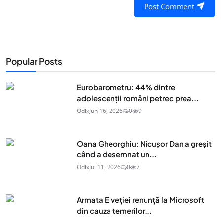
Post Comment
Popular Posts
Eurobarometru: 44% dintre
adolescenţii români petrec prea...
Odix
Jun 16, 2026
0
9
Oana Gheorghiu: Nicușor Dan a greșit
când a desemnat un...
Odix
Jul 11, 2026
0
7
Armata Elveției renunță la Microsoft
din cauza temerilor...