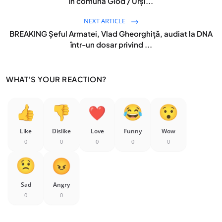
în comuna Glod / Urși...
NEXT ARTICLE
BREAKING Șeful Armatei, Vlad Gheorghiță, audiat la DNA
într-un dosar privind ...
WHAT'S YOUR REACTION?
Like
Dislike
Love
Funny
Wow
0
0
0
0
0
Sad
Angry
0
0