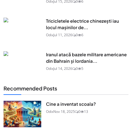
Odix
Jul 15, 2026
0
6
Tricicletele electrice chinezești iau
locul mașinilor de...
Odix
Jul 11, 2026
0
6
Iranul atacă bazele militare americane
din Bahrain și Iordania...
Odix
Jul 14, 2026
0
5
Recommended Posts
Cine a inventat scoala?
Odix
Nov 18, 2025
0
13