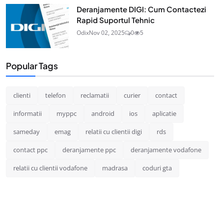
Deranjamente DIGI: Cum Contactezi
Rapid Suportul Tehnic
Odix
Nov 02, 2025
0
5
Popular Tags
clienti
telefon
reclamatii
curier
contact
informatii
myppc
android
ios
aplicatie
sameday
emag
relatii cu clientii digi
rds
contact ppc
deranjamente ppc
deranjamente vodafone
relatii cu clientii vodafone
madrasa
coduri gta