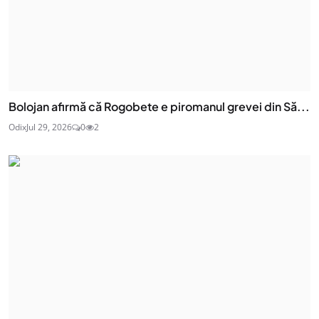
Bolojan afirmă că Rogobete e piromanul grevei din Să...
Odix
Jul 29, 2026
0
2