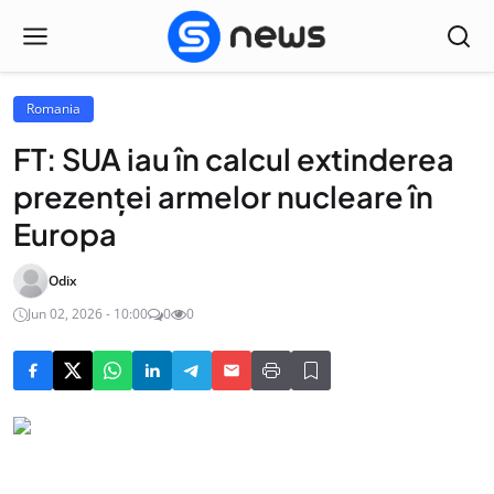
Romania
FT: SUA iau în calcul extinderea
prezenței armelor nucleare în
Europa
Odix
Jun 02, 2026 - 10:00
0
0