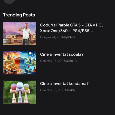
Trending Posts
Coduri si Parole GTA 5 – GTA V PC,
Xbox One/360 si PS4/PS5...
Odix
Jan 24, 2026
0
24
Cine a inventat scoala?
Odix
Nov 18, 2025
0
13
Cine a inventat kendama?
Odix
Nov 18, 2025
0
6