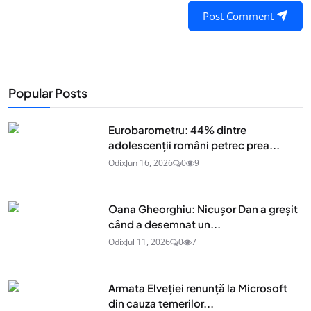
Post Comment
Popular Posts
Eurobarometru: 44% dintre
adolescenţii români petrec prea...
Odix
Jun 16, 2026
0
9
Oana Gheorghiu: Nicușor Dan a greșit
când a desemnat un...
Odix
Jul 11, 2026
0
7
Armata Elveției renunță la Microsoft
din cauza temerilor...