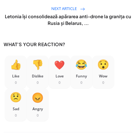
NEXT ARTICLE
Letonia îşi consolidează apărarea anti-drone la graniţa cu
Rusia şi Belarus, ...
WHAT'S YOUR REACTION?
Like
Dislike
Love
Funny
Wow
0
0
0
0
0
Sad
Angry
0
0