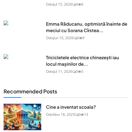
Odix
Jul 15, 2026
0
6
Emma Răducanu, optimistă înainte de
meciul cu Sorana Cîrstea...
Odix
Jun 10, 2026
0
9
Tricicletele electrice chinezești iau
locul mașinilor de...
Odix
Jul 11, 2026
0
5
Recommended Posts
Cine a inventat scoala?
Odix
Nov 18, 2025
0
13