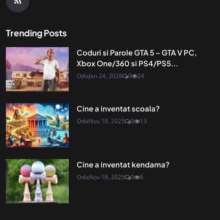
Trending Posts
Coduri si Parole GTA 5 – GTA V PC,
Xbox One/360 si PS4/PS5...
Odix
Jan 24, 2026
0
24
Cine a inventat scoala?
Odix
Nov 18, 2025
0
13
Cine a inventat kendama?
Odix
Nov 18, 2025
0
6