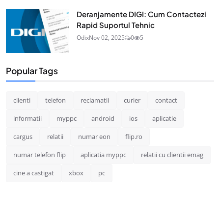
Deranjamente DIGI: Cum Contactezi
Rapid Suportul Tehnic
Odix
Nov 02, 2025
0
5
Popular Tags
clienti
telefon
reclamatii
curier
contact
informatii
myppc
android
ios
aplicatie
cargus
relatii
numar eon
flip.ro
numar telefon flip
aplicatia myppc
relatii cu clientii emag
cine a castigat
xbox
pc