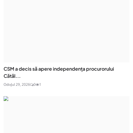
CSM a decis să apere independența procurorului
Cătăl...
Odix
Jul 29, 2026
0
1