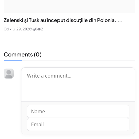
Zelenski și Tusk au început discuțiile din Polonia. ...
Odix
Jul 29, 2026
0
2
Comments (
0
)