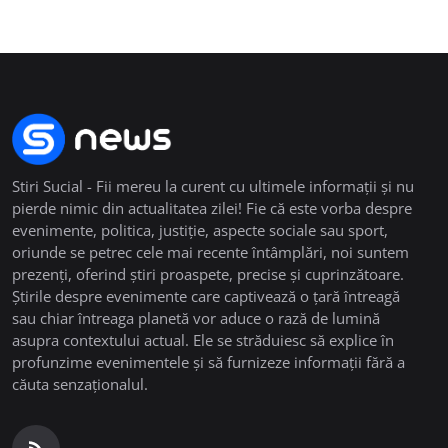
Stiri Sucial - Fii mereu la curent cu ultimele informații și nu
pierde nimic din actualitatea zilei! Fie că este vorba despre
evenimente, politica, justiție, aspecte sociale sau sport,
oriunde se petrec cele mai recente întâmplări, noi suntem
prezenți, oferind știri proaspete, precise și cuprinzătoare.
Știrile despre evenimente care captivează o țară întreagă
sau chiar întreaga planetă vor aduce o rază de lumină
asupra contextului actual. Ele se străduiesc să explice în
profunzime evenimentele și să furnizeze informații fără a
căuta senzaționalul.