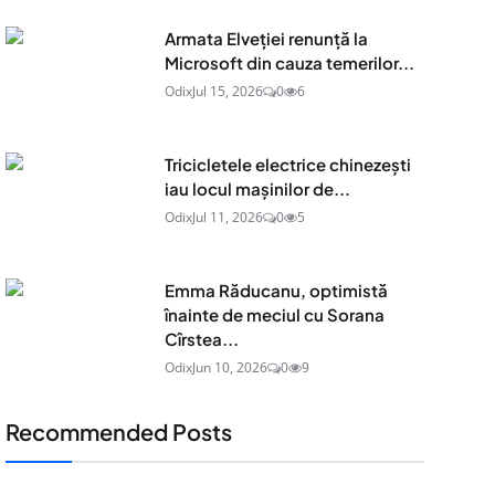
Armata Elveției renunță la
Microsoft din cauza temerilor...
Odix
Jul 15, 2026
0
6
Tricicletele electrice chinezești
iau locul mașinilor de...
Odix
Jul 11, 2026
0
5
Emma Răducanu, optimistă
înainte de meciul cu Sorana
Cîrstea...
Odix
Jun 10, 2026
0
9
Recommended Posts