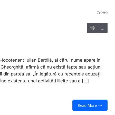
0
0
ul-locotenent Iulian Berdilă, al cărui nume apare în
Gheorghiță, afirmă că nu există fapte sau acțiuni
ii din partea sa. „În legătură cu recentele acuzații
nd existența unei activități ilicite sau a […]
Read More