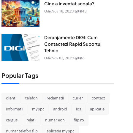
Cine a inventat scoala?
Odix
Nov 18, 2025
0
13
Deranjamente DIGI: Cum
Contactezi Rapid Suportul
Tehnic
Odix
Nov 02, 2025
0
5
Popular Tags
clienti
telefon
reclamatii
curier
contact
informatii
myppc
android
ios
aplicatie
cargus
relatii
numar eon
flip.ro
numar telefon flip
aplicatia myppc