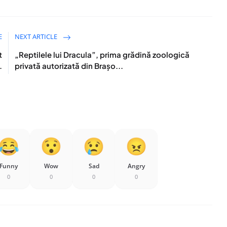
E
NEXT ARTICLE
t
„Reptilele lui Dracula”, prima grădină zoologică
.
privată autorizată din Brașo...
Funny
Wow
Sad
Angry
0
0
0
0