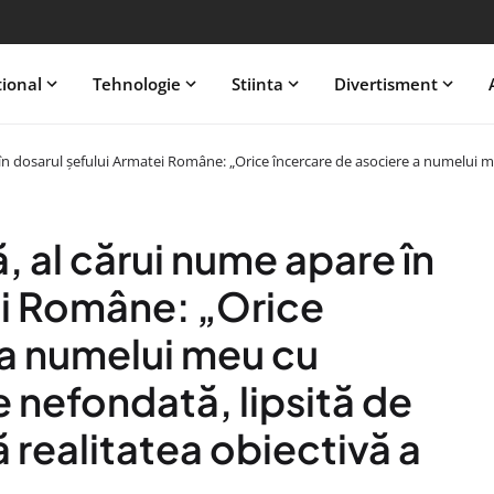
tional
Tehnologie
Stiinta
Divertisment
 în dosarul șefului Armatei Române: „Orice încercare de asociere a numelui meu
ă, al cărui nume apare în
ei Române: „Orice
 a numelui meu cu
e nefondată, lipsită de
ă realitatea obiectivă a