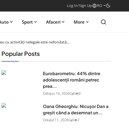
Log In
/
Sign Up
RO
Auto
Sport
Afaceri
More
 cu activități nelegale este nefondată,...
Popular Posts
Eurobarometru: 44% dintre
adolescenţii români petrec
prea...
Odix
Jun 16, 2026
0
9
Oana Gheorghiu: Nicușor Dan a
greșit când a desemnat un...
Odix
Jul 11, 2026
0
7