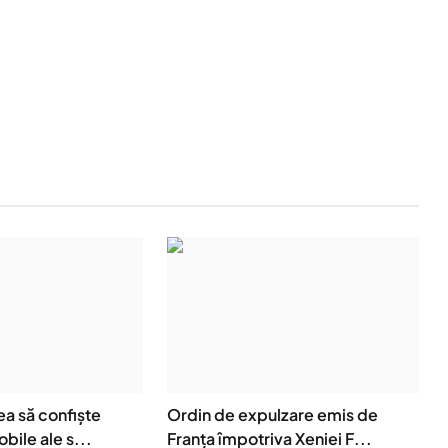
a să confiște
Ordin de expulzare emis de
bile ale s...
Franța împotriva Xeniei F...