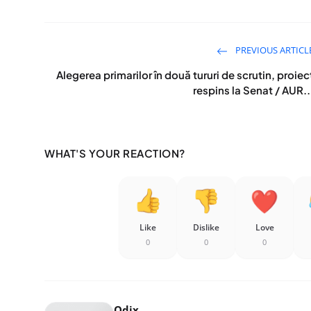
PREVIOUS ARTICL
Alegerea primarilor în două tururi de scrutin, proiec
respins la Senat / AUR..
WHAT'S YOUR REACTION?
Like
Dislike
Love
0
0
0
Odix