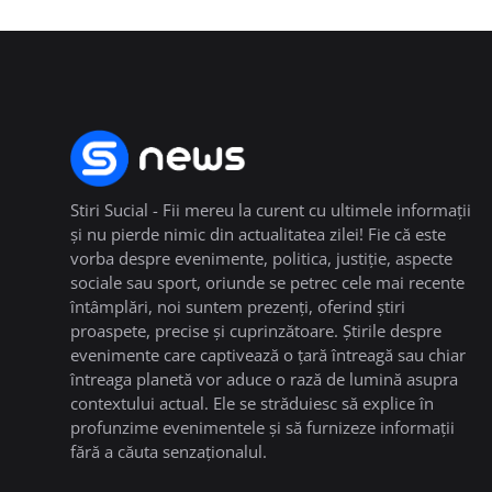
Stiri Sucial - Fii mereu la curent cu ultimele informații
și nu pierde nimic din actualitatea zilei! Fie că este
vorba despre evenimente, politica, justiție, aspecte
sociale sau sport, oriunde se petrec cele mai recente
întâmplări, noi suntem prezenți, oferind știri
proaspete, precise și cuprinzătoare. Știrile despre
evenimente care captivează o țară întreagă sau chiar
întreaga planetă vor aduce o rază de lumină asupra
contextului actual. Ele se străduiesc să explice în
profunzime evenimentele și să furnizeze informații
fără a căuta senzaționalul.