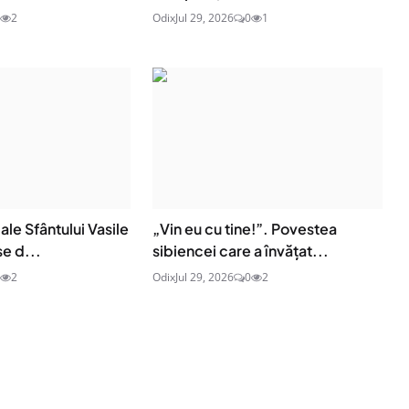
2
Odix
Jul 29, 2026
0
1
ale Sfântului Vasile
„Vin eu cu tine!”. Povestea
e d...
sibiencei care a învățat...
2
Odix
Jul 29, 2026
0
2