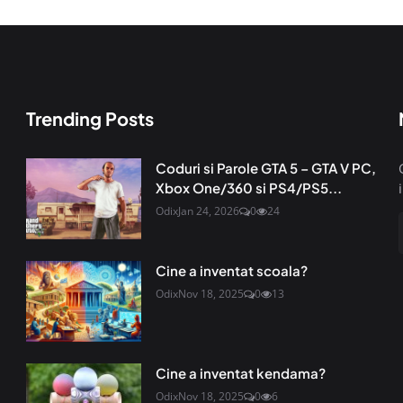
Trending Posts
Coduri si Parole GTA 5 – GTA V PC,
Xbox One/360 si PS4/PS5...
Odix
Jan 24, 2026
0
24
Cine a inventat scoala?
Odix
Nov 18, 2025
0
13
Cine a inventat kendama?
Odix
Nov 18, 2025
0
6