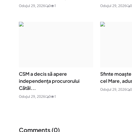
Odix
Jul 29, 2026
0
1
Odix
Jul 29, 2026
0
CSM a decis să apere
Sfinte moaşte 
independența procurorului
cel Mare, adus
Cătăl...
Odix
Jul 29, 2026
0
Odix
Jul 29, 2026
0
1
Comments (
0
)