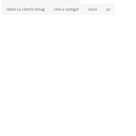
relatii cu clientii emag
cine a castigat
xbox
pc