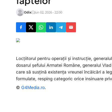
faptelor”
Odix
Jun 02, 2026 - 22:00
Locțiitorul pentru operații și instrucție, general
dosarul șefului Armatei Române, generalul Vlad 
care să susțină existența vreunei încălcări a leg
formulate, resping categoric orice insinuare privi
©
G4Media.ro
.