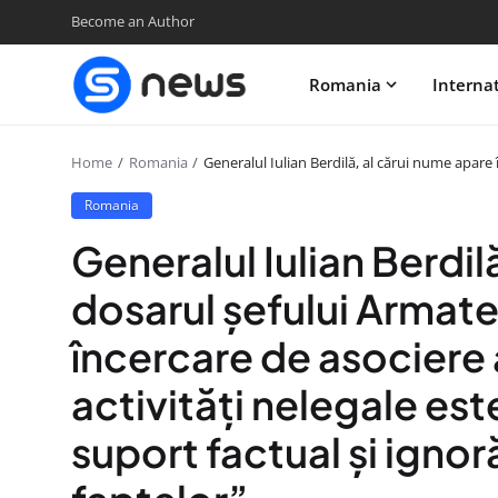
Become an Author
Romania
Interna
Home
Romania
Generalul Iulian Berdilă, al cărui nume apare
Romania
Generalul Iulian Berdil
dosarul șefului Armat
încercare de asociere
activități nelegale est
suport factual și ignor