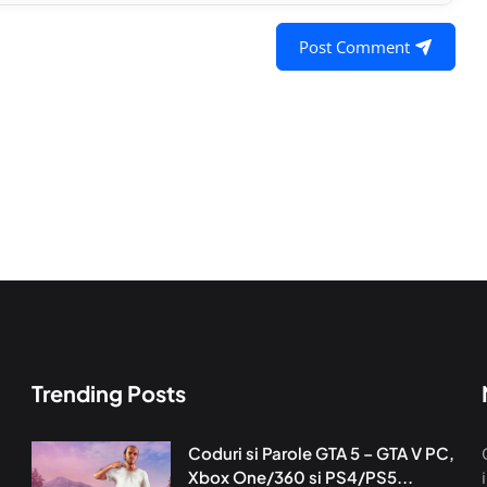
Post Comment
Trending Posts
Coduri si Parole GTA 5 – GTA V PC,
Xbox One/360 si PS4/PS5...