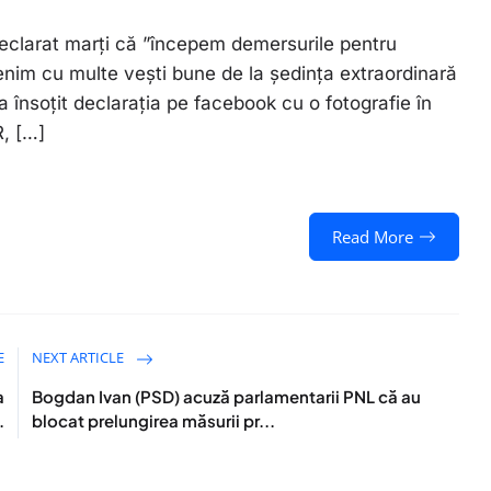
declarat marți că ”începem demersurile pentru
enim cu multe vești bune de la ședința extraordinară
a însoțit declarația pe facebook cu o fotografie în
R, […]
Read More
E
NEXT ARTICLE
a
Bogdan Ivan (PSD) acuză parlamentarii PNL că au
.
blocat prelungirea măsurii pr...