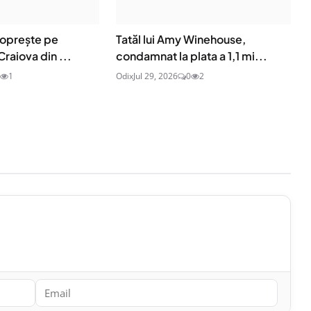
 oprește pe
Tatăl lui Amy Winehouse,
Craiova din ...
condamnat la plata a 1,1 mi...
1
Odix
Jul 29, 2026
0
2