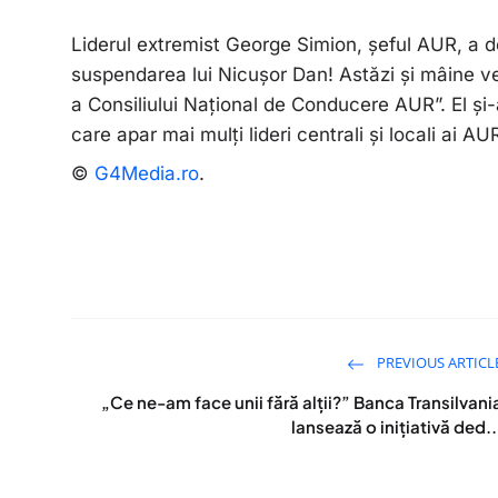
Liderul extremist George Simion, șeful AUR, a 
suspendarea lui Nicușor Dan! Astăzi și mâine v
a Consiliului Național de Conducere AUR”. El și-
care apar mai mulți lideri centrali și locali ai AU
©
G4Media.ro
.
PREVIOUS ARTICL
„Ce ne-am face unii fără alții?” Banca Transilvani
lansează o inițiativă ded..