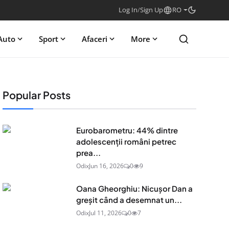
Log In
/
Sign Up
RO
Auto
Sport
Afaceri
More
Popular Posts
Eurobarometru: 44% dintre
adolescenţii români petrec
prea...
Odix
Jun 16, 2026
0
9
Oana Gheorghiu: Nicușor Dan a
greșit când a desemnat un...
Odix
Jul 11, 2026
0
7