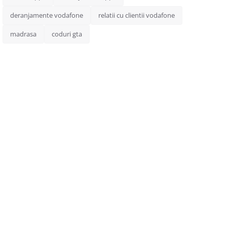
deranjamente vodafone
relatii cu clientii vodafone
madrasa
coduri gta