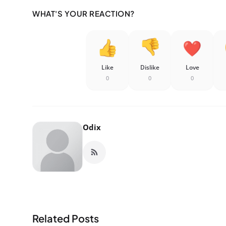
WHAT'S YOUR REACTION?
Like
Dislike
Love
0
0
0
Odix
Related Posts