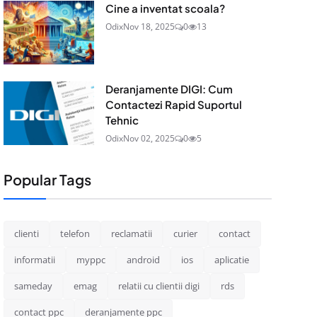
Cine a inventat scoala?
Odix
Nov 18, 2025
0
13
Deranjamente DIGI: Cum
Contactezi Rapid Suportul
Tehnic
Odix
Nov 02, 2025
0
5
Popular Tags
clienti
telefon
reclamatii
curier
contact
informatii
myppc
android
ios
aplicatie
sameday
emag
relatii cu clientii digi
rds
contact ppc
deranjamente ppc