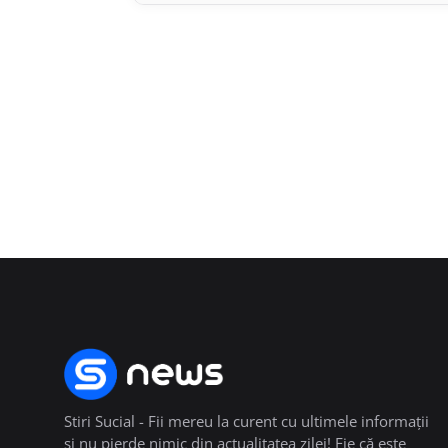
Stiri Sucial - Fii mereu la curent cu ultimele informații
și nu pierde nimic din actualitatea zilei! Fie că este