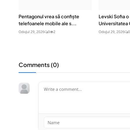
Pentagonul vrea să confiște
Levski Sofia o
telefoanele mobile ale s...
Universitatea 
Odix
Jul 29, 2026
0
2
Odix
Jul 29, 2026
0
Comments (
0
)