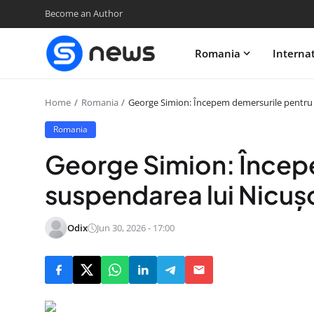
Become an Author
Romania
Interna
Home
Romania
George Simion: Începem demersurile pentru
Romania
George Simion: Încep
suspendarea lui Nicuș
Odix
Jun 30, 2026 - 17:00