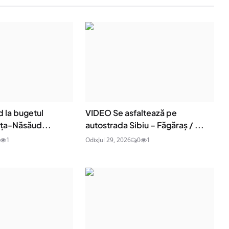
d la bugetul
VIDEO Se asfaltează pe
rița-Năsăud...
autostrada Sibiu – Făgăraș / ...
1
Odix
Jul 29, 2026
0
1