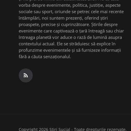
vorba despre evenimente, politica, justiție, aspecte
sociale sau sport, oriunde se petrec cele mai recente
întâmplări, noi suntem prezenți, oferind știri
proaspete, precise și cuprinzătoare. Știrile despre
evenimente care captivează o țară întreagă sau chiar
întreaga planetă vor aduce o rază de lumină asupra
contextului actual. Ele se străduiesc să explice în
profunzime evenimentele și să furnizeze informații
fără a căuta senzaționalul.
Copyright 2026 Stiri Sucial - Toate drepturile rezervate.