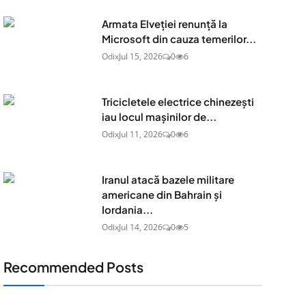
Armata Elveției renunță la
Microsoft din cauza temerilor...
Odix
Jul 15, 2026
0
6
Tricicletele electrice chinezești
iau locul mașinilor de...
Odix
Jul 11, 2026
0
6
Iranul atacă bazele militare
americane din Bahrain și
Iordania...
Odix
Jul 14, 2026
0
5
Recommended Posts