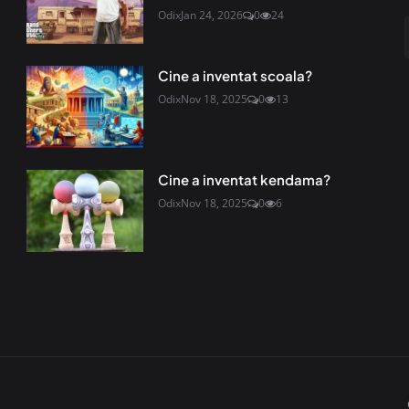
Odix
Jan 24, 2026
0
24
Cine a inventat scoala?
Odix
Nov 18, 2025
0
13
Cine a inventat kendama?
Odix
Nov 18, 2025
0
6