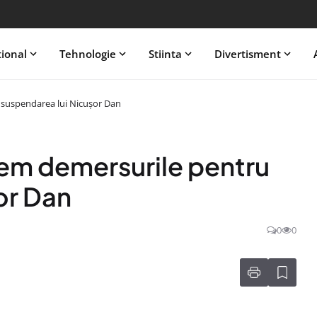
tional
Tehnologie
Stiinta
Divertisment
 suspendarea lui Nicușor Dan
em demersurile pentru
or Dan
0
0