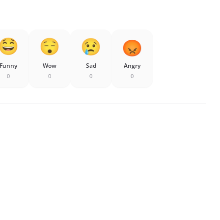
Funny
Wow
Sad
Angry
0
0
0
0