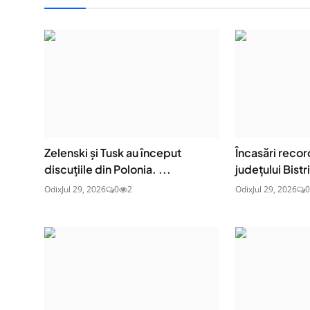
Zelenski și Tusk au început
Încasări recor
discuțiile din Polonia. ...
județului Bist
Odix
Jul 29, 2026
0
2
Odix
Jul 29, 2026
0