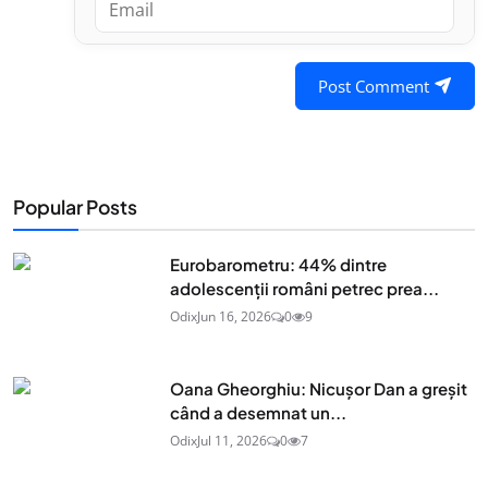
Post Comment
Popular Posts
Eurobarometru: 44% dintre
adolescenţii români petrec prea...
Odix
Jun 16, 2026
0
9
Oana Gheorghiu: Nicușor Dan a greșit
când a desemnat un...
Odix
Jul 11, 2026
0
7