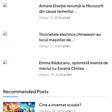
Armata Elveției renunță la Microsoft
din cauza temerilor...
Odix
Jul 15, 2026
0
6
Tricicletele electrice chinezești iau
locul mașinilor de...
Odix
Jul 11, 2026
0
5
Emma Răducanu, optimistă înainte de
meciul cu Sorana Cîrstea...
Odix
Jun 10, 2026
0
9
Recommended Posts
Cine a inventat scoala?
Odix
Nov 18, 2025
0
13