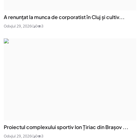
A renunțat la munca de corporatist în Cluj și cultiv...
Odix
Jul 29, 2026
0
3
Proiectul complexului sportiv Ion Țiriac din Brașov ...
Odix
Jul 29, 2026
0
3