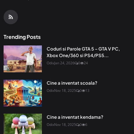
Trending Posts
Coduri si Parole GTA 5 – GTA V PC,
Xbox One/360 si PS4/PS5...
Odix
Jan 24, 2026
0
24
Cine a inventat scoala?
Odix
Nov 18, 2025
0
13
Cine a inventat kendama?
Odix
Nov 18, 2025
0
6