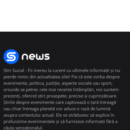
Stiri Sucial - Fii mereu la curent cu ultimele informații și nu
pierde nimic din actualitatea zilei! Fie că este vorba despre
evenimente, politica, justiție, aspecte sociale sau sport,
oriunde se petrec cele mai recente întâmplări, noi suntem
prezenți, oferind știri proaspete, precise și cuprinzătoare.
Știrile despre evenimente care captivează o țară întreagă
sau chiar întreaga planetă vor aduce o rază de lumină
asupra contextului actual. Ele se străduiesc să explice în
profunzime evenimentele și să furnizeze informații fără a
căuta senzaționalul.