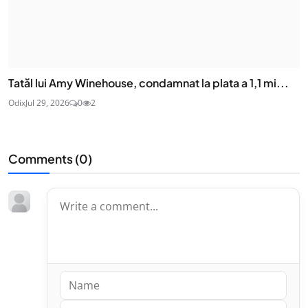
Tatăl lui Amy Winehouse, condamnat la plata a 1,1 mi...
Odix
Jul 29, 2026
0
2
Comments (
0
)