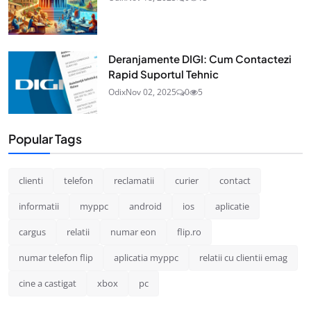
Deranjamente DIGI: Cum Contactezi
Rapid Suportul Tehnic
Odix
Nov 02, 2025
0
5
Popular Tags
clienti
telefon
reclamatii
curier
contact
informatii
myppc
android
ios
aplicatie
cargus
relatii
numar eon
flip.ro
numar telefon flip
aplicatia myppc
relatii cu clientii emag
cine a castigat
xbox
pc