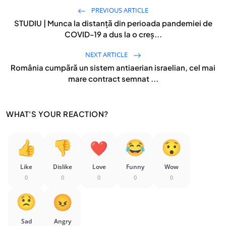
PREVIOUS ARTICLE
STUDIU | Munca la distanță din perioada pandemiei de
COVID-19 a dus la o creș...
NEXT ARTICLE
România cumpără un sistem antiaerian israelian, cel mai
mare contract semnat ...
WHAT'S YOUR REACTION?
Like
Dislike
Love
Funny
Wow
0
0
0
0
0
Sad
Angry