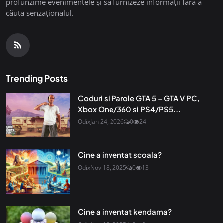
profunzime evenimentele și să furnizeze informații fără a
căuta senzaționalul.
Trending Posts
Coduri si Parole GTA 5 – GTA V PC,
Xbox One/360 si PS4/PS5...
Odix
Jan 24, 2026
0
24
Cine a inventat scoala?
Odix
Nov 18, 2025
0
13
Cine a inventat kendama?