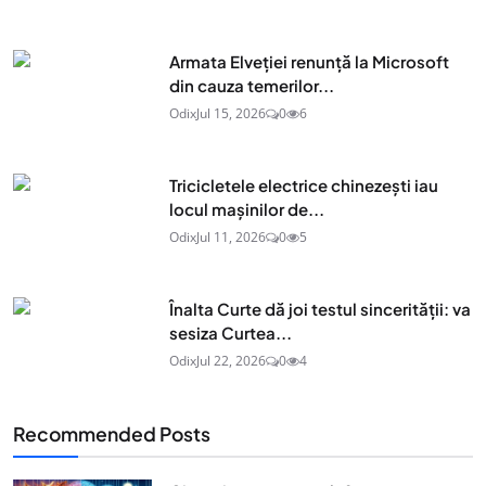
Armata Elveției renunță la Microsoft
din cauza temerilor...
Odix
Jul 15, 2026
0
6
Tricicletele electrice chinezești iau
locul mașinilor de...
Odix
Jul 11, 2026
0
5
Înalta Curte dă joi testul sincerității: va
sesiza Curtea...
Odix
Jul 22, 2026
0
4
Recommended Posts