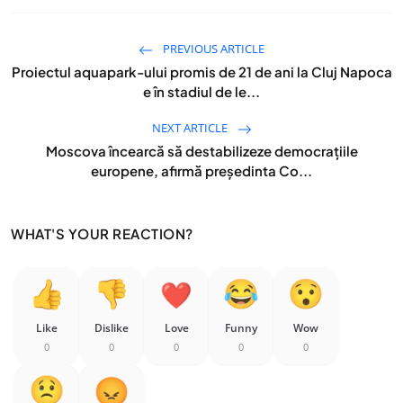
PREVIOUS ARTICLE
Proiectul aquapark-ului promis de 21 de ani la Cluj Napoca
e în stadiul de le...
NEXT ARTICLE
Moscova încearcă să destabilizeze democraţiile
europene, afirmă președinta Co...
WHAT'S YOUR REACTION?
Like
Dislike
Love
Funny
Wow
0
0
0
0
0