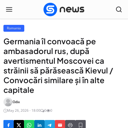
Romania
Germania îl convoacă pe
ambasadorul rus, după
avertismentul Moscovei ca
străinii să părăsească Kievul /
Convocări similare şi în alte
capitale
Odix
May 26, 2026 - 18:00
0
0