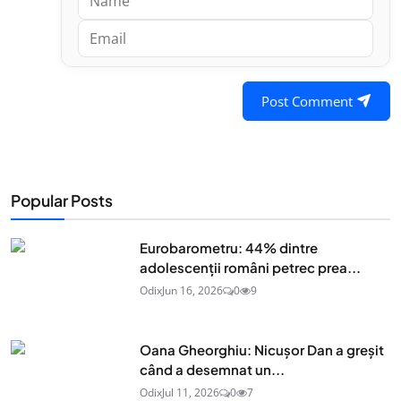
Post Comment
Popular Posts
Eurobarometru: 44% dintre
adolescenţii români petrec prea...
Odix
Jun 16, 2026
0
9
Oana Gheorghiu: Nicușor Dan a greșit
când a desemnat un...
Odix
Jul 11, 2026
0
7