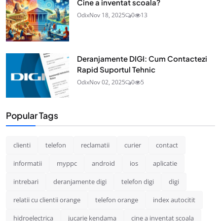
Cine a inventat scoala?
Odix
Nov 18, 2025
0
13
Deranjamente DIGI: Cum Contactezi
Rapid Suportul Tehnic
Odix
Nov 02, 2025
0
5
Popular Tags
clienti
telefon
reclamatii
curier
contact
informatii
myppc
android
ios
aplicatie
intrebari
deranjamente digi
telefon digi
digi
relatii cu clientii orange
telefon orange
index autocitit
hidroelectrica
jucarie kendama
cine a inventat scoala