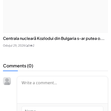
Centrala nucleară Kozlodui din Bulgaria s-ar putea o...
Odix
Jul 29, 2026
0
2
Comments (
0
)