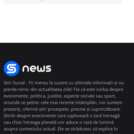
Stiri Sucial - Fii mereu la curent cu ultimele informații și nu
pierde nimic din actualitatea zilei! Fie că este vorba despre
evenimente, politica, justiție, aspecte sociale sau sport,
oriunde se petrec cele mai recente întâmplări, noi suntem
prezenți, oferind știri proaspete, precise și cuprinzătoare.
Știrile despre evenimente care captivează o țară întreagă
sau chiar întreaga planetă vor aduce o rază de lumină
asupra contextului actual. Ele se străduiesc să explice în