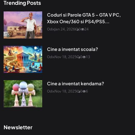
Trending Posts
Coduri si Parole GTA 5 – GTA V PC,
Xbox One/360 si PS4/PS5...
Odix
Jan 24, 2026
0
24
Cine a inventat scoala?
Odix
Nov 18, 2025
0
13
Cine a inventat kendama?
Odix
Nov 18, 2025
0
6
Newsletter