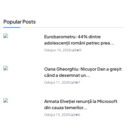
Popular Posts
Eurobarometru: 44% dintre
adolescenţii români petrec prea...
Odix
Jun 16, 2026
0
9
Oana Gheorghiu: Nicușor Dan a greșit
când a desemnat un...
Odix
Jul 11, 2026
0
7
Armata Elveției renunță la Microsoft
din cauza temerilor...
Odix
Jul 15, 2026
0
6