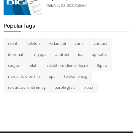
Odix
Nov 02, 2025
0
5
Popular Tags
clienti
telefon
reclamatii
curier
contact
informatii
myppc
android
ios
aplicatie
cargus
relatii
relatitii cu clientii flip.ro
flip.ro
numar telefon flip
ppc
telefon emag
relatii cu clientii emag
parole gta 5
xbox