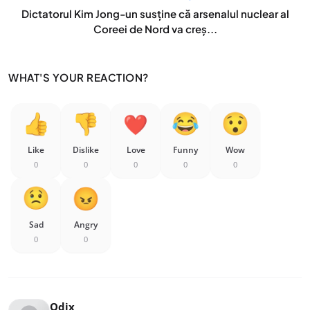
Dictatorul Kim Jong-un susține că arsenalul nuclear al
Coreei de Nord va creș...
WHAT'S YOUR REACTION?
Like
Dislike
Love
Funny
Wow
0
0
0
0
0
Sad
Angry
0
0
Odix