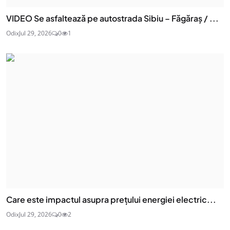
VIDEO Se asfaltează pe autostrada Sibiu – Făgăraș / ...
Odix
Jul 29, 2026
0
1
Care este impactul asupra prețului energiei electric...
Odix
Jul 29, 2026
0
2