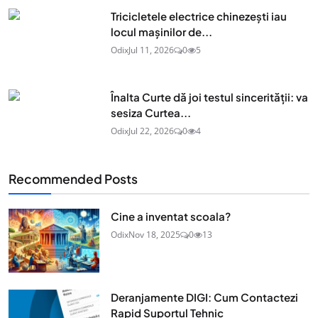
Tricicletele electrice chinezești iau
locul mașinilor de...
Odix
Jul 11, 2026
0
5
Înalta Curte dă joi testul sincerității: va
sesiza Curtea...
Odix
Jul 22, 2026
0
4
Recommended Posts
Cine a inventat scoala?
Odix
Nov 18, 2025
0
13
Deranjamente DIGI: Cum Contactezi
Rapid Suportul Tehnic