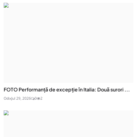
FOTO Performanță de excepție în Italia: Două surori ...
Odix
Jul 29, 2026
0
2