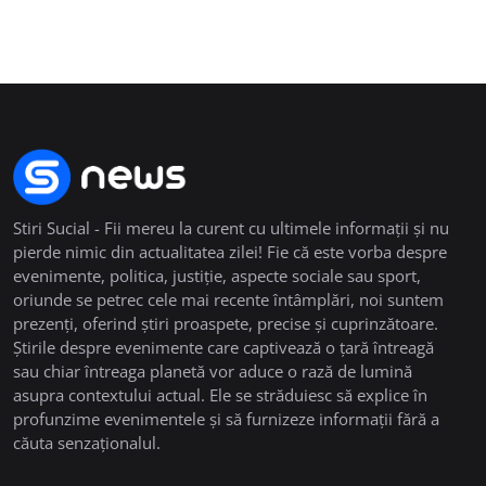
Stiri Sucial - Fii mereu la curent cu ultimele informații și nu
pierde nimic din actualitatea zilei! Fie că este vorba despre
evenimente, politica, justiție, aspecte sociale sau sport,
oriunde se petrec cele mai recente întâmplări, noi suntem
prezenți, oferind știri proaspete, precise și cuprinzătoare.
Știrile despre evenimente care captivează o țară întreagă
sau chiar întreaga planetă vor aduce o rază de lumină
asupra contextului actual. Ele se străduiesc să explice în
profunzime evenimentele și să furnizeze informații fără a
căuta senzaționalul.