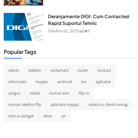
Deranjamente DIGI: Cum Contactezi
Rapid Suportul Tehnic
Odix
Nov 02, 2025
0
5
Popular Tags
clienti
telefon
reclamatii
curier
contact
informatii
myppc
android
ios
aplicatie
cargus
relatii
numar eon
flip.ro
numar telefon flip
aplicatia myppc
relatii cu clientii emag
cine a castigat
xbox
pc