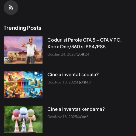
Trending Posts
Coduri si Parole GTA 5 – GTA V PC,
Xbox One/360 si PS4/PS5...
Odix
Jan 24, 2026
0
24
Cine a inventat scoala?
Odix
Nov 18, 2025
0
13
Cine a inventat kendama?
Odix
Nov 18, 2025
0
6