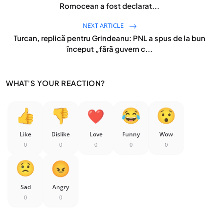
Romocean a fost declarat...
NEXT ARTICLE
Turcan, replică pentru Grindeanu: PNL a spus de la bun
început „fără guvern c...
WHAT'S YOUR REACTION?
Like
Dislike
Love
Funny
Wow
0
0
0
0
0
Sad
Angry
0
0