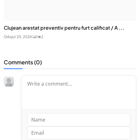
Clujean arestat preventiv pentru furt calificat / A ...
Odix
Jul 29, 2026
0
2
Comments (
0
)