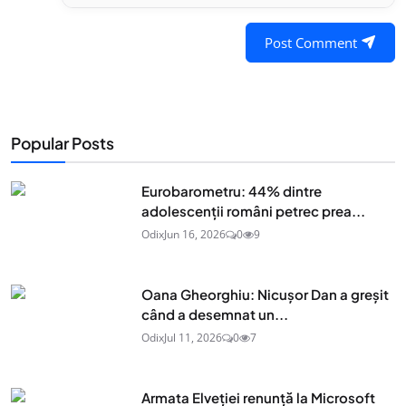
Post Comment
Popular Posts
Eurobarometru: 44% dintre
adolescenţii români petrec prea...
Odix
Jun 16, 2026
0
9
Oana Gheorghiu: Nicușor Dan a greșit
când a desemnat un...
Odix
Jul 11, 2026
0
7
Armata Elveției renunță la Microsoft