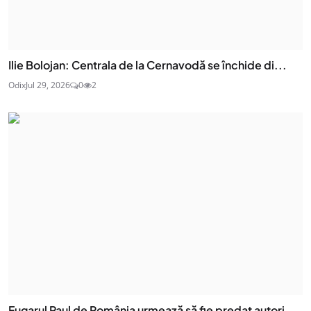
Ilie Bolojan: Centrala de la Cernavodă se închide di...
Odix
Jul 29, 2026
0
2
Fugarul Paul de România urmează să fie predat autori...