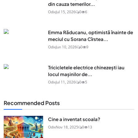
din cauza temerilor...
Odix
Jul 15, 2026
0
6
Emma Răducanu, optimistă înainte de
meciul cu Sorana Cîrstea...
Odix
Jun 10, 2026
0
9
Tricicletele electrice chinezești iau
locul mașinilor de...
Odix
Jul 11, 2026
0
5
Recommended Posts
Cine a inventat scoala?
Odix
Nov 18, 2025
0
13