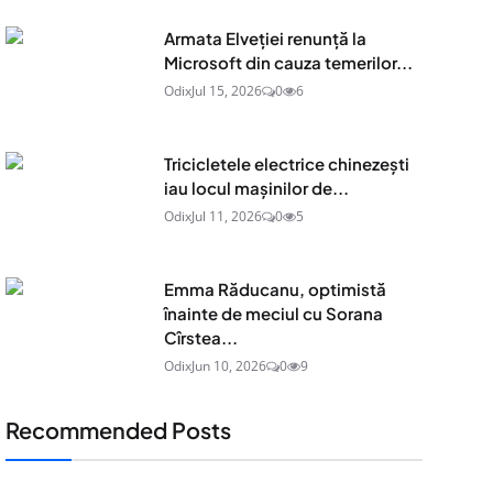
Armata Elveției renunță la
Microsoft din cauza temerilor...
Odix
Jul 15, 2026
0
6
Tricicletele electrice chinezești
iau locul mașinilor de...
Odix
Jul 11, 2026
0
5
Emma Răducanu, optimistă
înainte de meciul cu Sorana
Cîrstea...
Odix
Jun 10, 2026
0
9
Recommended Posts