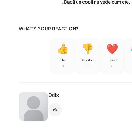
„Dacă un copil nu vede cum cre..
WHAT'S YOUR REACTION?
Like
Dislike
Love
0
0
0
Odix