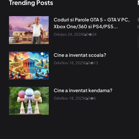
Trending Posts
Coduri si Parole GTA 5 – GTA V PC,
Xbox One/360 si PS4/PS5...
Odix
Jan 24, 2026
0
24
Cine a inventat scoala?
Odix
Nov 18, 2025
0
13
Cine a inventat kendama?
Odix
Nov 18, 2025
0
6