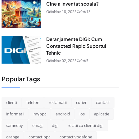
Cine a inventat scoala?
Odix
Nov 18, 2025
0
13
Deranjamente DIGI: Cum
Contactezi Rapid Suportul
Tehnic
Odix
Nov 02, 2025
0
5
Popular Tags
clienti
telefon
reclamatii
curier
contact
informatii
myppc
android
ios
aplicatie
sameday
emag
digi
relatii cu clientii digi
orange
contact ppc
contact vodafone