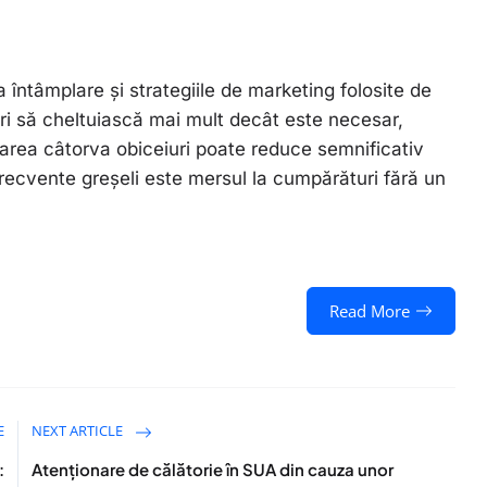
a întâmplare și strategiile de marketing folosite de
ri să cheltuiască mai mult decât este necesar,
area câtorva obiceiuri poate reduce semnificativ
frecvente greșeli este mersul la cumpărături fără un
Read More
E
NEXT ARTICLE
:
Atenționare de călătorie în SUA din cauza unor