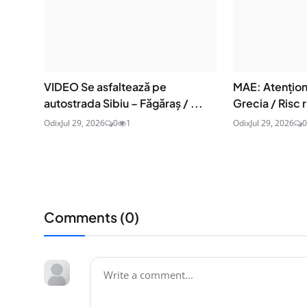
VIDEO Se asfaltează pe
MAE: Atenţion
autostrada Sibiu – Făgăraș / ...
Grecia / Risc r
Odix
Jul 29, 2026
0
1
Odix
Jul 29, 2026
0
Comments (
0
)