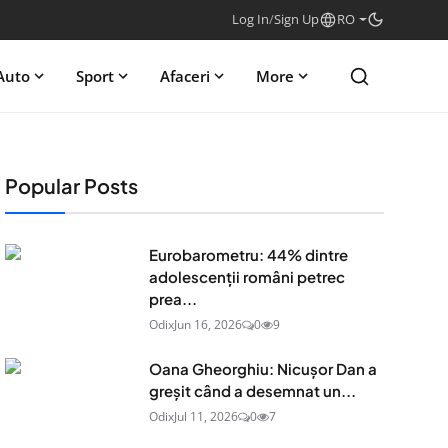
Log In
/
Sign Up
RO
Auto
Sport
Afaceri
More
Popular Posts
Eurobarometru: 44% dintre
adolescenţii români petrec
prea...
Odix
Jun 16, 2026
0
9
Oana Gheorghiu: Nicușor Dan a
greșit când a desemnat un...
Odix
Jul 11, 2026
0
7