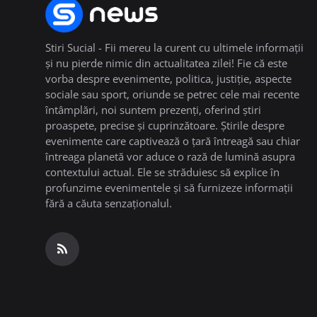
Stiri Sucial - Fii mereu la curent cu ultimele informații
și nu pierde nimic din actualitatea zilei! Fie că este
vorba despre evenimente, politica, justiție, aspecte
sociale sau sport, oriunde se petrec cele mai recente
întâmplări, noi suntem prezenți, oferind știri
proaspete, precise și cuprinzătoare. Știrile despre
evenimente care captivează o țară întreagă sau chiar
întreaga planetă vor aduce o rază de lumină asupra
contextului actual. Ele se străduiesc să explice în
profunzime evenimentele și să furnizeze informații
fără a căuta senzaționalul.