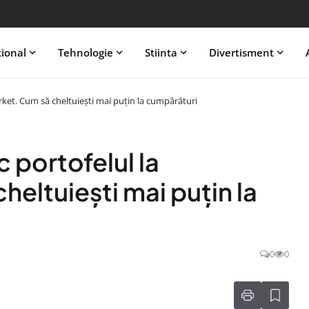
tional
Tehnologie
Stiinta
Divertisment
arket. Cum să cheltuiești mai puțin la cumpărături
c portofelul la
eltuiești mai puțin la
0
0