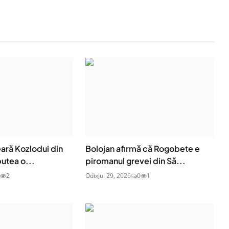
ară Kozlodui din
Bolojan afirmă că Rogobete e
putea o...
piromanul grevei din Să...
2
Odix
Jul 29, 2026
0
1