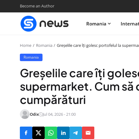
Become an Author
Romania
Interna
Home
Romania
Greșelile care îți golesc portofelul la superm
Romania
Greșelile care îți goles
supermarket. Cum să ch
cumpărături
Odix
Jul 04, 2026 - 21:00