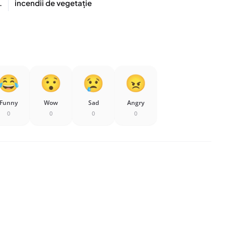
.
incendii de vegetație
Funny
Wow
Sad
Angry
0
0
0
0