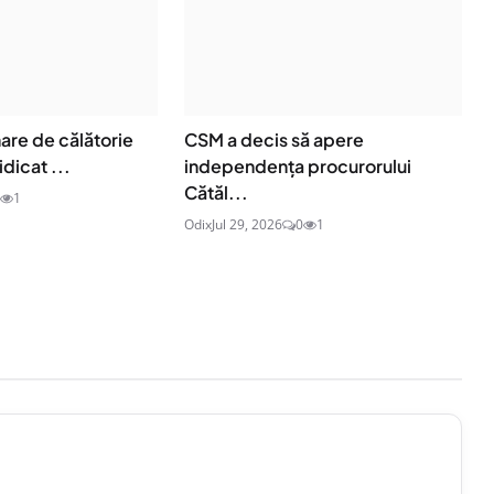
are de călătorie
CSM a decis să apere
idicat ...
independența procurorului
Cătăl...
1
Odix
Jul 29, 2026
0
1