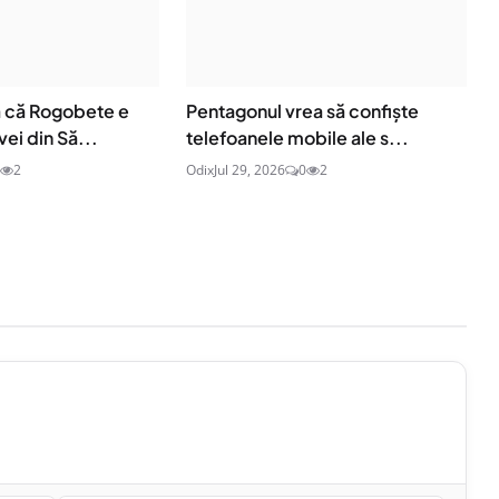
ă că Rogobete e
Pentagonul vrea să confiște
ei din Să...
telefoanele mobile ale s...
2
Odix
Jul 29, 2026
0
2