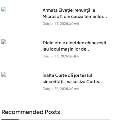
Armata Elveției renunță la
Microsoft din cauza temerilor...
Odix
Jul 15, 2026
0
6
Tricicletele electrice chinezești
iau locul mașinilor de...
Odix
Jul 11, 2026
0
6
Înalta Curte dă joi testul
sincerității: va sesiza Curtea...
Odix
Jul 22, 2026
0
4
Recommended Posts