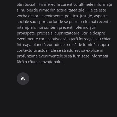
Stiri Sucial - Fii mereu la curent cu ultimele informații
și nu pierde nimic din actualitatea zilei! Fie că este
vorba despre evenimente, politica, justiție, aspecte
sociale sau sport, oriunde se petrec cele mai recente
întâmplări, noi suntem prezenți, oferind știri
proaspete, precise și cuprinzătoare. Știrile despre
evenimente care captivează o țară întreagă sau chiar
întreaga planetă vor aduce o rază de lumină asupra
contextului actual. Ele se străduiesc să explice în
profunzime evenimentele și să furnizeze informații
fără a căuta senzaționalul.