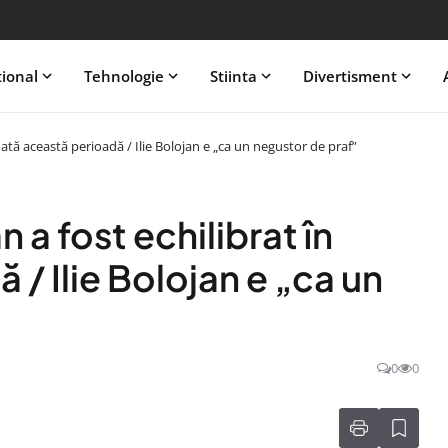
tional
Tehnologie
Stiinta
Divertisment
oată această perioadă / Ilie Bolojan e „ca un negustor de praf”
a fost echilibrat în
/ Ilie Bolojan e „ca un
0
0