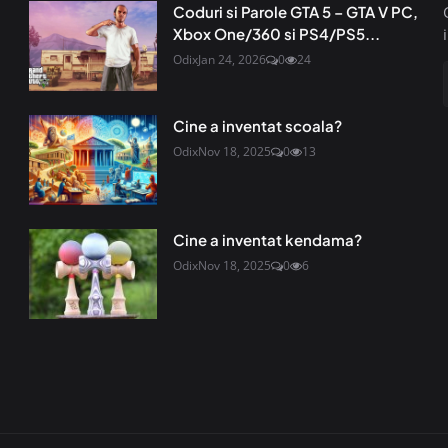
Coduri si Parole GTA 5 – GTA V PC,
Xbox One/360 si PS4/PS5...
Odix
Jan 24, 2026
0
24
Cine a inventat scoala?
Odix
Nov 18, 2025
0
13
Cine a inventat kendama?
Odix
Nov 18, 2025
0
6