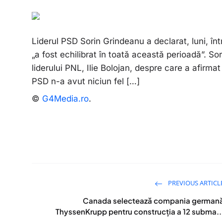
Liderul PSD Sorin Grindeanu a declarat, luni, înt
„a fost echilibrat în toată această perioadă”. S
liderului PNL, Ilie Bolojan, despre care a afirmat
PSD n-a avut niciun fel […]
©
G4Media.ro
.
PREVIOUS ARTICL
Canada selectează compania german
ThyssenKrupp pentru construcţia a 12 subma..