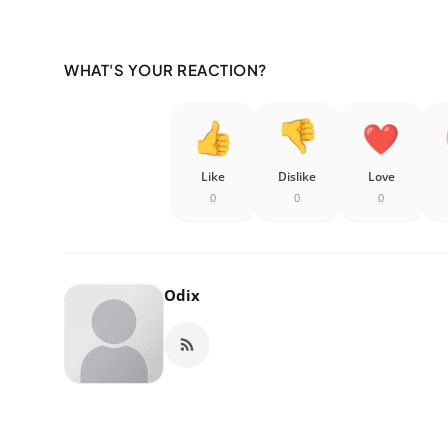
WHAT'S YOUR REACTION?
Like
Dislike
Love
0
0
0
Odix