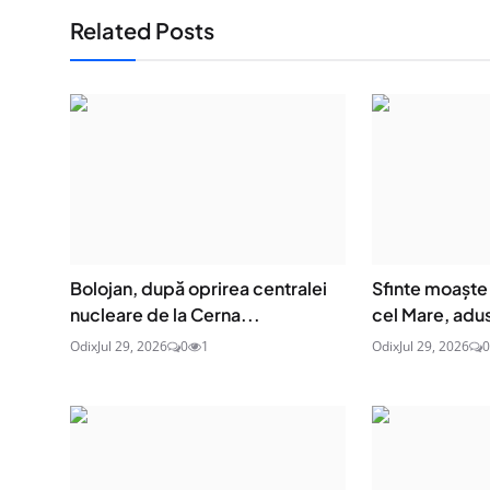
Related Posts
Bolojan, după oprirea centralei
Sfinte moaşte 
nucleare de la Cerna...
cel Mare, adus
Odix
Jul 29, 2026
0
1
Odix
Jul 29, 2026
0