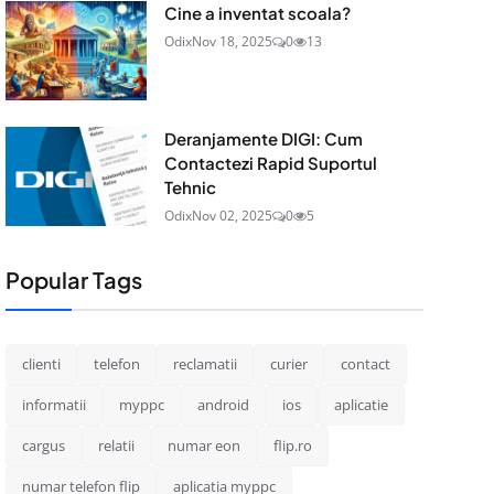
Cine a inventat scoala?
Odix
Nov 18, 2025
0
13
Deranjamente DIGI: Cum
Contactezi Rapid Suportul
Tehnic
Odix
Nov 02, 2025
0
5
Popular Tags
clienti
telefon
reclamatii
curier
contact
informatii
myppc
android
ios
aplicatie
cargus
relatii
numar eon
flip.ro
numar telefon flip
aplicatia myppc