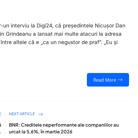
r-un interviu la Digi24, că președintele Nicușor Dan
orin Grindeanu a lansat mai multe atacuri la adresa
 între altele că e „ca un negustor de praf”. „Eu și
Read More
E
NEXT ARTICLE
ă
BNR: Creditele neperformante ale companiilor au
.
urcat la 5,6%, în martie 2026