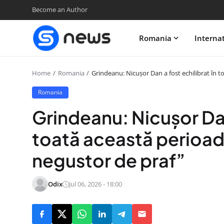
Become an Author
Romania
Interna
Home
Romania
Grindeanu: Nicușor Dan a fost echilibrat în t
Romania
Grindeanu: Nicușor Dan 
toată această perioadă 
negustor de praf”
Odix
Jul 06, 2026 - 18:00