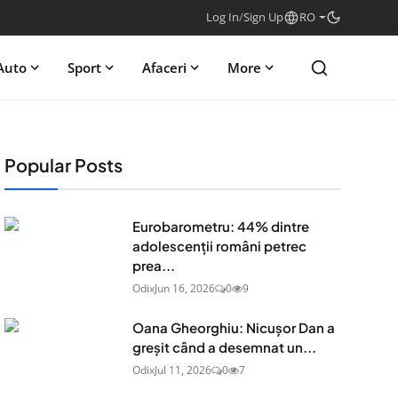
Log In
/
Sign Up
RO
Auto
Sport
Afaceri
More
Popular Posts
Eurobarometru: 44% dintre
adolescenţii români petrec
prea...
Odix
Jun 16, 2026
0
9
Oana Gheorghiu: Nicușor Dan a
greșit când a desemnat un...
Odix
Jul 11, 2026
0
7