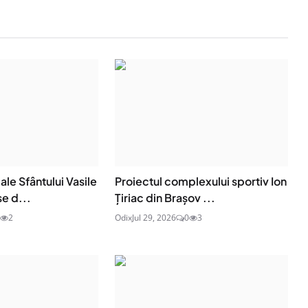
ale Sfântului Vasile
Proiectul complexului sportiv Ion
e d...
Țiriac din Brașov ...
2
Odix
Jul 29, 2026
0
3