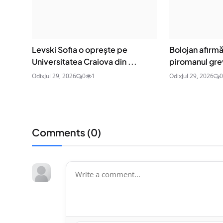
Levski Sofia o oprește pe
Bolojan afirm
Universitatea Craiova din ...
piromanul grev
Odix
Jul 29, 2026
0
1
Odix
Jul 29, 2026
0
Comments (
0
)