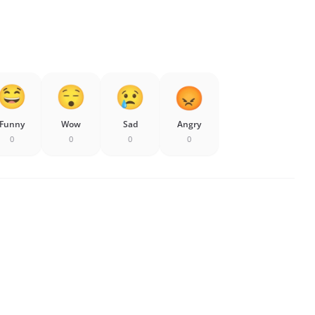
Funny
Wow
Sad
Angry
0
0
0
0