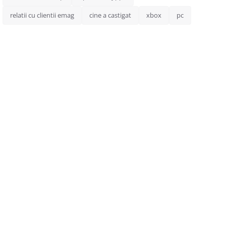
relatii cu clientii emag
cine a castigat
xbox
pc