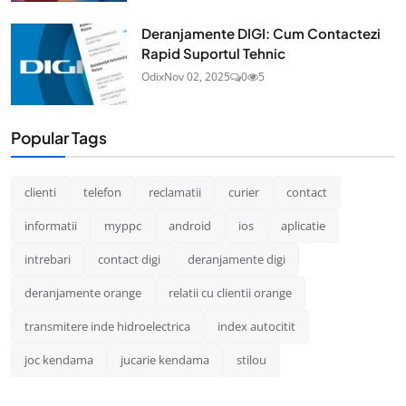
Deranjamente DIGI: Cum Contactezi
Rapid Suportul Tehnic
Odix
Nov 02, 2025
0
5
Popular Tags
clienti
telefon
reclamatii
curier
contact
informatii
myppc
android
ios
aplicatie
intrebari
contact digi
deranjamente digi
deranjamente orange
relatii cu clientii orange
transmitere inde hidroelectrica
index autocitit
joc kendama
jucarie kendama
stilou