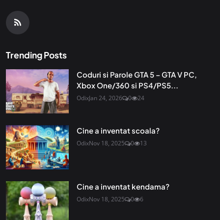
Trending Posts
Coduri si Parole GTA 5 – GTA V PC,
Xbox One/360 si PS4/PS5...
Odix
Jan 24, 2026
0
24
Cine a inventat scoala?
Odix
Nov 18, 2025
0
13
Cine a inventat kendama?
Odix
Nov 18, 2025
0
6