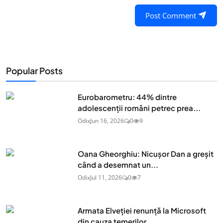
Post Comment
Popular Posts
Eurobarometru: 44% dintre
adolescenţii români petrec prea...
Odix
Jun 16, 2026
0
9
Oana Gheorghiu: Nicușor Dan a greșit
când a desemnat un...
Odix
Jul 11, 2026
0
7
Armata Elveției renunță la Microsoft
din cauza temerilor...