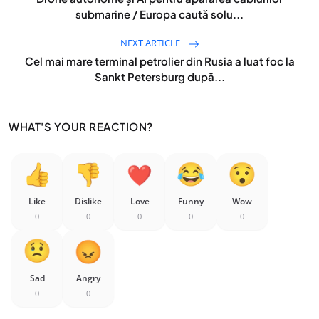
submarine / Europa caută solu...
NEXT ARTICLE
Cel mai mare terminal petrolier din Rusia a luat foc la
Sankt Petersburg după...
WHAT'S YOUR REACTION?
Like
Dislike
Love
Funny
Wow
0
0
0
0
0
Sad
Angry
0
0