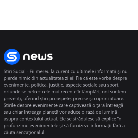
Stiri Sucial - Fii mereu la curent cu ultimele informații și nu
pierde nimic din actualitatea zilei! Fie că este vorba despre
evenimente, politica, justiție, aspecte sociale sau sport,
oriunde se petrec cele mai recente întâmplări, noi suntem
prezenți, oferind știri proaspete, precise și cuprinzătoare.
Știrile despre evenimente care captivează o țară întreagă
sau chiar întreaga planetă vor aduce o rază de lumină
asupra contextului actual. Ele se străduiesc să explice în
profunzime evenimentele și să furnizeze informații fără a
căuta senzaționalul.