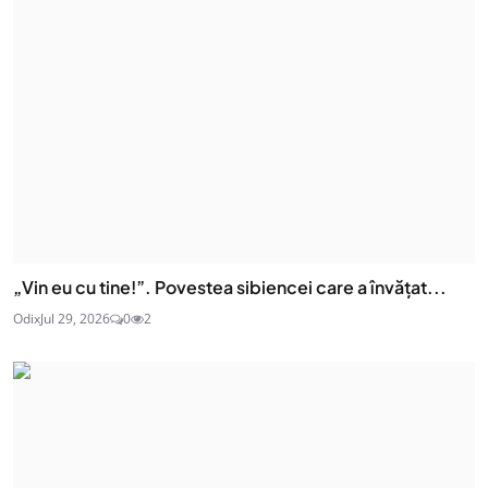
„Vin eu cu tine!”. Povestea sibiencei care a învățat...
Odix
Jul 29, 2026
0
2