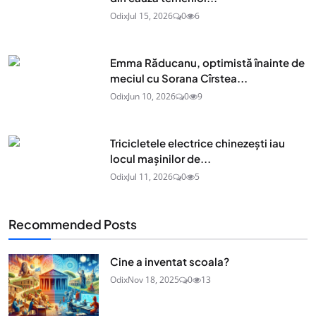
Odix
Jul 15, 2026
0
6
Emma Răducanu, optimistă înainte de
meciul cu Sorana Cîrstea...
Odix
Jun 10, 2026
0
9
Tricicletele electrice chinezești iau
locul mașinilor de...
Odix
Jul 11, 2026
0
5
Recommended Posts
Cine a inventat scoala?
Odix
Nov 18, 2025
0
13