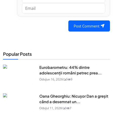
Post Comment
Popular Posts
Eurobarometru: 44% dintre
adolescenţii români petrec prea...
Odix
Jun 16, 2026
0
9
Oana Gheorghiu: Nicușor Dan a greșit
când a desemnat un...
Odix
Jul 11, 2026
0
7