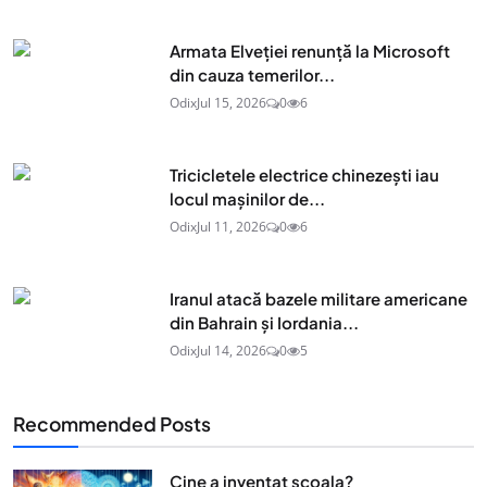
Armata Elveției renunță la Microsoft
din cauza temerilor...
Odix
Jul 15, 2026
0
6
Tricicletele electrice chinezești iau
locul mașinilor de...
Odix
Jul 11, 2026
0
6
Iranul atacă bazele militare americane
din Bahrain și Iordania...
Odix
Jul 14, 2026
0
5
Recommended Posts
Cine a inventat scoala?