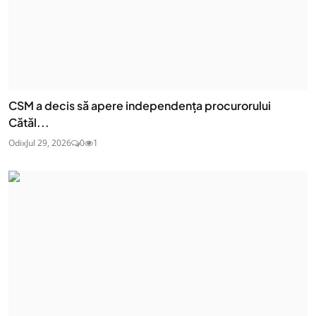
CSM a decis să apere independența procurorului
Cătăl...
Odix
Jul 29, 2026
0
1