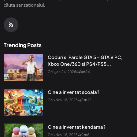
căuta senzaționalul.
Trending Posts
Coduri si Parole GTA 5 – GTA V PC,
Xbox One/360 si PS4/PS5...
Odix
Jan 24, 2026
0
24
Cine a inventat scoala?
Odix
Nov 18, 2025
0
13
Cine a inventat kendama?
Odix
Nov 18, 2025
0
6