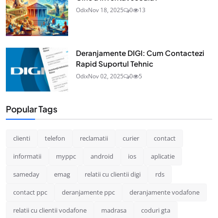
Odix
Nov 18, 2025
0
13
Deranjamente DIGI: Cum Contactezi
Rapid Suportul Tehnic
Odix
Nov 02, 2025
0
5
Popular Tags
clienti
telefon
reclamatii
curier
contact
informatii
myppc
android
ios
aplicatie
sameday
emag
relatii cu clientii digi
rds
contact ppc
deranjamente ppc
deranjamente vodafone
relatii cu clientii vodafone
madrasa
coduri gta