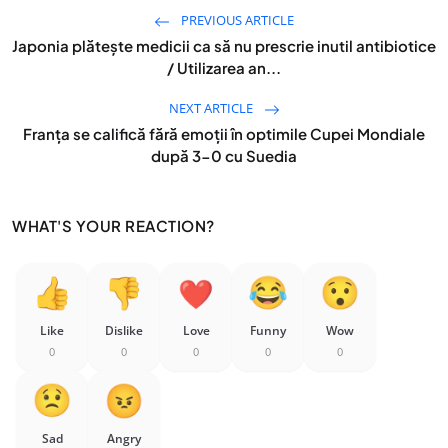
PREVIOUS ARTICLE
Japonia plătește medicii ca să nu prescrie inutil antibiotice
/ Utilizarea an...
NEXT ARTICLE
Franța se califică fără emoții în optimile Cupei Mondiale
după 3-0 cu Suedia
WHAT'S YOUR REACTION?
Like
Dislike
Love
Funny
Wow
0
0
0
0
0
Sad
Angry