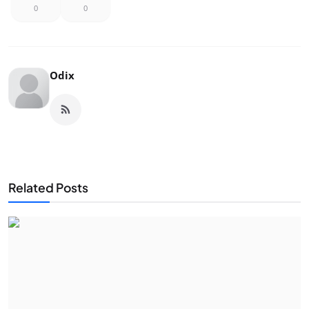
0
0
Odix
Related Posts