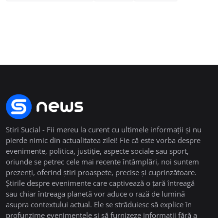
Stiri Sucial - Fii mereu la curent cu ultimele informații și nu
pierde nimic din actualitatea zilei! Fie că este vorba despre
evenimente, politica, justiție, aspecte sociale sau sport,
oriunde se petrec cele mai recente întâmplări, noi suntem
prezenți, oferind știri proaspete, precise și cuprinzătoare.
Știrile despre evenimente care captivează o țară întreagă
sau chiar întreaga planetă vor aduce o rază de lumină
asupra contextului actual. Ele se străduiesc să explice în
profunzime evenimentele și să furnizeze informații fără a