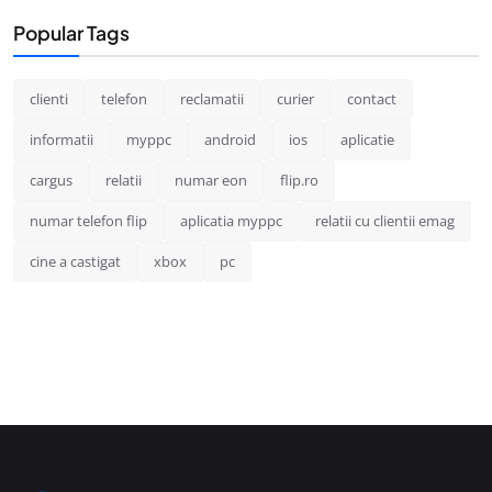
Popular Tags
clienti
telefon
reclamatii
curier
contact
informatii
myppc
android
ios
aplicatie
cargus
relatii
numar eon
flip.ro
numar telefon flip
aplicatia myppc
relatii cu clientii emag
cine a castigat
xbox
pc