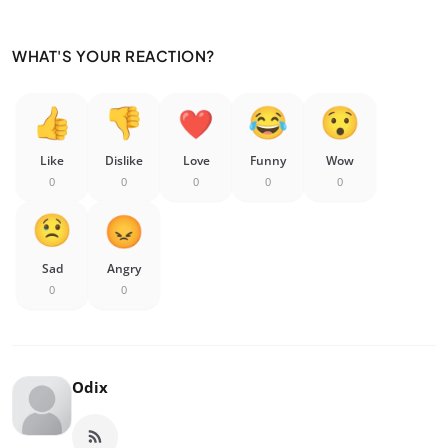
WHAT'S YOUR REACTION?
Like
Dislike
Love
Funny
Wow
0
0
0
0
0
Sad
Angry
0
0
Odix