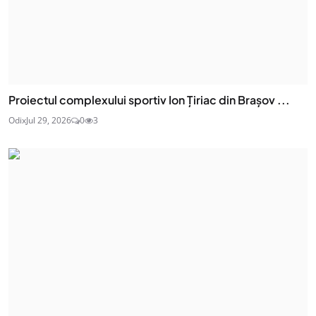
Proiectul complexului sportiv Ion Țiriac din Brașov ...
Odix
Jul 29, 2026
0
3