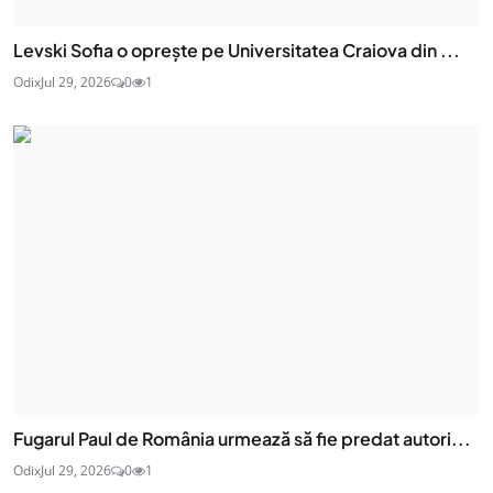
Levski Sofia o oprește pe Universitatea Craiova din ...
Odix
Jul 29, 2026
0
1
Fugarul Paul de România urmează să fie predat autori...
Odix
Jul 29, 2026
0
1