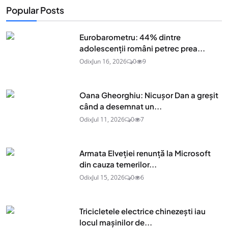
Popular Posts
Eurobarometru: 44% dintre
adolescenţii români petrec prea...
Odix
Jun 16, 2026
0
9
Oana Gheorghiu: Nicușor Dan a greșit
când a desemnat un...
Odix
Jul 11, 2026
0
7
Armata Elveției renunță la Microsoft
din cauza temerilor...
Odix
Jul 15, 2026
0
6
Tricicletele electrice chinezești iau
locul mașinilor de...