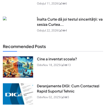
Odix
Jul 11, 2026
0
6
Înalta Curte dă joi testul sincerității: va
sesiza Curtea...
Odix
Jul 22, 2026
0
4
Recommended Posts
Cine a inventat scoala?
Odix
Nov 18, 2025
0
13
Deranjamente DIGI: Cum Contactezi
Rapid Suportul Tehnic
Odix
Nov 02, 2025
0
5