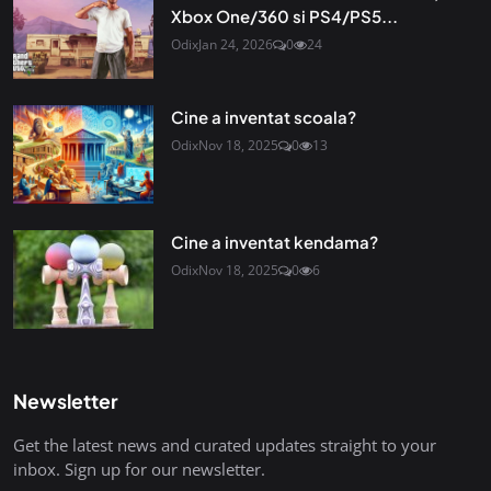
Xbox One/360 si PS4/PS5...
Odix
Jan 24, 2026
0
24
Cine a inventat scoala?
Odix
Nov 18, 2025
0
13
Cine a inventat kendama?
Odix
Nov 18, 2025
0
6
Newsletter
Get the latest news and curated updates straight to your
inbox. Sign up for our newsletter.