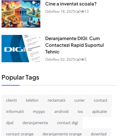
Cine a inventat scoala?
Odix
Nov 18, 2025
0
13
Deranjamente DIGI: Cum
Contactezi Rapid Suportul
Tehnic
Odix
Nov 02, 2025
0
5
Popular Tags
clienti
telefon
reclamatii
curier
contact
informatii
myppc
android
ios
aplicatie
dpd
deranjamente
contact digi
contact orange
deranjamente orange
downlad