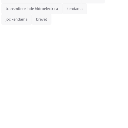
transmitere inde hidroelectrica
kendama
joc kendama
brevet