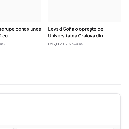
ntrerupe conexiunea
Levski Sofia o oprește pe
 cu ...
Universitatea Craiova din ...
2
Odix
Jul 29, 2026
0
1