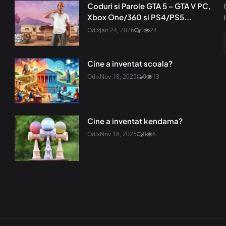
Coduri si Parole GTA 5 – GTA V PC,
Xbox One/360 si PS4/PS5...
Odix
Jan 24, 2026
0
24
Cine a inventat scoala?
Odix
Nov 18, 2025
0
13
Cine a inventat kendama?
Odix
Nov 18, 2025
0
6