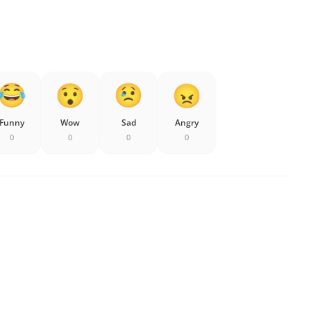
Funny
Wow
Sad
Angry
0
0
0
0