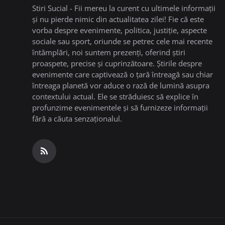
Stiri Sucial - Fii mereu la curent cu ultimele informații
și nu pierde nimic din actualitatea zilei! Fie că este
vorba despre evenimente, politica, justiție, aspecte
sociale sau sport, oriunde se petrec cele mai recente
întâmplări, noi suntem prezenți, oferind știri
proaspete, precise și cuprinzătoare. Știrile despre
evenimente care captivează o țară întreagă sau chiar
întreaga planetă vor aduce o rază de lumină asupra
contextului actual. Ele se străduiesc să explice în
profunzime evenimentele și să furnizeze informații
fără a căuta senzaționalul.