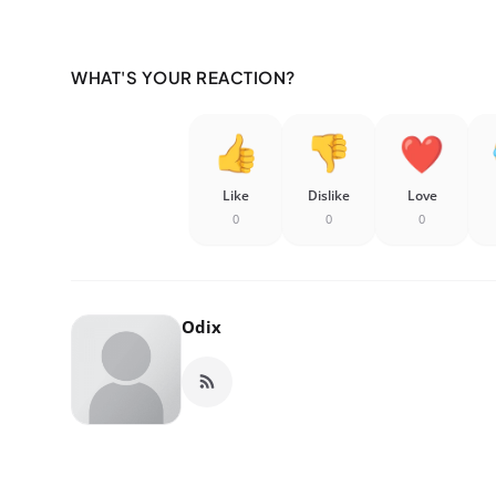
WHAT'S YOUR REACTION?
Like
Dislike
Love
0
0
0
Odix