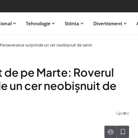
tional
Tehnologie
Stiinta
Divertisment
 Perseverance surprinde un cer neobișnuit de senin
t de pe Marte: Roverul
e un cer neobișnuit de
0
0