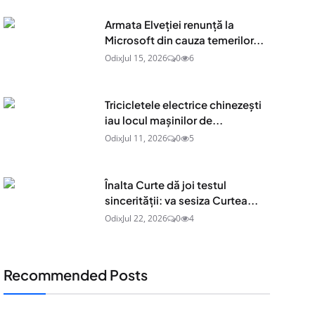
Armata Elveției renunță la
Microsoft din cauza temerilor...
Odix
Jul 15, 2026
0
6
Tricicletele electrice chinezești
iau locul mașinilor de...
Odix
Jul 11, 2026
0
5
Înalta Curte dă joi testul
sincerității: va sesiza Curtea...
Odix
Jul 22, 2026
0
4
Recommended Posts