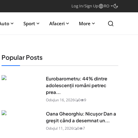
Log In
/
Sign Up
RO
Auto
Sport
Afaceri
More
Popular Posts
Eurobarometru: 44% dintre
adolescenţii români petrec
prea...
Odix
Jun 16, 2026
0
9
Oana Gheorghiu: Nicușor Dan a
greșit când a desemnat un...
Odix
Jul 11, 2026
0
7