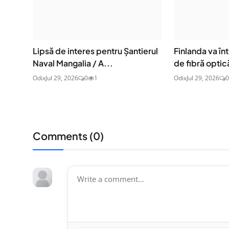
Lipsă de interes pentru Șantierul
Finlanda va î
Naval Mangalia / A...
de fibră optică
Odix
Jul 29, 2026
0
1
Odix
Jul 29, 2026
0
Comments (
0
)