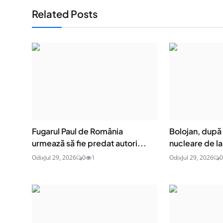
Related Posts
Fugarul Paul de România
Bolojan, după 
urmează să fie predat autori...
nucleare de la
Odix
Jul 29, 2026
0
1
Odix
Jul 29, 2026
0