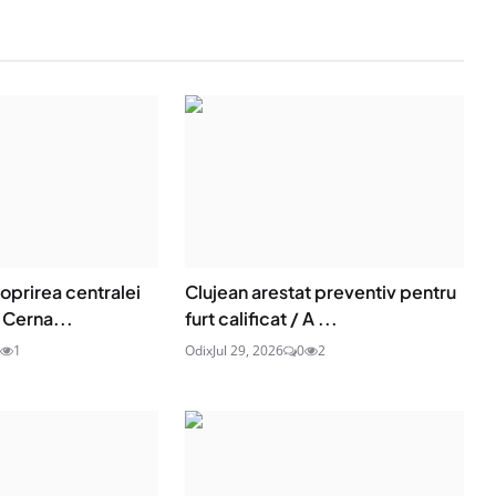
oprirea centralei
Clujean arestat preventiv pentru
 Cerna...
furt calificat / A ...
1
Odix
Jul 29, 2026
0
2