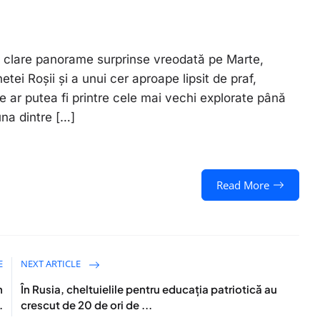
și clare panorame surprinse vreodată pe Marte,
tei Roșii și a unui cer aproape lipsit de praf,
 ar putea fi printre cele mai vechi explorate până
na dintre […]
Read More
E
NEXT ARTICLE
n
În Rusia, cheltuielile pentru educația patriotică au
.
crescut de 20 de ori de ...