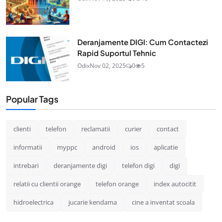
Deranjamente DIGI: Cum Contactezi
Rapid Suportul Tehnic
Odix
Nov 02, 2025
0
5
Popular Tags
clienti
telefon
reclamatii
curier
contact
informatii
myppc
android
ios
aplicatie
intrebari
deranjamente digi
telefon digi
digi
relatii cu clientii orange
telefon orange
index autocitit
hidroelectrica
jucarie kendama
cine a inventat scoala