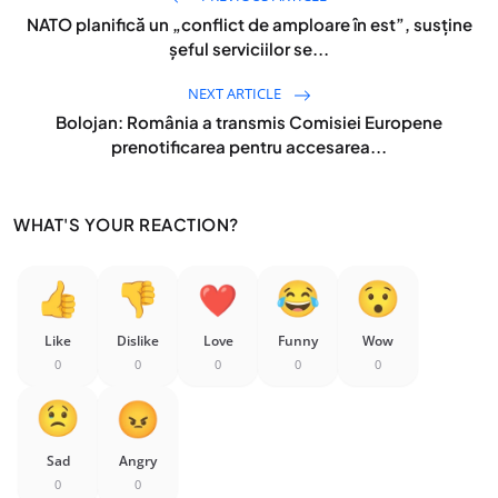
NATO planifică un „conflict de amploare în est”, susține
șeful serviciilor se...
NEXT ARTICLE
Bolojan: România a transmis Comisiei Europene
prenotificarea pentru accesarea...
WHAT'S YOUR REACTION?
Like
Dislike
Love
Funny
Wow
0
0
0
0
0
Sad
Angry
0
0