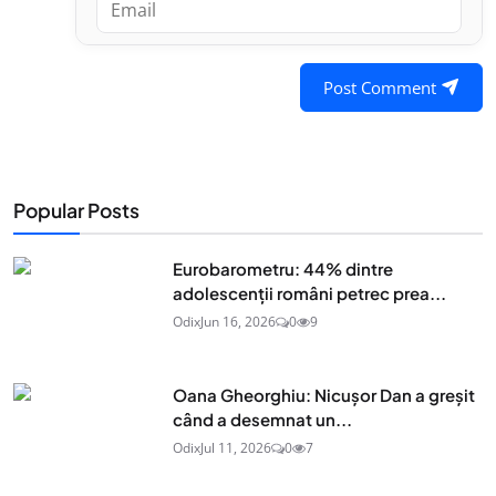
Post Comment
Popular Posts
Eurobarometru: 44% dintre
adolescenţii români petrec prea...
Odix
Jun 16, 2026
0
9
Oana Gheorghiu: Nicușor Dan a greșit
când a desemnat un...
Odix
Jul 11, 2026
0
7