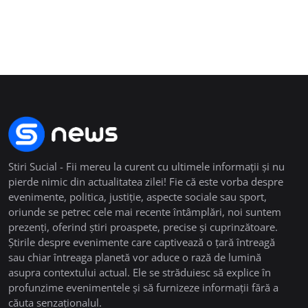
Stiri Sucial - Fii mereu la curent cu ultimele informații și nu
pierde nimic din actualitatea zilei! Fie că este vorba despre
evenimente, politica, justiție, aspecte sociale sau sport,
oriunde se petrec cele mai recente întâmplări, noi suntem
prezenți, oferind știri proaspete, precise și cuprinzătoare.
Știrile despre evenimente care captivează o țară întreagă
sau chiar întreaga planetă vor aduce o rază de lumină
asupra contextului actual. Ele se străduiesc să explice în
profunzime evenimentele și să furnizeze informații fără a
căuta senzaționalul.