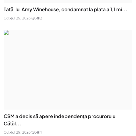
Tatăl lui Amy Winehouse, condamnat la plata a 1,1 mi...
Odix
Jul 29, 2026
0
2
CSM a decis să apere independența procurorului
Cătăl...
Odix
Jul 29, 2026
0
1