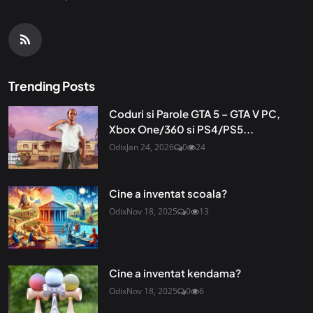
Trending Posts
Coduri si Parole GTA 5 – GTA V PC,
Xbox One/360 si PS4/PS5...
Odix
Jan 24, 2026
0
24
Cine a inventat scoala?
Odix
Nov 18, 2025
0
13
Cine a inventat kendama?
Odix
Nov 18, 2025
0
6