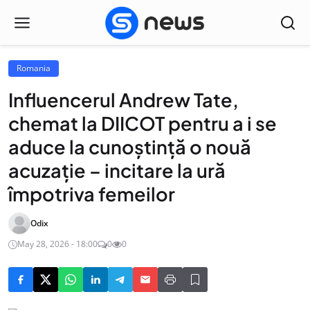
Romania
Influencerul Andrew Tate,
chemat la DIICOT pentru a i se
aduce la cunoștință o nouă
acuzație – incitare la ură
împotriva femeilor
Odix
May 28, 2026 - 18:00
0
0