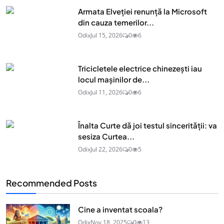
Armata Elveției renunță la Microsoft
din cauza temerilor...
Odix
Jul 15, 2026
0
6
Tricicletele electrice chinezești iau
locul mașinilor de...
Odix
Jul 11, 2026
0
6
Înalta Curte dă joi testul sincerității: va
sesiza Curtea...
Odix
Jul 22, 2026
0
5
Recommended Posts
Cine a inventat scoala?
Odix
Nov 18, 2025
0
13