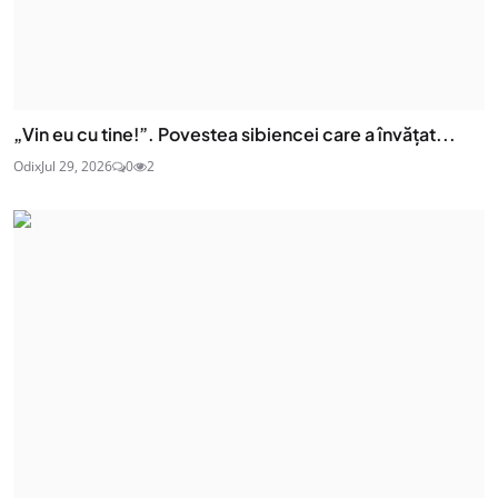
„Vin eu cu tine!”. Povestea sibiencei care a învățat...
Odix
Jul 29, 2026
0
2