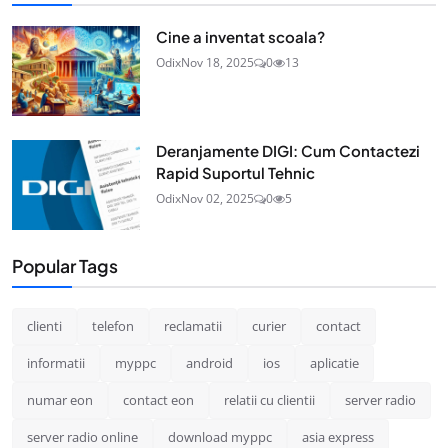
Cine a inventat scoala?
Odix
Nov 18, 2025
0
13
Deranjamente DIGI: Cum Contactezi
Rapid Suportul Tehnic
Odix
Nov 02, 2025
0
5
Popular Tags
clienti
telefon
reclamatii
curier
contact
informatii
myppc
android
ios
aplicatie
numar eon
contact eon
relatii cu clientii
server radio
server radio online
download myppc
asia express