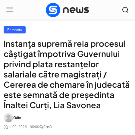
Romania
Instanţa supremă reia procesul
câştigat împotriva Guvernului
privind plata restanţelor
salariale către magistraţi /
Cererea de chemare în judecată
este semnată de preşedinta
Înaltei Curţi, Lia Savonea
Odix
Jul 09, 2026 - 08:00
0
0