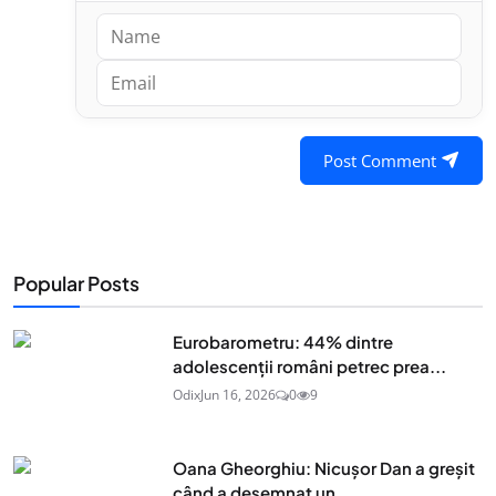
Post Comment
Popular Posts
Eurobarometru: 44% dintre
adolescenţii români petrec prea...
Odix
Jun 16, 2026
0
9
Oana Gheorghiu: Nicușor Dan a greșit
când a desemnat un...