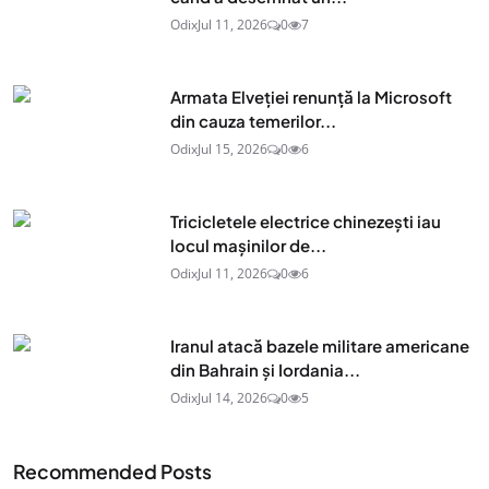
Odix
Jul 11, 2026
0
7
Armata Elveției renunță la Microsoft
din cauza temerilor...
Odix
Jul 15, 2026
0
6
Tricicletele electrice chinezești iau
locul mașinilor de...
Odix
Jul 11, 2026
0
6
Iranul atacă bazele militare americane
din Bahrain și Iordania...
Odix
Jul 14, 2026
0
5
Recommended Posts