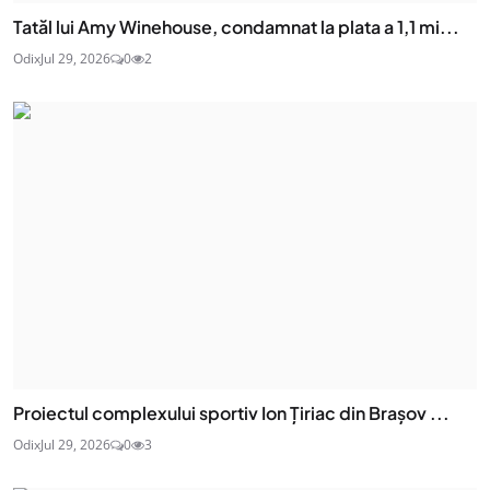
Tatăl lui Amy Winehouse, condamnat la plata a 1,1 mi...
Odix
Jul 29, 2026
0
2
Proiectul complexului sportiv Ion Țiriac din Brașov ...
Odix
Jul 29, 2026
0
3