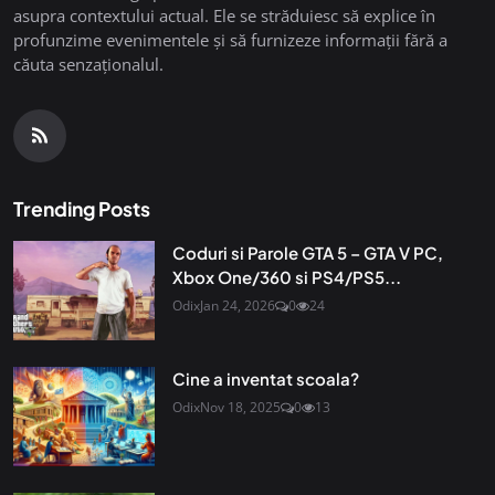
asupra contextului actual. Ele se străduiesc să explice în
profunzime evenimentele și să furnizeze informații fără a
căuta senzaționalul.
Trending Posts
Coduri si Parole GTA 5 – GTA V PC,
Xbox One/360 si PS4/PS5...
Odix
Jan 24, 2026
0
24
Cine a inventat scoala?
Odix
Nov 18, 2025
0
13