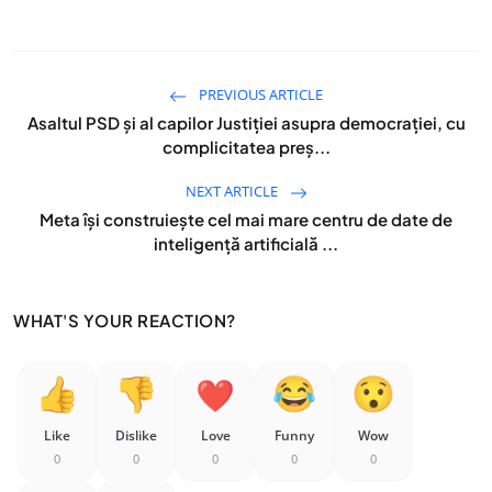
PREVIOUS ARTICLE
Asaltul PSD și al capilor Justiției asupra democrației, cu
complicitatea preș...
NEXT ARTICLE
Meta își construiește cel mai mare centru de date de
inteligență artificială ...
WHAT'S YOUR REACTION?
Like
Dislike
Love
Funny
Wow
0
0
0
0
0