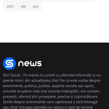
2025
360
ps4
Stiri Sucial - Fii mereu la curent cu ultimele informații și nu
pierde nimic din actualitatea zilei! Fie că este vorba despre
evenimente, politica, justiție, aspecte sociale sau sport,
oriunde se petrec cele mai recente întâmplări, noi suntem
prezenți, oferind știri proaspete, precise și cuprinzătoare.
Știrile despre evenimente care captivează o țară întreagă
sau chiar întreaga planetă vor aduce o rază de lumină