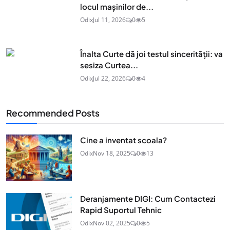
locul mașinilor de...
Odix
Jul 11, 2026
0
5
Înalta Curte dă joi testul sincerității: va
sesiza Curtea...
Odix
Jul 22, 2026
0
4
Recommended Posts
Cine a inventat scoala?
Odix
Nov 18, 2025
0
13
Deranjamente DIGI: Cum Contactezi
Rapid Suportul Tehnic
Odix
Nov 02, 2025
0
5