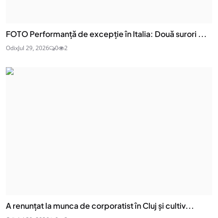
FOTO Performanță de excepție în Italia: Două surori ...
Odix
Jul 29, 2026
0
2
A renunțat la munca de corporatist în Cluj și cultiv...