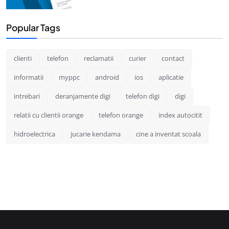
Popular Tags
clienti
telefon
reclamatii
curier
contact
informatii
myppc
android
ios
aplicatie
intrebari
deranjamente digi
telefon digi
digi
relatii cu clientii orange
telefon orange
index autocitit
hidroelectrica
jucarie kendama
cine a inventat scoala