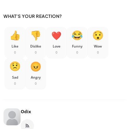
WHAT'S YOUR REACTION?
Like
Dislike
Love
Funny
Wow
0
0
0
0
0
Sad
Angry
0
0
Odix