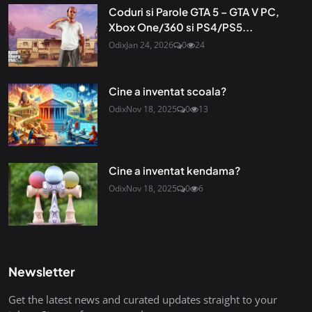
Coduri si Parole GTA 5 – GTA V PC,
Xbox One/360 si PS4/PS5...
Odix
Jan 24, 2026
0
24
Cine a inventat scoala?
Odix
Nov 18, 2025
0
13
Cine a inventat kendama?
Odix
Nov 18, 2025
0
6
Newsletter
Get the latest news and curated updates straight to your