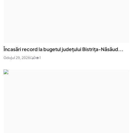
Încasări record la bugetul județului Bistrița-Năsăud...
Odix
Jul 29, 2026
0
1