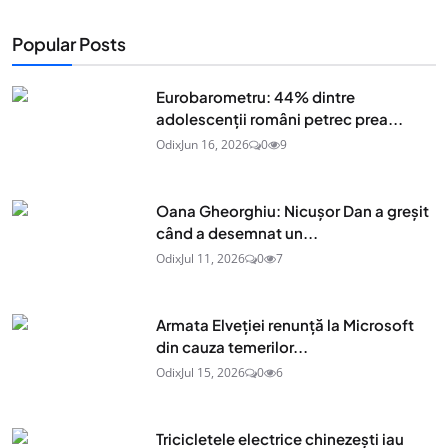
Popular Posts
Eurobarometru: 44% dintre
adolescenţii români petrec prea...
Odix
Jun 16, 2026
0
9
Oana Gheorghiu: Nicușor Dan a greșit
când a desemnat un...
Odix
Jul 11, 2026
0
7
Armata Elveției renunță la Microsoft
din cauza temerilor...
Odix
Jul 15, 2026
0
6
Tricicletele electrice chinezești iau