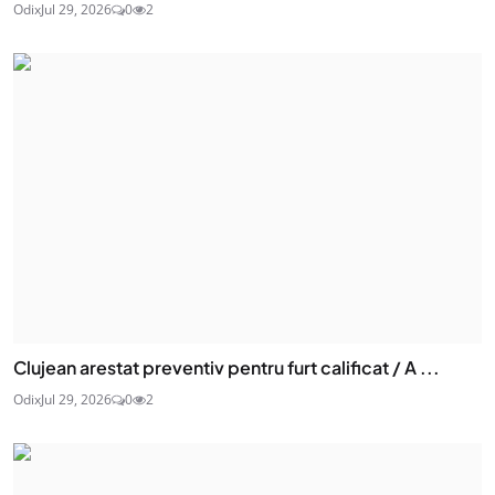
Odix
Jul 29, 2026
0
2
Clujean arestat preventiv pentru furt calificat / A ...
Odix
Jul 29, 2026
0
2