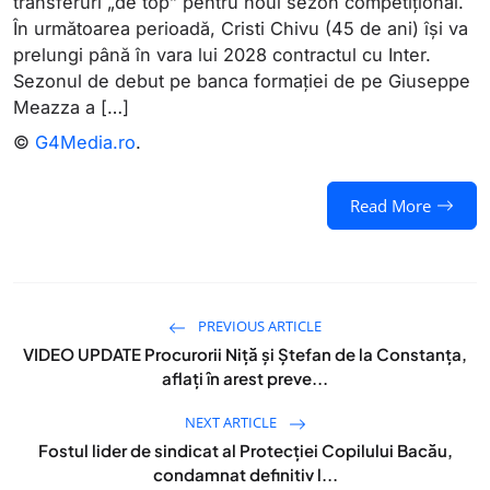
transferuri „de top” pentru noul sezon competițional.
În următoarea perioadă, Cristi Chivu (45 de ani) își va
prelungi până în vara lui 2028 contractul cu Inter.
Sezonul de debut pe banca formației de pe Giuseppe
Meazza a […]
©
G4Media.ro
.
Read More
PREVIOUS ARTICLE
VIDEO UPDATE Procurorii Niță și Ștefan de la Constanța,
aflați în arest preve...
NEXT ARTICLE
Fostul lider de sindicat al Protecției Copilului Bacău,
condamnat definitiv l...