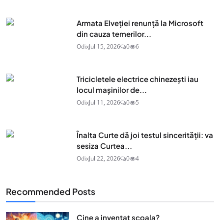
Armata Elveției renunță la Microsoft
din cauza temerilor...
Odix
Jul 15, 2026
0
6
Tricicletele electrice chinezești iau
locul mașinilor de...
Odix
Jul 11, 2026
0
5
Înalta Curte dă joi testul sincerității: va
sesiza Curtea...
Odix
Jul 22, 2026
0
4
Recommended Posts
Cine a inventat scoala?