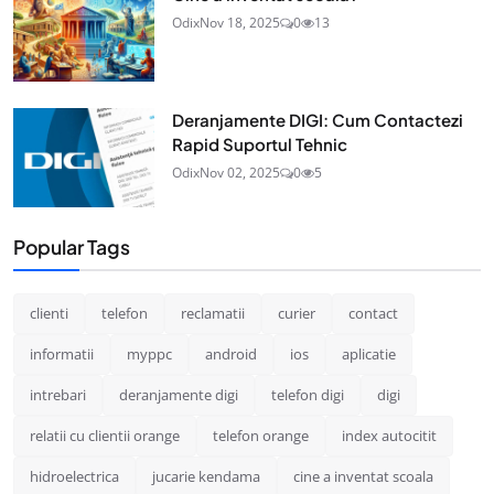
Odix
Nov 18, 2025
0
13
Deranjamente DIGI: Cum Contactezi
Rapid Suportul Tehnic
Odix
Nov 02, 2025
0
5
Popular Tags
clienti
telefon
reclamatii
curier
contact
informatii
myppc
android
ios
aplicatie
intrebari
deranjamente digi
telefon digi
digi
relatii cu clientii orange
telefon orange
index autocitit
hidroelectrica
jucarie kendama
cine a inventat scoala