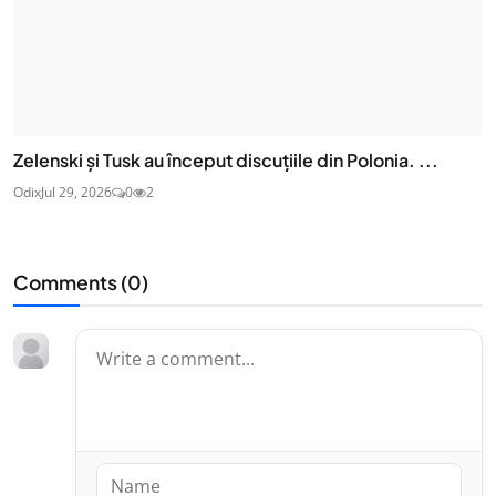
Zelenski și Tusk au început discuțiile din Polonia. ...
Odix
Jul 29, 2026
0
2
Comments (
0
)