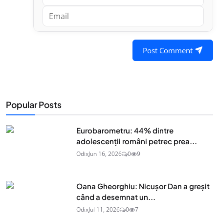
Post Comment
Popular Posts
Eurobarometru: 44% dintre
adolescenţii români petrec prea...
Odix
Jun 16, 2026
0
9
Oana Gheorghiu: Nicușor Dan a greșit
când a desemnat un...
Odix
Jul 11, 2026
0
7