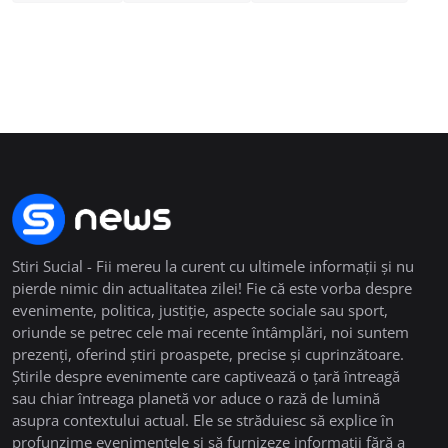
Stiri Sucial - Fii mereu la curent cu ultimele informații și nu
pierde nimic din actualitatea zilei! Fie că este vorba despre
evenimente, politica, justiție, aspecte sociale sau sport,
oriunde se petrec cele mai recente întâmplări, noi suntem
prezenți, oferind știri proaspete, precise și cuprinzătoare.
Știrile despre evenimente care captivează o țară întreagă
sau chiar întreaga planetă vor aduce o rază de lumină
asupra contextului actual. Ele se străduiesc să explice în
profunzime evenimentele și să furnizeze informații fără a