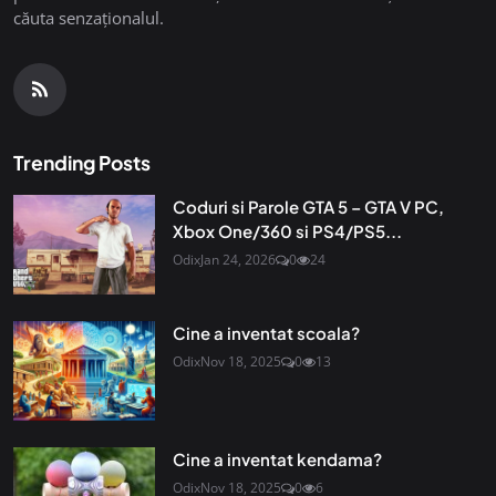
căuta senzaționalul.
Trending Posts
Coduri si Parole GTA 5 – GTA V PC,
Xbox One/360 si PS4/PS5...
Odix
Jan 24, 2026
0
24
Cine a inventat scoala?
Odix
Nov 18, 2025
0
13
Cine a inventat kendama?
Odix
Nov 18, 2025
0
6