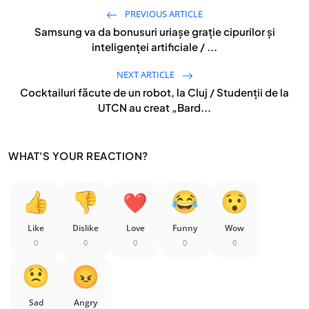
PREVIOUS ARTICLE
Samsung va da bonusuri uriașe grație cipurilor și
inteligenței artificiale / ...
NEXT ARTICLE
Cocktailuri făcute de un robot, la Cluj / Studenții de la
UTCN au creat „Bard...
WHAT'S YOUR REACTION?
Like
Dislike
Love
Funny
Wow
0
0
0
0
0
Sad
Angry