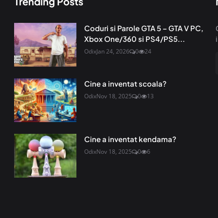
Trending Posts
Coduri si Parole GTA 5 – GTA V PC,
Xbox One/360 si PS4/PS5...
Odix
Jan 24, 2026
0
24
Cine a inventat scoala?
Odix
Nov 18, 2025
0
13
Cine a inventat kendama?
Odix
Nov 18, 2025
0
6