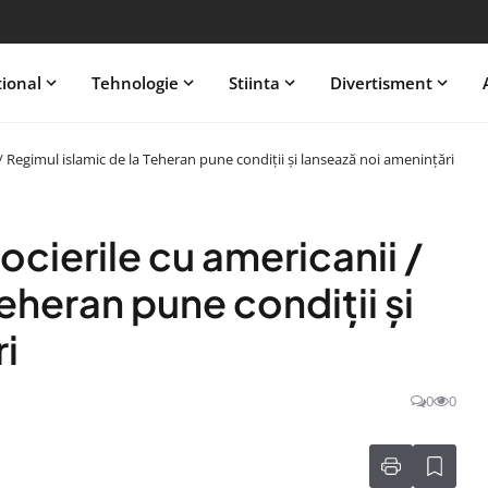
tional
Tehnologie
Stiinta
Divertisment
 / Regimul islamic de la Teheran pune condiții și lansează noi amenințări
gocierile cu americanii /
eheran pune condiții și
i
0
0