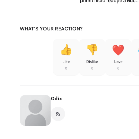
primit nicio reacție a Buc..
WHAT'S YOUR REACTION?
Like
Dislike
Love
0
0
0
Odix