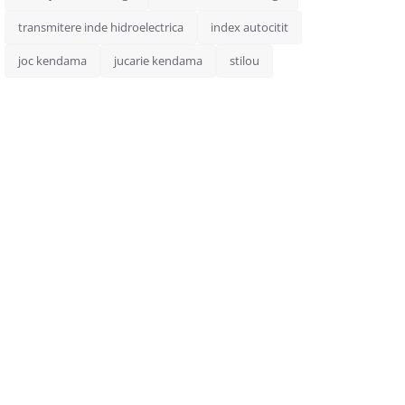
transmitere inde hidroelectrica
index autocitit
joc kendama
jucarie kendama
stilou