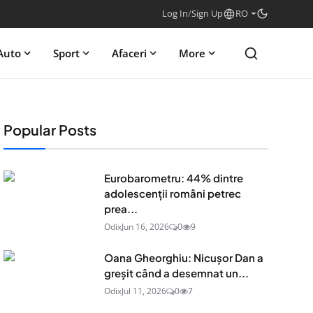
Log In
/
Sign Up
RO
Auto
Sport
Afaceri
More
Popular Posts
Eurobarometru: 44% dintre
adolescenţii români petrec
prea...
Odix
Jun 16, 2026
0
9
Oana Gheorghiu: Nicușor Dan a
greșit când a desemnat un...
Odix
Jul 11, 2026
0
7