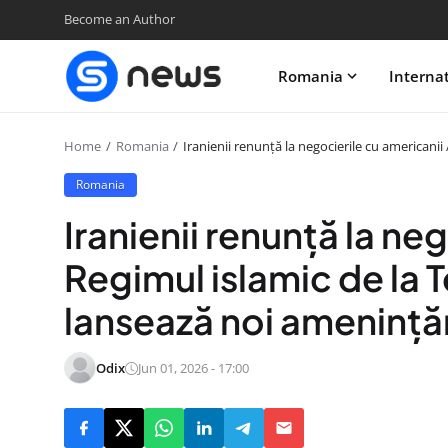
Become an Author
Romania
Interna
Home
Romania
Iranienii renunță la negocierile cu americanii
Romania
Iranienii renunță la ne
Regimul islamic de la T
lansează noi amenințăr
Odix
Jun 01, 2026 - 17:00