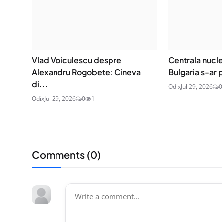
Vlad Voiculescu despre
Centrala nucle
Alexandru Rogobete: Cineva
Bulgaria s-ar 
di...
Odix
Jul 29, 2026
0
Odix
Jul 29, 2026
0
1
Comments (
0
)