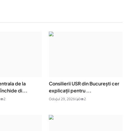
entrala de la
Consilierii USR din București cer
închide di...
explicații pentru ...
2
Odix
Jul 29, 2026
0
2