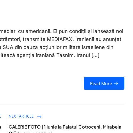
rmediari cu americanii. Ei pun condiții și lansează noi
n strâmtori, transmite MEDIAFAX. Iranienii au anunțat
SUA din cauza acțiunilor militare israeliene din
citează agenția iraniană Tasnim. Iranul […]
Read More
E
NEXT ARTICLE
a
GALERIE FOTO | 1 iunie la Palatul Cotroceni. Mirabela