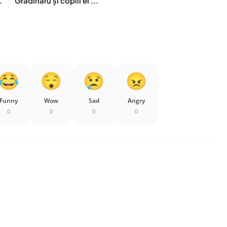
.
Grădinaru și copiii ei ...
Funny
Wow
Sad
Angry
0
0
0
0