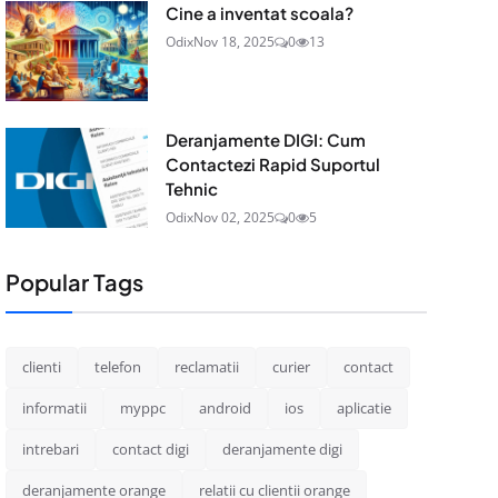
Cine a inventat scoala?
Odix
Nov 18, 2025
0
13
Deranjamente DIGI: Cum
Contactezi Rapid Suportul
Tehnic
Odix
Nov 02, 2025
0
5
Popular Tags
clienti
telefon
reclamatii
curier
contact
informatii
myppc
android
ios
aplicatie
intrebari
contact digi
deranjamente digi
deranjamente orange
relatii cu clientii orange