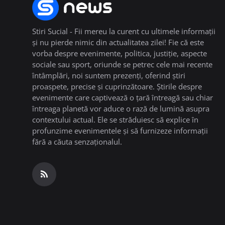
Stiri Sucial - Fii mereu la curent cu ultimele informații
și nu pierde nimic din actualitatea zilei! Fie că este
vorba despre evenimente, politica, justiție, aspecte
sociale sau sport, oriunde se petrec cele mai recente
întâmplări, noi suntem prezenți, oferind știri
proaspete, precise și cuprinzătoare. Știrile despre
evenimente care captivează o țară întreagă sau chiar
întreaga planetă vor aduce o rază de lumină asupra
contextului actual. Ele se străduiesc să explice în
profunzime evenimentele și să furnizeze informații
fără a căuta senzaționalul.