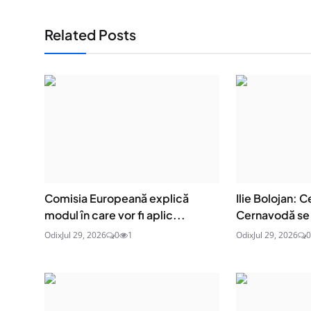
Related Posts
Comisia Europeană explică
Ilie Bolojan: C
modul în care vor fi aplic...
Cernavodă se 
Odix
Jul 29, 2026
0
1
Odix
Jul 29, 2026
0