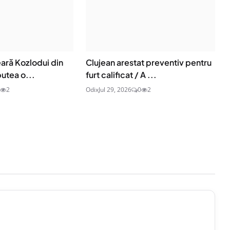
ară Kozlodui din
Clujean arestat preventiv pentru
putea o...
furt calificat / A ...
2
Odix
Jul 29, 2026
0
2