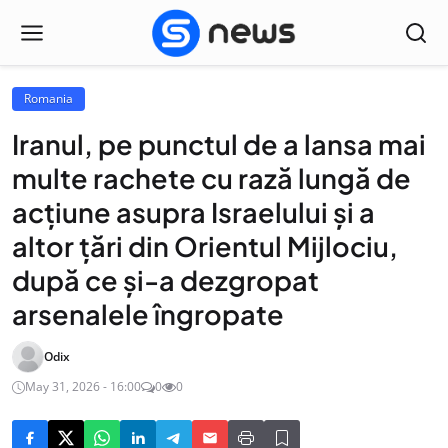
Romania
Iranul, pe punctul de a lansa mai
multe rachete cu rază lungă de
acțiune asupra Israelului și a
altor țări din Orientul Mijlociu,
după ce și-a dezgropat
arsenalele îngropate
Odix
May 31, 2026 - 16:00
0
0