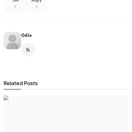
Sad
Angry
0
0
Odix
Related Posts