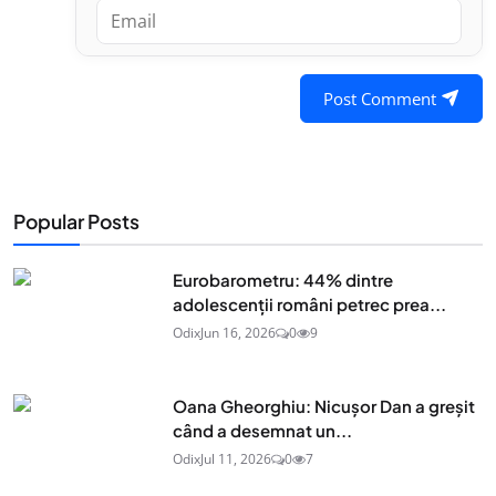
Post Comment
Popular Posts
Eurobarometru: 44% dintre
adolescenţii români petrec prea...
Odix
Jun 16, 2026
0
9
Oana Gheorghiu: Nicușor Dan a greșit
când a desemnat un...
Odix
Jul 11, 2026
0
7