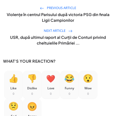
PREVIOUS ARTICLE
Violențe în centrul Parisului după victoria PSG din finala
Ligii Campionilor
NEXT ARTICLE
USR, după ultimul raport al Curții de Conturi privind
cheltuielile Primăriei ...
WHAT'S YOUR REACTION?
Like
Dislike
Love
Funny
Wow
0
0
0
0
0