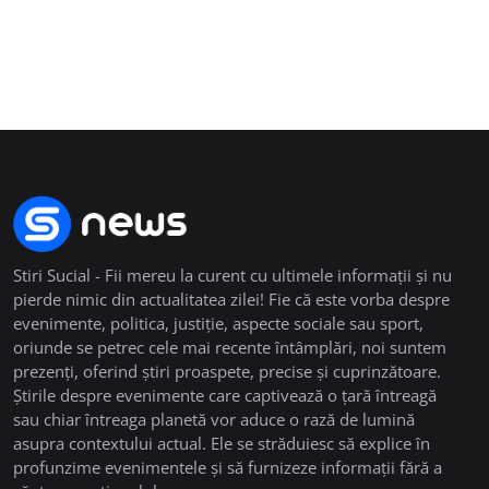
Stiri Sucial - Fii mereu la curent cu ultimele informații și nu
pierde nimic din actualitatea zilei! Fie că este vorba despre
evenimente, politica, justiție, aspecte sociale sau sport,
oriunde se petrec cele mai recente întâmplări, noi suntem
prezenți, oferind știri proaspete, precise și cuprinzătoare.
Știrile despre evenimente care captivează o țară întreagă
sau chiar întreaga planetă vor aduce o rază de lumină
asupra contextului actual. Ele se străduiesc să explice în
profunzime evenimentele și să furnizeze informații fără a