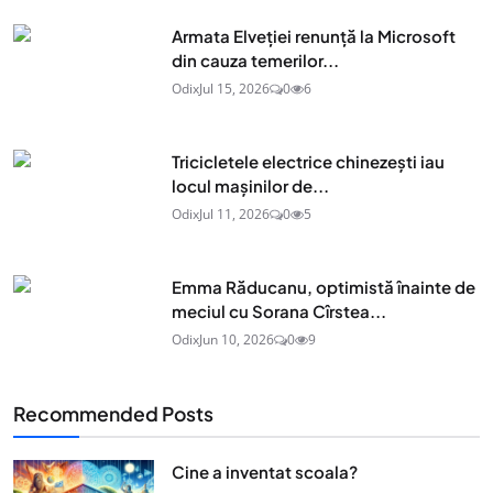
Armata Elveției renunță la Microsoft
din cauza temerilor...
Odix
Jul 15, 2026
0
6
Tricicletele electrice chinezești iau
locul mașinilor de...
Odix
Jul 11, 2026
0
5
Emma Răducanu, optimistă înainte de
meciul cu Sorana Cîrstea...
Odix
Jun 10, 2026
0
9
Recommended Posts
Cine a inventat scoala?