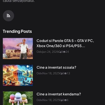
căuta senzaționalul.
Trending Posts
Coduri si Parole GTA 5 – GTA V PC,
Xbox One/360 si PS4/PS5...
Odix
Jan 24, 2026
0
24
Cine a inventat scoala?
Odix
Nov 18, 2025
0
13
Cine a inventat kendama?
Odix
Nov 18, 2025
0
6