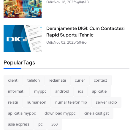
Odix
Nov 18, 2025
0
13
Deranjamente DIGI: Cum Contactezi
Rapid Suportul Tehnic
Odix
Nov 02, 2025
0
5
Popular Tags
clienti
telefon
reclamatii
curier
contact
informatii
myppc
android
ios
aplicatie
relatii
numar eon
numar telefon flip
server radio
aplicatia myppc
download myppc
cine a castigat
asia express
pc
360