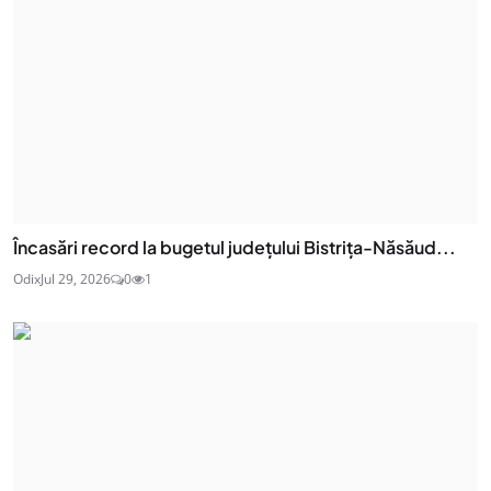
Încasări record la bugetul județului Bistrița-Năsăud...
Odix
Jul 29, 2026
0
1