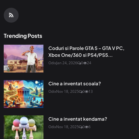
Trending Posts
Coduri si Parole GTA 5 – GTA V PC,
Xbox One/360 si PS4/PS5...
Odix
Jan 24, 2026
0
24
Cine a inventat scoala?
Odix
Nov 18, 2025
0
13
Cine a inventat kendama?
Odix
Nov 18, 2025
0
6