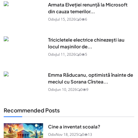
Armata Elveției renunță la Microsoft
din cauza temerilor...
Odix
Jul 15, 2026
0
6
Tricicletele electrice chinezești iau
locul mașinilor de...
Odix
Jul 11, 2026
0
5
Emma Răducanu, optimistă înainte de
meciul cu Sorana Cîrstea...
Odix
Jun 10, 2026
0
9
Recommended Posts
Cine a inventat scoala?
Odix
Nov 18, 2025
0
13