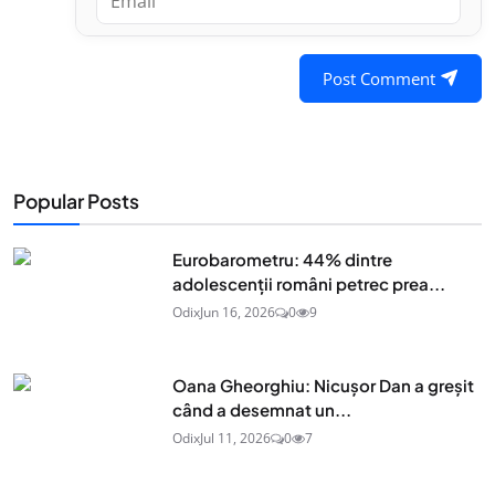
Post Comment
Popular Posts
Eurobarometru: 44% dintre
adolescenţii români petrec prea...
Odix
Jun 16, 2026
0
9
Oana Gheorghiu: Nicușor Dan a greșit
când a desemnat un...
Odix
Jul 11, 2026
0
7