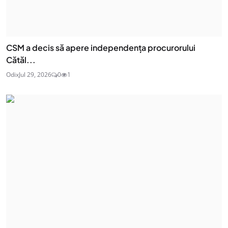
CSM a decis să apere independența procurorului
Cătăl...
Odix
Jul 29, 2026
0
1