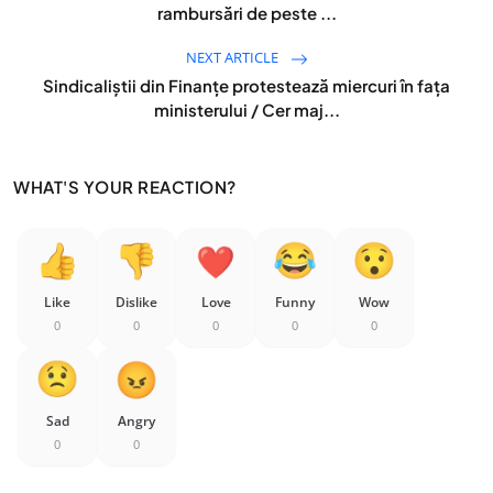
rambursări de peste ...
NEXT ARTICLE
Sindicaliştii din Finanţe protestează miercuri în faţa
ministerului / Cer maj...
WHAT'S YOUR REACTION?
Like
Dislike
Love
Funny
Wow
0
0
0
0
0
Sad
Angry
0
0