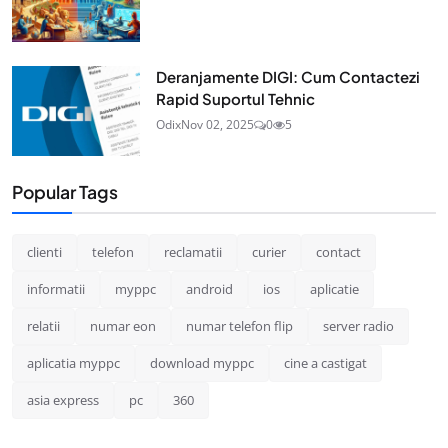
Deranjamente DIGI: Cum Contactezi
Rapid Suportul Tehnic
Odix
Nov 02, 2025
0
5
Popular Tags
clienti
telefon
reclamatii
curier
contact
informatii
myppc
android
ios
aplicatie
relatii
numar eon
numar telefon flip
server radio
aplicatia myppc
download myppc
cine a castigat
asia express
pc
360