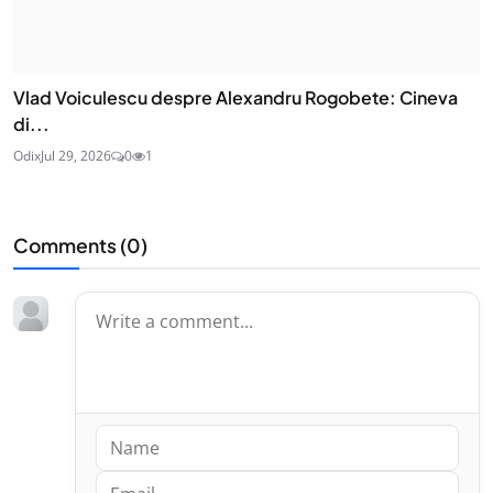
Vlad Voiculescu despre Alexandru Rogobete: Cineva
di...
Odix
Jul 29, 2026
0
1
Comments (
0
)