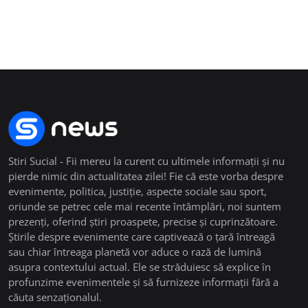
Stiri Sucial - Fii mereu la curent cu ultimele informații și nu
pierde nimic din actualitatea zilei! Fie că este vorba despre
evenimente, politica, justiție, aspecte sociale sau sport,
oriunde se petrec cele mai recente întâmplări, noi suntem
prezenți, oferind știri proaspete, precise și cuprinzătoare.
Știrile despre evenimente care captivează o țară întreagă
sau chiar întreaga planetă vor aduce o rază de lumină
asupra contextului actual. Ele se străduiesc să explice în
profunzime evenimentele și să furnizeze informații fără a
căuta senzaționalul.