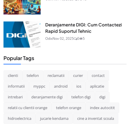
Deranjamente DIGI: Cum Contactezi
Rapid Suportul Tehnic
Odix
Nov 02, 2025
0
5
Popular Tags
clienti
telefon
reclamatii
curier
contact
informatii
myppc
android
ios
aplicatie
intrebari
deranjamente digi
telefon digi
digi
relatii cu clientii orange
telefon orange
index autocitit
hidroelectrica
jucarie kendama
cine a inventat scoala