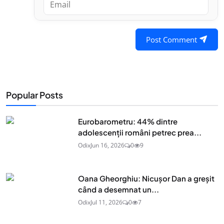
Post Comment
Popular Posts
Eurobarometru: 44% dintre
adolescenţii români petrec prea...
Odix
Jun 16, 2026
0
9
Oana Gheorghiu: Nicușor Dan a greșit
când a desemnat un...
Odix
Jul 11, 2026
0
7