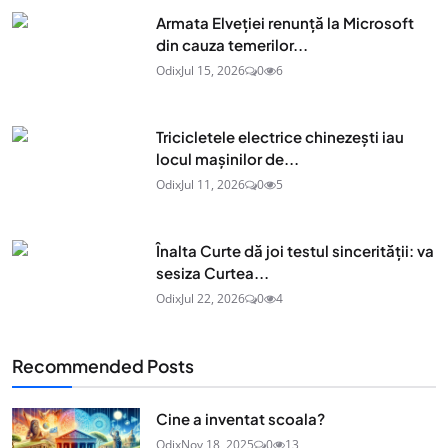
Armata Elveției renunță la Microsoft
din cauza temerilor...
Odix
Jul 15, 2026
0
6
Tricicletele electrice chinezești iau
locul mașinilor de...
Odix
Jul 11, 2026
0
5
Înalta Curte dă joi testul sincerității: va
sesiza Curtea...
Odix
Jul 22, 2026
0
4
Recommended Posts
Cine a inventat scoala?
Odix
Nov 18, 2025
0
13