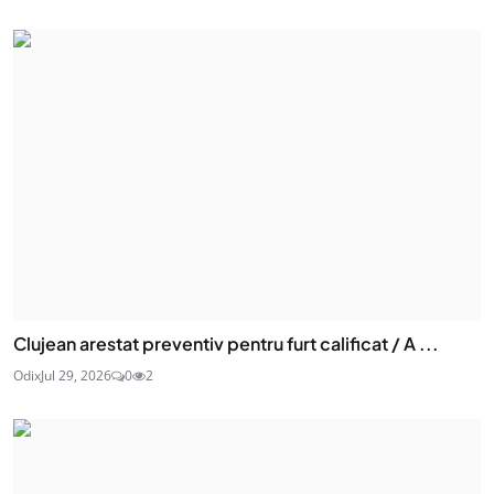
Clujean arestat preventiv pentru furt calificat / A ...
Odix
Jul 29, 2026
0
2