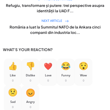
Refugiu, transformare și putere: trei perspective asupra
identității la UAD F...
NEXT ARTICLE
România a luat la Summitul NATO de la Ankara cinci
companii din industria loc...
WHAT'S YOUR REACTION?
Like
Dislike
Love
Funny
Wow
0
0
0
0
0
Sad
Angry
0
0