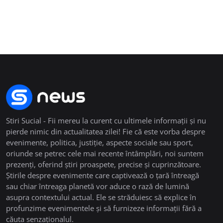
Stiri Sucial - Fii mereu la curent cu ultimele informații și nu
pierde nimic din actualitatea zilei! Fie că este vorba despre
evenimente, politica, justiție, aspecte sociale sau sport,
oriunde se petrec cele mai recente întâmplări, noi suntem
prezenți, oferind știri proaspete, precise și cuprinzătoare.
Știrile despre evenimente care captivează o țară întreagă
sau chiar întreaga planetă vor aduce o rază de lumină
asupra contextului actual. Ele se străduiesc să explice în
profunzime evenimentele și să furnizeze informații fără a
căuta senzaționalul.