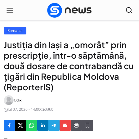
Romania
Justiția din Iași a „omorât” prin
prescripție, într-o săptămână,
două dosare de contrabandă cu
țigări din Republica Moldova
(ReporterIS)
Odix
Jul 07, 2026 - 14:00
0
0