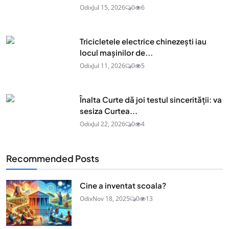
Odix
Jul 15, 2026
0
6
Tricicletele electrice chinezești iau
locul mașinilor de...
Odix
Jul 11, 2026
0
5
Înalta Curte dă joi testul sincerității: va
sesiza Curtea...
Odix
Jul 22, 2026
0
4
Recommended Posts
Cine a inventat scoala?
Odix
Nov 18, 2025
0
13