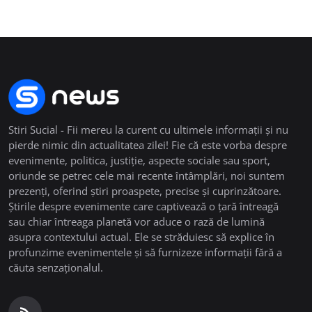
Stiri Sucial - Fii mereu la curent cu ultimele informații și nu
pierde nimic din actualitatea zilei! Fie că este vorba despre
evenimente, politica, justiție, aspecte sociale sau sport,
oriunde se petrec cele mai recente întâmplări, noi suntem
prezenți, oferind știri proaspete, precise și cuprinzătoare.
Știrile despre evenimente care captivează o țară întreagă
sau chiar întreaga planetă vor aduce o rază de lumină
asupra contextului actual. Ele se străduiesc să explice în
profunzime evenimentele și să furnizeze informații fără a
căuta senzaționalul.