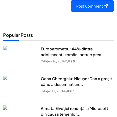
Post Comment
Popular Posts
Eurobarometru: 44% dintre
adolescenţii români petrec prea...
Odix
Jun 16, 2026
0
9
Oana Gheorghiu: Nicușor Dan a greșit
când a desemnat un...
Odix
Jul 11, 2026
0
7
Armata Elveției renunță la Microsoft
din cauza temerilor...