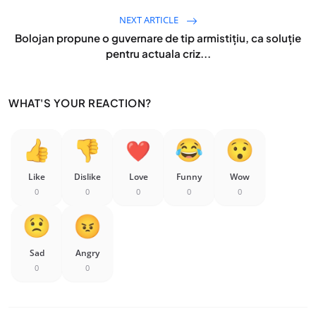
NEXT ARTICLE
Bolojan propune o guvernare de tip armistițiu, ca soluție
pentru actuala criz...
WHAT'S YOUR REACTION?
Like
Dislike
Love
Funny
Wow
0
0
0
0
0
Sad
Angry
0
0