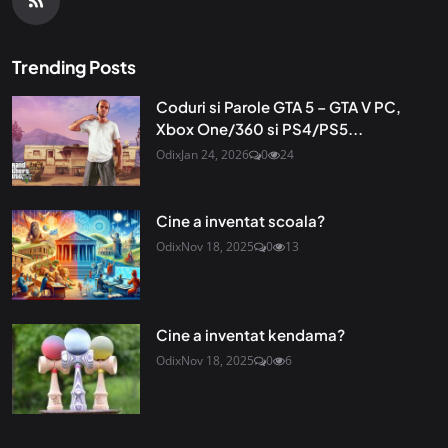
Trending Posts
Coduri si Parole GTA 5 – GTA V PC,
Xbox One/360 si PS4/PS5...
Odix
Jan 24, 2026
0
24
Cine a inventat scoala?
Odix
Nov 18, 2025
0
13
Cine a inventat kendama?
Odix
Nov 18, 2025
0
6