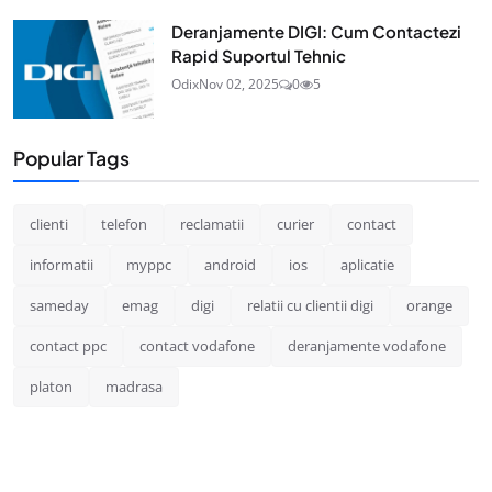
Deranjamente DIGI: Cum Contactezi
Rapid Suportul Tehnic
Odix
Nov 02, 2025
0
5
Popular Tags
clienti
telefon
reclamatii
curier
contact
informatii
myppc
android
ios
aplicatie
sameday
emag
digi
relatii cu clientii digi
orange
contact ppc
contact vodafone
deranjamente vodafone
platon
madrasa