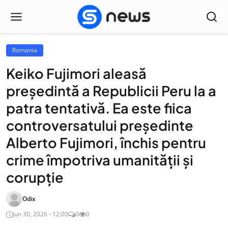
Romania
Keiko Fujimori aleasă
președintă a Republicii Peru la a
patra tentativă. Ea este fiica
controversatului președinte
Alberto Fujimori, închis pentru
crime împotriva umanității și
corupție
Odix
Jun 30, 2026 - 12:00
0
0