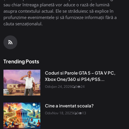
sau chiar întreaga planetă vor aduce o rază de lumină
asupra contextului actual. Ele se străduiesc să explice în
profunzime evenimentele și să furnizeze informații fără a
căuta senzaționalul.
Trending Posts
Coduri si Parole GTA 5 – GTA V PC,
Xbox One/360 si PS4/PS5...
Odix
Jan 24, 2026
0
24
Cine a inventat scoala?
Odix
Nov 18, 2025
0
13