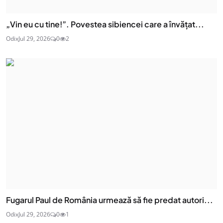
„Vin eu cu tine!”. Povestea sibiencei care a învățat...
Odix
Jul 29, 2026
0
2
Fugarul Paul de România urmează să fie predat autori...
Odix
Jul 29, 2026
0
1