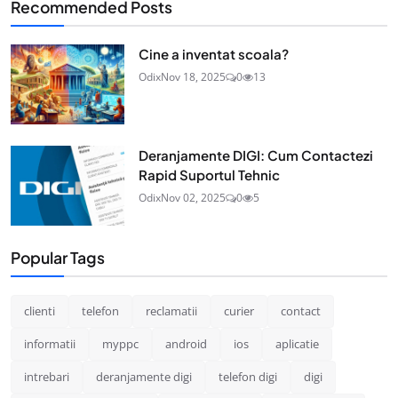
Recommended Posts
Cine a inventat scoala?
Odix
Nov 18, 2025
0
13
Deranjamente DIGI: Cum Contactezi
Rapid Suportul Tehnic
Odix
Nov 02, 2025
0
5
Popular Tags
clienti
telefon
reclamatii
curier
contact
informatii
myppc
android
ios
aplicatie
intrebari
deranjamente digi
telefon digi
digi