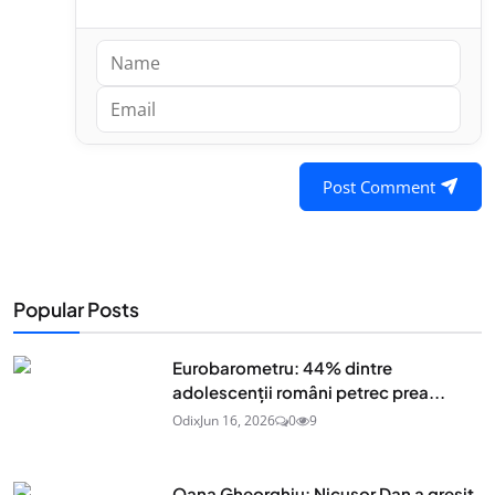
Post Comment
Popular Posts
Eurobarometru: 44% dintre
adolescenţii români petrec prea...
Odix
Jun 16, 2026
0
9
Oana Gheorghiu: Nicușor Dan a greșit