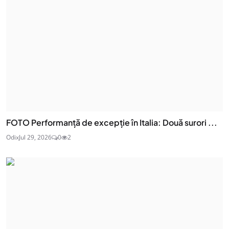
FOTO Performanță de excepție în Italia: Două surori ...
Odix
Jul 29, 2026
0
2