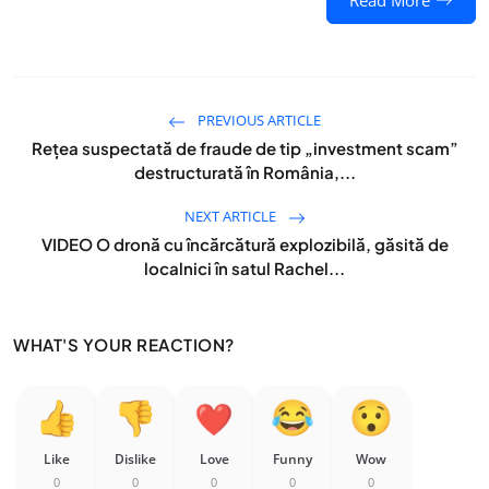
Read More
PREVIOUS ARTICLE
Rețea suspectată de fraude de tip „investment scam”
destructurată în România,...
NEXT ARTICLE
VIDEO O dronă cu încărcătură explozibilă, găsită de
localnici în satul Rachel...
WHAT'S YOUR REACTION?
Like
Dislike
Love
Funny
Wow
0
0
0
0
0