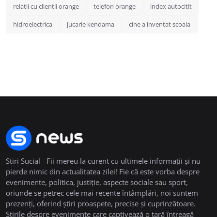
relatii cu clientii orange
telefon orange
index autocitit
hidroelectrica
jucarie kendama
cine a inventat scoala
Stiri Sucial - Fii mereu la curent cu ultimele informații și nu
pierde nimic din actualitatea zilei! Fie că este vorba despre
evenimente, politica, justiție, aspecte sociale sau sport,
oriunde se petrec cele mai recente întâmplări, noi suntem
prezenți, oferind știri proaspete, precise și cuprinzătoare.
Știrile despre evenimente care captivează o țară întreagă