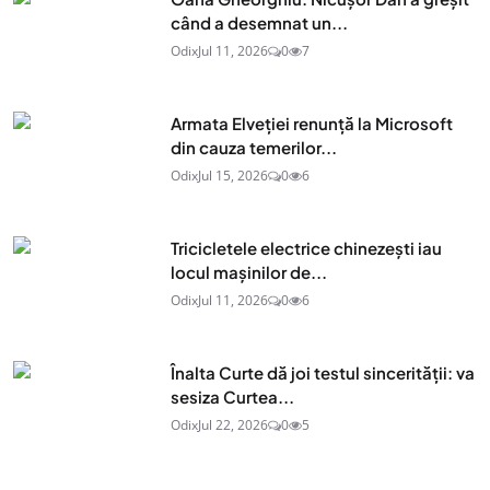
când a desemnat un...
Odix
Jul 11, 2026
0
7
Armata Elveției renunță la Microsoft
din cauza temerilor...
Odix
Jul 15, 2026
0
6
Tricicletele electrice chinezești iau
locul mașinilor de...
Odix
Jul 11, 2026
0
6
Înalta Curte dă joi testul sincerității: va
sesiza Curtea...
Odix
Jul 22, 2026
0
5