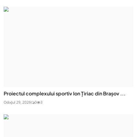
Proiectul complexului sportiv Ion Țiriac din Brașov ...
Odix
Jul 29, 2026
0
3