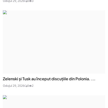
Odix
Jul 29, 2026
0
3
Zelenski și Tusk au început discuțiile din Polonia. ...
Odix
Jul 29, 2026
0
2