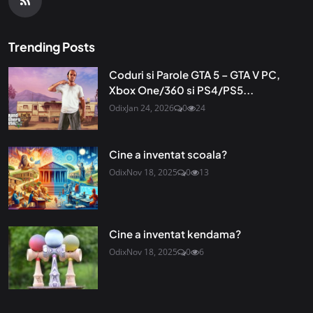
Trending Posts
Coduri si Parole GTA 5 – GTA V PC,
Xbox One/360 si PS4/PS5...
Odix
Jan 24, 2026
0
24
Cine a inventat scoala?
Odix
Nov 18, 2025
0
13
Cine a inventat kendama?
Odix
Nov 18, 2025
0
6