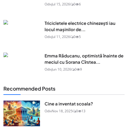
Odix
Jul 15, 2026
0
6
Tricicletele electrice chinezești iau
locul mașinilor de...
Odix
Jul 11, 2026
0
5
Emma Răducanu, optimistă înainte de
meciul cu Sorana Cîrstea...
Odix
Jun 10, 2026
0
9
Recommended Posts
Cine a inventat scoala?
Odix
Nov 18, 2025
0
13