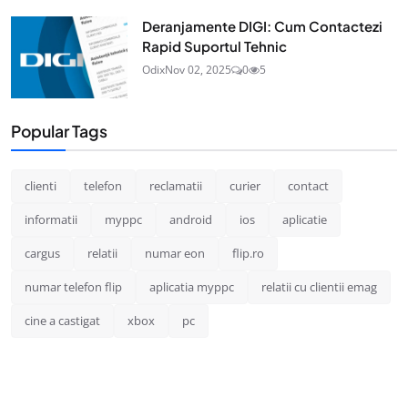
Deranjamente DIGI: Cum Contactezi
Rapid Suportul Tehnic
Odix
Nov 02, 2025
0
5
Popular Tags
clienti
telefon
reclamatii
curier
contact
informatii
myppc
android
ios
aplicatie
cargus
relatii
numar eon
flip.ro
numar telefon flip
aplicatia myppc
relatii cu clientii emag
cine a castigat
xbox
pc