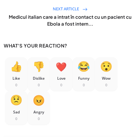
NEXT ARTICLE
Medicul italian care a intrat în contact cu un pacient cu
Ebola a fost intern...
WHAT'S YOUR REACTION?
Like
Dislike
Love
Funny
Wow
0
0
0
0
0
Sad
Angry
0
0