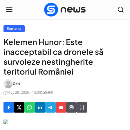
Romania
Kelemen Hunor: Este
inacceptabil ca dronele să
survoleze nestingherite
teritoriul României
Odix
May 29, 2026 - 13:00
0
0