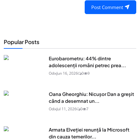
Post Comment
Popular Posts
Eurobarometru: 44% dintre
adolescenţii români petrec prea...
Odix
Jun 16, 2026
0
9
Oana Gheorghiu: Nicușor Dan a greșit
când a desemnat un...
Odix
Jul 11, 2026
0
7
Armata Elveției renunță la Microsoft
din cauza temerilor...