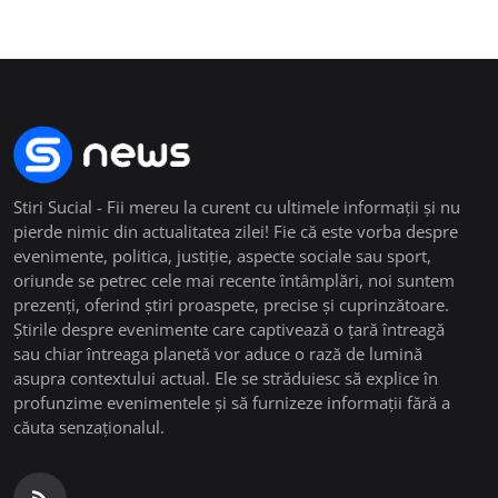
Stiri Sucial - Fii mereu la curent cu ultimele informații și nu
pierde nimic din actualitatea zilei! Fie că este vorba despre
evenimente, politica, justiție, aspecte sociale sau sport,
oriunde se petrec cele mai recente întâmplări, noi suntem
prezenți, oferind știri proaspete, precise și cuprinzătoare.
Știrile despre evenimente care captivează o țară întreagă
sau chiar întreaga planetă vor aduce o rază de lumină
asupra contextului actual. Ele se străduiesc să explice în
profunzime evenimentele și să furnizeze informații fără a
căuta senzaționalul.