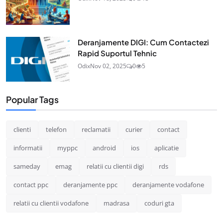
Deranjamente DIGI: Cum Contactezi
Rapid Suportul Tehnic
Odix
Nov 02, 2025
0
5
Popular Tags
clienti
telefon
reclamatii
curier
contact
informatii
myppc
android
ios
aplicatie
sameday
emag
relatii cu clientii digi
rds
contact ppc
deranjamente ppc
deranjamente vodafone
relatii cu clientii vodafone
madrasa
coduri gta