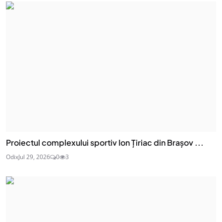
Proiectul complexului sportiv Ion Țiriac din Brașov ...
Odix
Jul 29, 2026
0
3