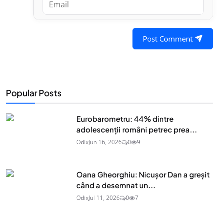
Post Comment
Popular Posts
Eurobarometru: 44% dintre
adolescenţii români petrec prea...
Odix
Jun 16, 2026
0
9
Oana Gheorghiu: Nicușor Dan a greșit
când a desemnat un...
Odix
Jul 11, 2026
0
7