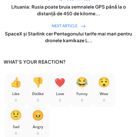
Lituania: Rusia poate bruia semnalele GPS până la o
distanță de 450 de kilome...
NEXT ARTICLE
SpaceX și Starlink cer Pentagonului tarife mai mari pentru
dronele kamikaze L...
WHAT'S YOUR REACTION?
Like
Dislike
Love
Funny
Wow
0
0
0
0
0
Sad
Angry
0
0