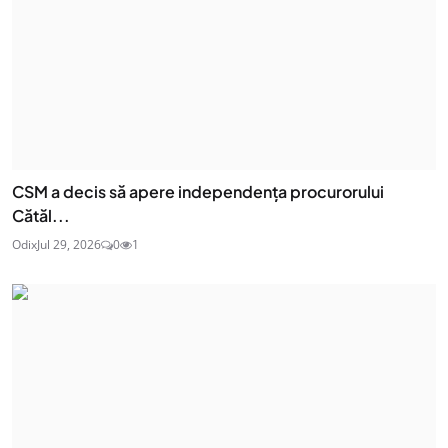
CSM a decis să apere independența procurorului
Cătăl...
Odix
Jul 29, 2026
0
1