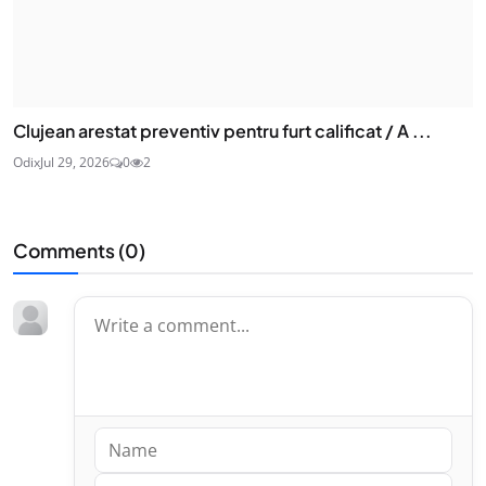
Clujean arestat preventiv pentru furt calificat / A ...
Odix
Jul 29, 2026
0
2
Comments (
0
)