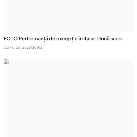
FOTO Performanță de excepție în Italia: Două surori ...
Odix
Jul 29, 2026
0
2