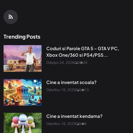
Trending Posts
Coduri si Parole GTA 5 – GTA V PC,
Xbox One/360 si PS4/PS5...
Odix
Jan 24, 2026
0
24
Cine a inventat scoala?
Odix
Nov 18, 2025
0
13
Cine a inventat kendama?
Odix
Nov 18, 2025
0
6