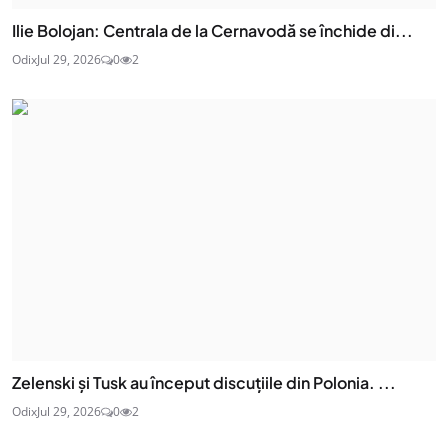
Ilie Bolojan: Centrala de la Cernavodă se închide di...
Odix
Jul 29, 2026
0
2
Zelenski și Tusk au început discuțiile din Polonia. ...
Odix
Jul 29, 2026
0
2