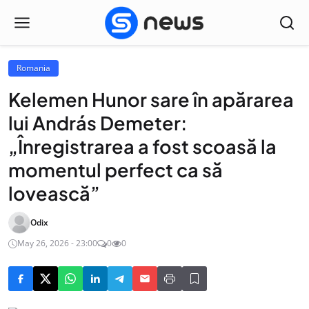
Romania
Kelemen Hunor sare în apărarea
lui András Demeter:
„Înregistrarea a fost scoasă la
momentul perfect ca să
lovească”
Odix
May 26, 2026 - 23:00
0
0