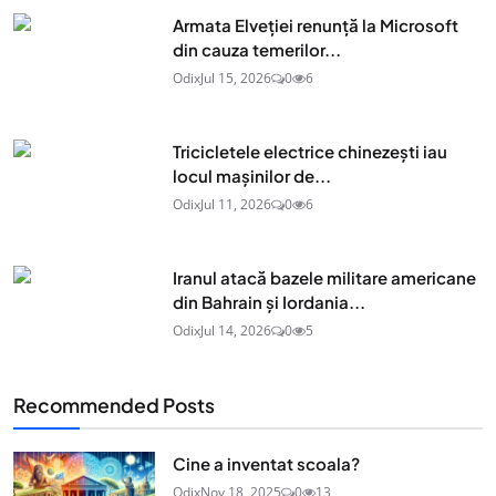
Armata Elveției renunță la Microsoft
din cauza temerilor...
Odix
Jul 15, 2026
0
6
Tricicletele electrice chinezești iau
locul mașinilor de...
Odix
Jul 11, 2026
0
6
Iranul atacă bazele militare americane
din Bahrain și Iordania...
Odix
Jul 14, 2026
0
5
Recommended Posts
Cine a inventat scoala?
Odix
Nov 18, 2025
0
13