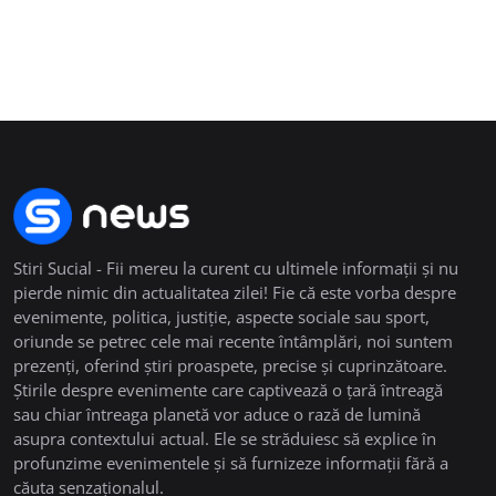
Stiri Sucial - Fii mereu la curent cu ultimele informații și nu
pierde nimic din actualitatea zilei! Fie că este vorba despre
evenimente, politica, justiție, aspecte sociale sau sport,
oriunde se petrec cele mai recente întâmplări, noi suntem
prezenți, oferind știri proaspete, precise și cuprinzătoare.
Știrile despre evenimente care captivează o țară întreagă
sau chiar întreaga planetă vor aduce o rază de lumină
asupra contextului actual. Ele se străduiesc să explice în
profunzime evenimentele și să furnizeze informații fără a
căuta senzaționalul.