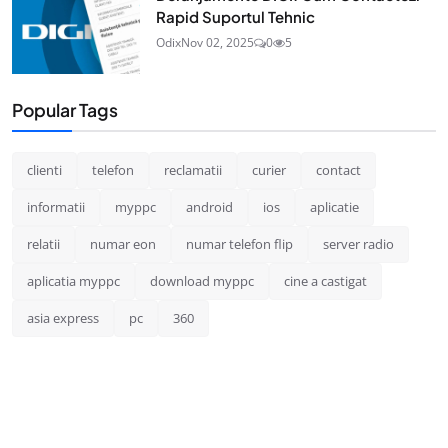
Rapid Suportul Tehnic
Odix
Nov 02, 2025
0
5
Popular Tags
clienti
telefon
reclamatii
curier
contact
informatii
myppc
android
ios
aplicatie
relatii
numar eon
numar telefon flip
server radio
aplicatia myppc
download myppc
cine a castigat
asia express
pc
360