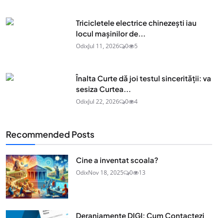
Tricicletele electrice chinezești iau
locul mașinilor de...
Odix
Jul 11, 2026
0
5
Înalta Curte dă joi testul sincerității: va
sesiza Curtea...
Odix
Jul 22, 2026
0
4
Recommended Posts
Cine a inventat scoala?
Odix
Nov 18, 2025
0
13
Deranjamente DIGI: Cum Contactezi