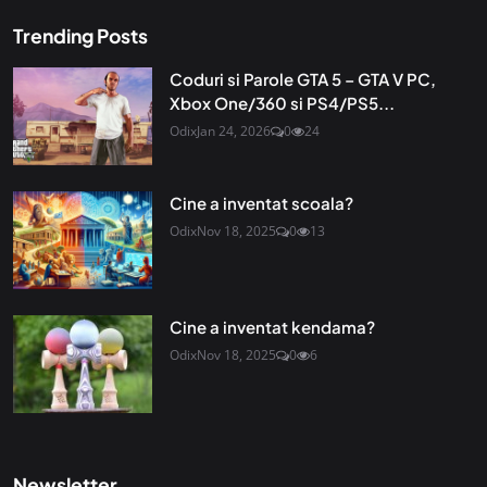
Trending Posts
Coduri si Parole GTA 5 – GTA V PC,
Xbox One/360 si PS4/PS5...
Odix
Jan 24, 2026
0
24
Cine a inventat scoala?
Odix
Nov 18, 2025
0
13
Cine a inventat kendama?
Odix
Nov 18, 2025
0
6
Newsletter