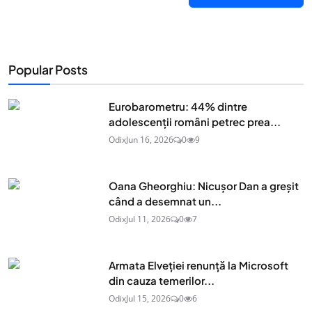
Popular Posts
Eurobarometru: 44% dintre
adolescenţii români petrec prea...
Odix
Jun 16, 2026
0
9
Oana Gheorghiu: Nicușor Dan a greșit
când a desemnat un...
Odix
Jul 11, 2026
0
7
Armata Elveției renunță la Microsoft
din cauza temerilor...
Odix
Jul 15, 2026
0
6