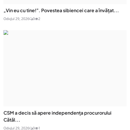
„Vin eu cu tine!”. Povestea sibiencei care a învățat...
Odix
Jul 29, 2026
0
2
CSM a decis să apere independența procurorului
Cătăl...
Odix
Jul 29, 2026
0
1