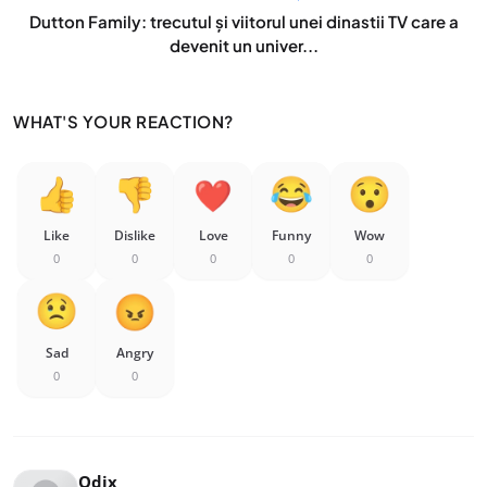
Dutton Family: trecutul și viitorul unei dinastii TV care a
devenit un univer...
WHAT'S YOUR REACTION?
Like
Dislike
Love
Funny
Wow
0
0
0
0
0
Sad
Angry
0
0
Odix