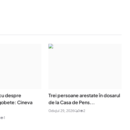
cu despre
Trei persoane arestate în dosarul
gobete: Cineva
de la Casa de Pens...
Odix
Jul 29, 2026
0
2
1