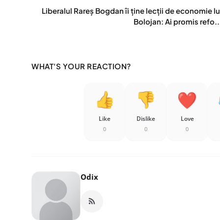
Liberalul Rareș Bogdan îi ține lecții de economie lu
Bolojan: Ai promis refo..
WHAT'S YOUR REACTION?
Like
Dislike
Love
0
0
0
Odix