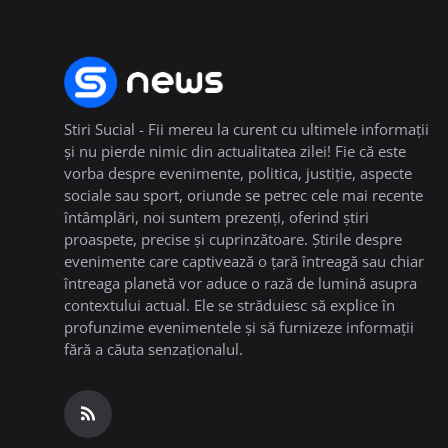
Stiri Sucial - Fii mereu la curent cu ultimele informații
și nu pierde nimic din actualitatea zilei! Fie că este
vorba despre evenimente, politica, justiție, aspecte
sociale sau sport, oriunde se petrec cele mai recente
întâmplări, noi suntem prezenți, oferind știri
proaspete, precise și cuprinzătoare. Știrile despre
evenimente care captivează o țară întreagă sau chiar
întreaga planetă vor aduce o rază de lumină asupra
contextului actual. Ele se străduiesc să explice în
profunzime evenimentele și să furnizeze informații
fără a căuta senzaționalul.