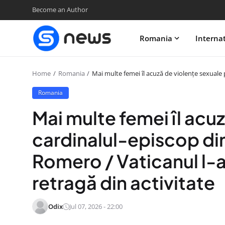
Become an Author
Romania
Interna
Home
Romania
Mai multe femei îl acuză de violenţe sexuale 
Romania
Mai multe femei îl acu
cardinalul-episcop di
Romero / Vaticanul l-a
retragă din activitate
Odix
Jul 07, 2026 - 22:00