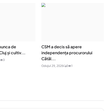
 munca de
CSM a decis să apere
luj și cultiv...
independența procurorului
Cătăl...
3
Odix
Jul 29, 2026
0
1