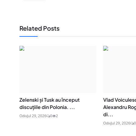
Related Posts
Zelenski și Tusk au început
Vlad Voicules
discuțiile din Polonia. ...
Alexandru Ro
di...
Odix
Jul 29, 2026
0
2
Odix
Jul 29, 2026
0