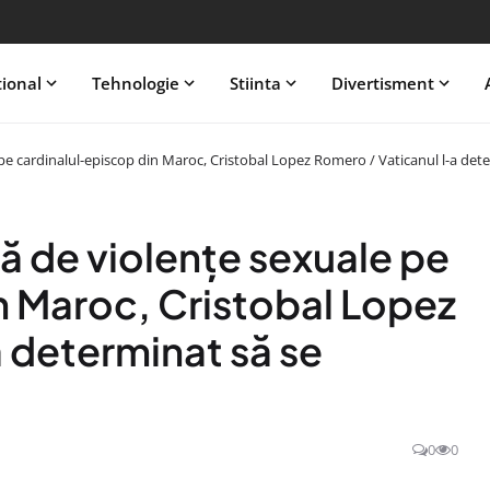
tional
Tehnologie
Stiinta
Divertisment
pe cardinalul-episcop din Maroc, Cristobal Lopez Romero / Vaticanul l-a deter
ză de violenţe sexuale pe
n Maroc, Cristobal Lopez
 determinat să se
0
0