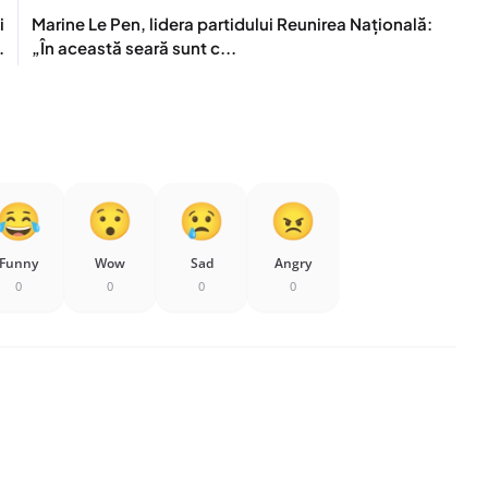
i
Marine Le Pen, lidera partidului Reunirea Națională:
.
„În această seară sunt c...
Funny
Wow
Sad
Angry
0
0
0
0