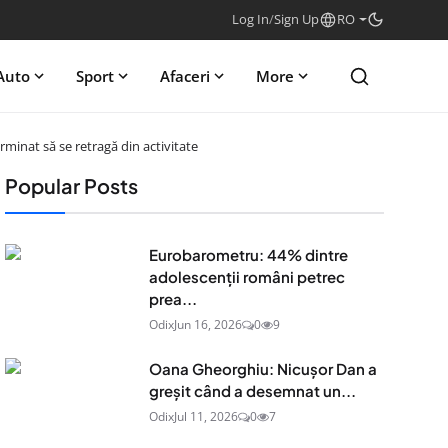
Log In
/
Sign Up
RO
Auto
Sport
Afaceri
More
minat să se retragă din activitate
Popular Posts
Eurobarometru: 44% dintre
adolescenţii români petrec
prea...
Odix
Jun 16, 2026
0
9
Oana Gheorghiu: Nicușor Dan a
greșit când a desemnat un...
Odix
Jul 11, 2026
0
7