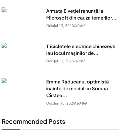
Armata Elveției renunță la
Microsoft din cauza temerilor...
Odix
Jul 15, 2026
0
6
Tricicletele electrice chinezești
iau locul mașinilor de...
Odix
Jul 11, 2026
0
5
Emma Răducanu, optimistă
înainte de meciul cu Sorana
Cîrstea...
Odix
Jun 10, 2026
0
9
Recommended Posts