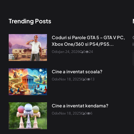
Trending Posts
Coduri si Parole GTA 5 – GTA V PC,
Xbox One/360 si PS4/PS5...
Odix
Jan 24, 2026
0
24
Cine a inventat scoala?
Odix
Nov 18, 2025
0
13
Cine a inventat kendama?
Odix
Nov 18, 2025
0
6