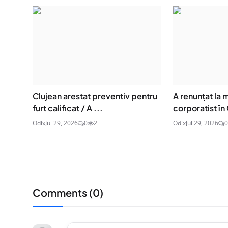
Clujean arestat preventiv pentru
A renunțat la
furt calificat / A ...
corporatist în C
Odix
Jul 29, 2026
0
2
Odix
Jul 29, 2026
0
Comments (
0
)