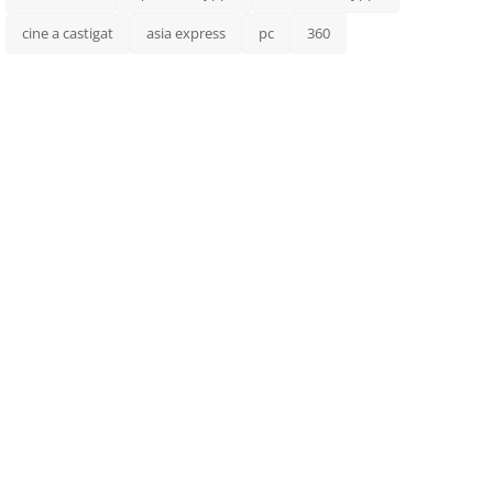
cine a castigat
asia express
pc
360