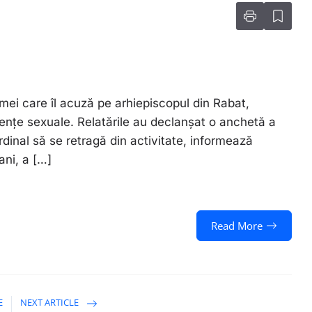
emei care îl acuză pe arhiepiscopul din Rabat,
enţe sexuale. Relatările au declanşat o anchetă a
rdinal să se retragă din activitate, informează
ani, a […]
Read More
E
NEXT ARTICLE