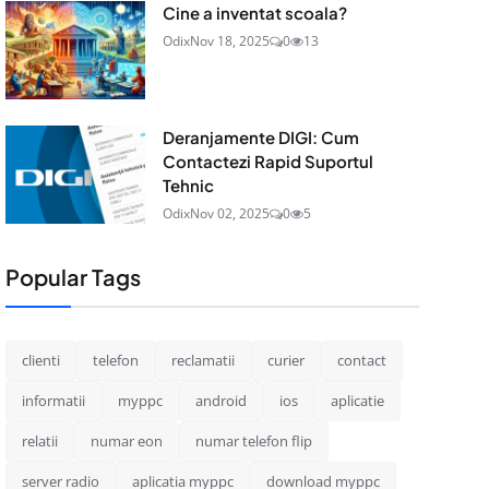
Cine a inventat scoala?
Odix
Nov 18, 2025
0
13
Deranjamente DIGI: Cum
Contactezi Rapid Suportul
Tehnic
Odix
Nov 02, 2025
0
5
Popular Tags
clienti
telefon
reclamatii
curier
contact
informatii
myppc
android
ios
aplicatie
relatii
numar eon
numar telefon flip
server radio
aplicatia myppc
download myppc