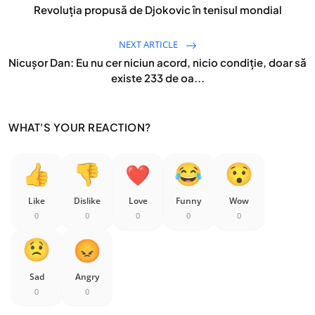
Revoluția propusă de Djokovic în tenisul mondial
NEXT ARTICLE
Nicușor Dan: Eu nu cer niciun acord, nicio condiție, doar să
existe 233 de oa...
WHAT'S YOUR REACTION?
Like
Dislike
Love
Funny
Wow
0
0
0
0
0
Sad
Angry
0
0