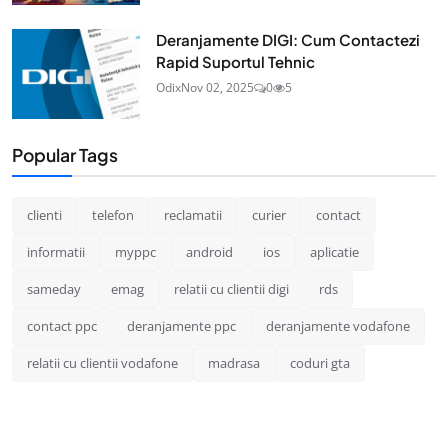
Deranjamente DIGI: Cum Contactezi
Rapid Suportul Tehnic
Odix
Nov 02, 2025
0
5
Popular Tags
clienti
telefon
reclamatii
curier
contact
informatii
myppc
android
ios
aplicatie
sameday
emag
relatii cu clientii digi
rds
contact ppc
deranjamente ppc
deranjamente vodafone
relatii cu clientii vodafone
madrasa
coduri gta