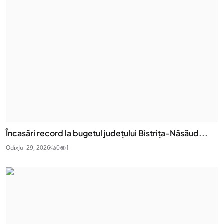
Încasări record la bugetul județului Bistrița-Năsăud...
Odix
Jul 29, 2026
0
1