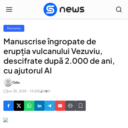
Romania
Manuscrise îngropate de
erupția vulcanului Vezuviu,
descifrate după 2.000 de ani,
cu ajutorul AI
Odix
Jun 30, 2026 - 16:00
0
0