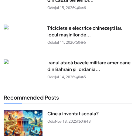
Odix
Jul 15, 2026
0
6
Tricicletele electrice chinezești iau
locul mașinilor de...
Odix
Jul 11, 2026
0
6
Iranul atacă bazele militare americane
din Bahrain și Iordania...
Odix
Jul 14, 2026
0
5
Recommended Posts
Cine a inventat scoala?
Odix
Nov 18, 2025
0
13