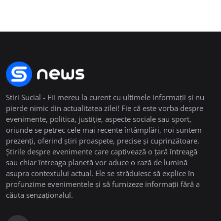
Stiri Sucial - Fii mereu la curent cu ultimele informații și nu
pierde nimic din actualitatea zilei! Fie că este vorba despre
evenimente, politica, justiție, aspecte sociale sau sport,
oriunde se petrec cele mai recente întâmplări, noi suntem
prezenți, oferind știri proaspete, precise și cuprinzătoare.
Știrile despre evenimente care captivează o țară întreagă
sau chiar întreaga planetă vor aduce o rază de lumină
asupra contextului actual. Ele se străduiesc să explice în
profunzime evenimentele și să furnizeze informații fără a
căuta senzaționalul.