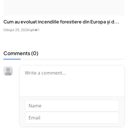
Cum au evoluat incendiile forestiere din Europa și d...
Odix
Jul 29, 2026
0
1
Comments (
0
)