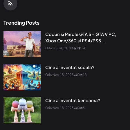
Trending Posts
Coduri si Parole GTA 5 – GTA V PC,
Xbox One/360 si PS4/PS5...
Odix
Jan 24, 2026
0
24
Cine a inventat scoala?
Odix
Nov 18, 2025
0
13
Cine a inventat kendama?
Odix
Nov 18, 2025
0
6