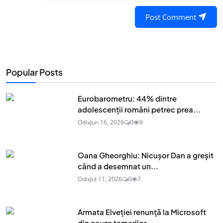
Post Comment
Popular Posts
Eurobarometru: 44% dintre
adolescenţii români petrec prea...
Odix
Jun 16, 2026
0
9
Oana Gheorghiu: Nicușor Dan a greșit
când a desemnat un...
Odix
Jul 11, 2026
0
7
Armata Elveției renunță la Microsoft
din cauza temerilor...