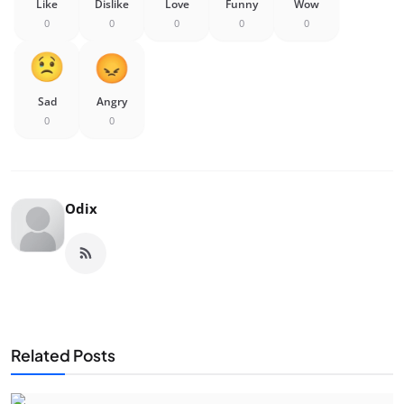
Like
Dislike
Love
Funny
Wow
0
0
0
0
0
Sad
Angry
0
0
Odix
Related Posts