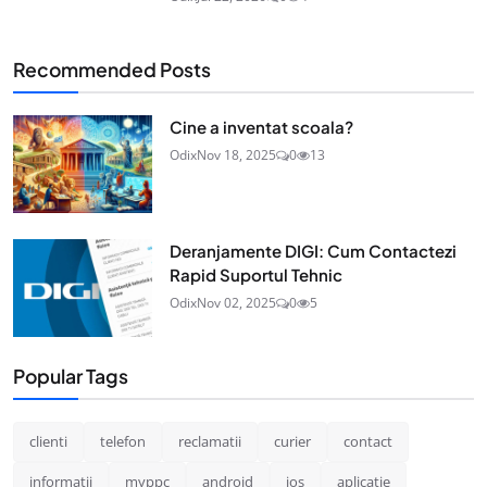
Recommended Posts
Cine a inventat scoala?
Odix
Nov 18, 2025
0
13
Deranjamente DIGI: Cum Contactezi
Rapid Suportul Tehnic
Odix
Nov 02, 2025
0
5
Popular Tags
clienti
telefon
reclamatii
curier
contact
informatii
myppc
android
ios
aplicatie