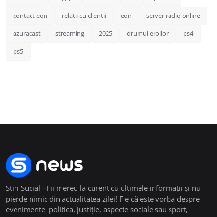
contact eon
relatii cu clientii
eon
server radio online
azuracast
streaming
2025
drumul eroilor
ps4
ps5
Stiri Sucial - Fii mereu la curent cu ultimele informații și nu
pierde nimic din actualitatea zilei! Fie că este vorba despre
evenimente, politica, justiție, aspecte sociale sau sport,