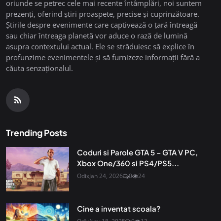
oriunde se petrec cele mai recente întâmplări, noi suntem
prezenți, oferind știri proaspete, precise și cuprinzătoare.
Știrile despre evenimente care captivează o țară întreagă
sau chiar întreaga planetă vor aduce o rază de lumină
asupra contextului actual. Ele se străduiesc să explice în
profunzime evenimentele și să furnizeze informații fără a
căuta senzaționalul.
Trending Posts
Coduri si Parole GTA 5 – GTA V PC,
Xbox One/360 si PS4/PS5...
Odix
Jan 24, 2026
0
24
Cine a inventat scoala?