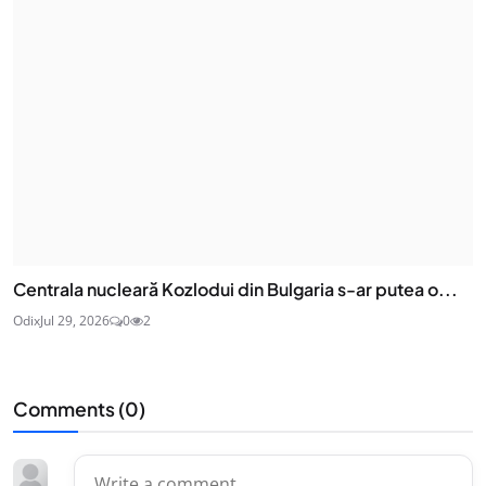
Centrala nucleară Kozlodui din Bulgaria s-ar putea o...
Odix
Jul 29, 2026
0
2
Comments (
0
)