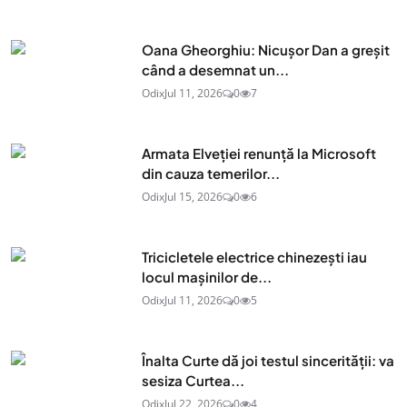
Oana Gheorghiu: Nicușor Dan a greșit
când a desemnat un...
Odix
Jul 11, 2026
0
7
Armata Elveției renunță la Microsoft
din cauza temerilor...
Odix
Jul 15, 2026
0
6
Tricicletele electrice chinezești iau
locul mașinilor de...
Odix
Jul 11, 2026
0
5
Înalta Curte dă joi testul sincerității: va
sesiza Curtea...
Odix
Jul 22, 2026
0
4