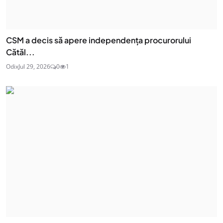
CSM a decis să apere independența procurorului
Cătăl...
Odix
Jul 29, 2026
0
1