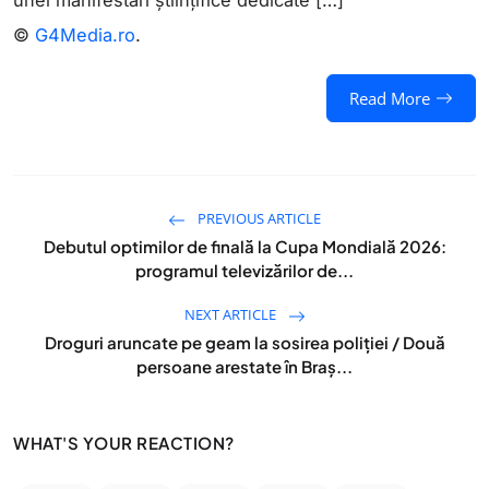
unei manifestări ştiinţifice dedicate […]
©
G4Media.ro
.
Read More
PREVIOUS ARTICLE
Debutul optimilor de finală la Cupa Mondială 2026:
programul televizărilor de...
NEXT ARTICLE
Droguri aruncate pe geam la sosirea poliției / Două
persoane arestate în Braș...
WHAT'S YOUR REACTION?