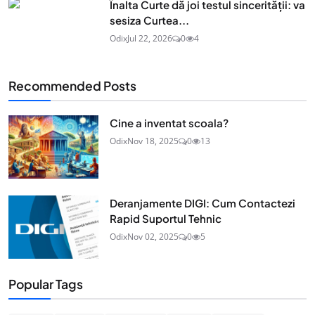
Înalta Curte dă joi testul sincerității: va
sesiza Curtea...
Odix
Jul 22, 2026
0
4
Recommended Posts
Cine a inventat scoala?
Odix
Nov 18, 2025
0
13
Deranjamente DIGI: Cum Contactezi
Rapid Suportul Tehnic
Odix
Nov 02, 2025
0
5
Popular Tags