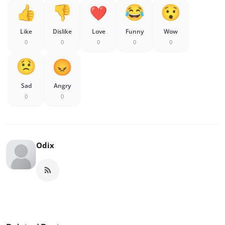
Like
Dislike
Love
Funny
Wow
0
0
0
0
0
Sad
Angry
0
0
Odix