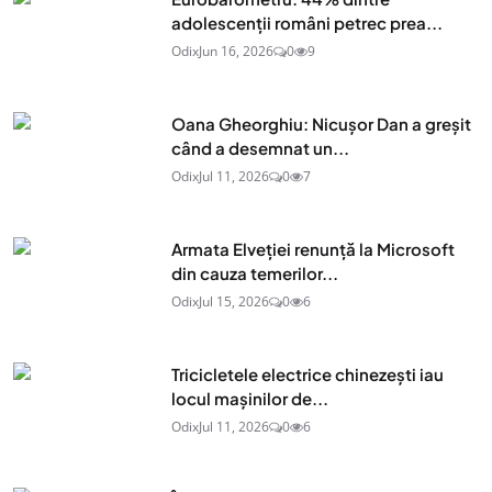
adolescenţii români petrec prea...
Odix
Jun 16, 2026
0
9
Oana Gheorghiu: Nicușor Dan a greșit
când a desemnat un...
Odix
Jul 11, 2026
0
7
Armata Elveției renunță la Microsoft
din cauza temerilor...
Odix
Jul 15, 2026
0
6
Tricicletele electrice chinezești iau
locul mașinilor de...
Odix
Jul 11, 2026
0
6