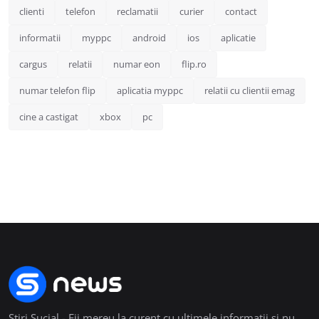
clienti
telefon
reclamatii
curier
contact
informatii
myppc
android
ios
aplicatie
cargus
relatii
numar eon
flip.ro
numar telefon flip
aplicatia myppc
relatii cu clientii emag
cine a castigat
xbox
pc
Stiri Sucial - Fii mereu la curent cu ultimele informații și nu