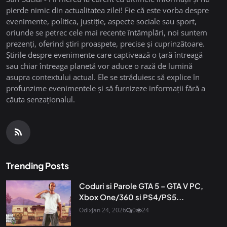
pierde nimic din actualitatea zilei! Fie că este vorba despre
evenimente, politica, justiție, aspecte sociale sau sport,
oriunde se petrec cele mai recente întâmplări, noi suntem
prezenți, oferind știri proaspete, precise și cuprinzătoare.
Știrile despre evenimente care captivează o țară întreagă
sau chiar întreaga planetă vor aduce o rază de lumină
asupra contextului actual. Ele se străduiesc să explice în
profunzime evenimentele și să furnizeze informații fără a
căuta senzaționalul.
Trending Posts
Coduri si Parole GTA 5 – GTA V PC,
Xbox One/360 si PS4/PS5...
Odix
Jan 24, 2026
0
24