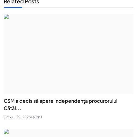
Related Posts
CSM a decis să apere independența procurorului
Cătăl...
Odix
Jul 29, 2026
0
1