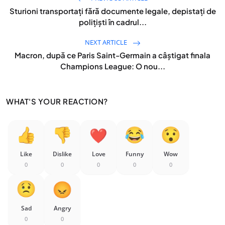
Sturioni transportați fără documente legale, depistați de
polițiști în cadrul...
NEXT ARTICLE
Macron, după ce Paris Saint-Germain a câștigat finala
Champions League: O nou...
WHAT'S YOUR REACTION?
Like
Dislike
Love
Funny
Wow
0
0
0
0
0
Sad
Angry
0
0