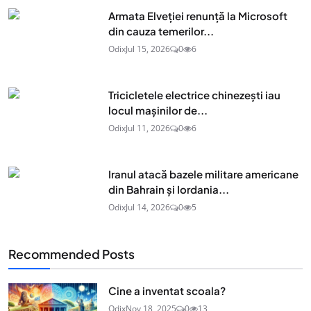
Armata Elveției renunță la Microsoft
din cauza temerilor...
Odix
Jul 15, 2026
0
6
Tricicletele electrice chinezești iau
locul mașinilor de...
Odix
Jul 11, 2026
0
6
Iranul atacă bazele militare americane
din Bahrain și Iordania...
Odix
Jul 14, 2026
0
5
Recommended Posts
Cine a inventat scoala?
Odix
Nov 18, 2025
0
13