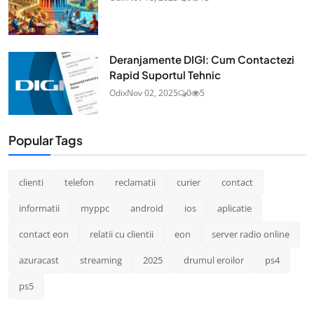
Deranjamente DIGI: Cum Contactezi
Rapid Suportul Tehnic
Odix
Nov 02, 2025
0
5
Popular Tags
clienti
telefon
reclamatii
curier
contact
informatii
myppc
android
ios
aplicatie
contact eon
relatii cu clientii
eon
server radio online
azuracast
streaming
2025
drumul eroilor
ps4
ps5