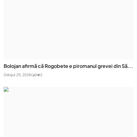
Bolojan afirmă că Rogobete e piromanul grevei din Să...
Odix
Jul 29, 2026
0
2