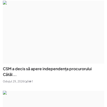
CSM a decis să apere independența procurorului
Cătăl...
Odix
Jul 29, 2026
0
1