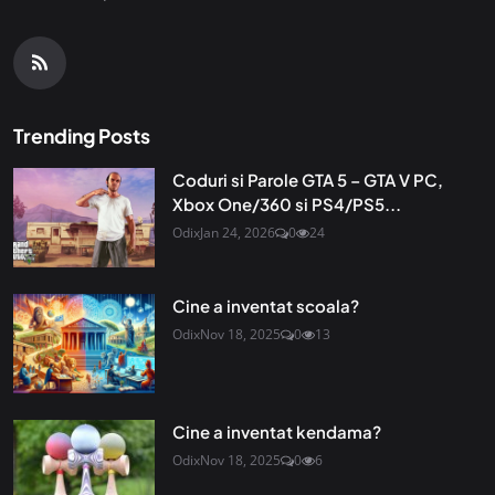
Trending Posts
Coduri si Parole GTA 5 – GTA V PC,
Xbox One/360 si PS4/PS5...
Odix
Jan 24, 2026
0
24
Cine a inventat scoala?
Odix
Nov 18, 2025
0
13
Cine a inventat kendama?
Odix
Nov 18, 2025
0
6