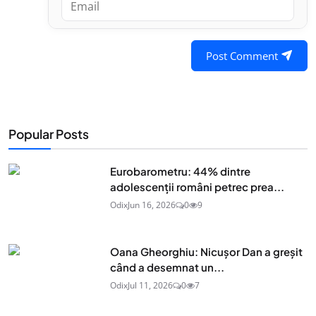
Post Comment
Popular Posts
Eurobarometru: 44% dintre
adolescenţii români petrec prea...
Odix
Jun 16, 2026
0
9
Oana Gheorghiu: Nicușor Dan a greșit
când a desemnat un...
Odix
Jul 11, 2026
0
7