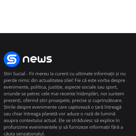
Stiri Sucial - Fii mereu la curent cu ultimele informații și nu
pierde nimic din actualitatea zilei! Fie că este vorba despre
evenimente, politica, justiție, aspecte sociale sau sport,
oriunde se petrec cele mai recente întâmplări, noi suntem
prezenți, oferind știri proaspete, precise și cuprinzătoare.
Știrile despre evenimente care captivează o țară întreagă
sau chiar întreaga planetă vor aduce o rază de lumină
asupra contextului actual. Ele se străduiesc să explice în
profunzime evenimentele și să furnizeze informații fără a
căuta senzaționalul.