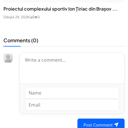
Proiectul complexului sportiv Ion Țiriac din Brașov ...
Odix
Jul 29, 2026
0
3
Comments (
0
)
Post Comment