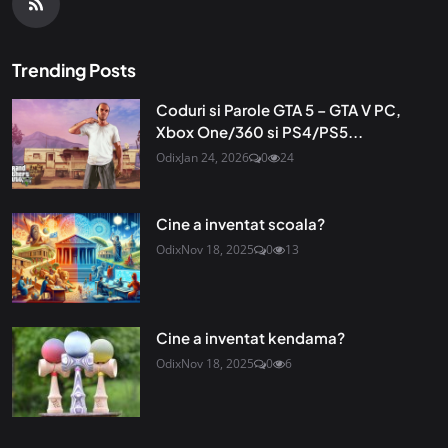
Trending Posts
Coduri si Parole GTA 5 – GTA V PC,
Xbox One/360 si PS4/PS5...
Odix
Jan 24, 2026
0
24
Cine a inventat scoala?
Odix
Nov 18, 2025
0
13
Cine a inventat kendama?
Odix
Nov 18, 2025
0
6