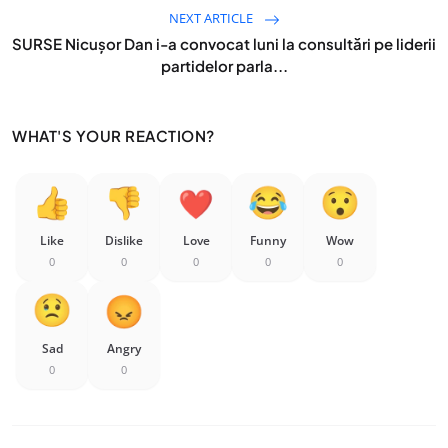
NEXT ARTICLE
SURSE Nicușor Dan i-a convocat luni la consultări pe liderii
partidelor parla...
WHAT'S YOUR REACTION?
Like
Dislike
Love
Funny
Wow
0
0
0
0
0
Sad
Angry
0
0