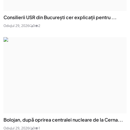
Consilierii USR din București cer explicații pentru ...
Odix
Jul 29, 2026
0
2
Bolojan, după oprirea centralei nucleare de la Cerna...
Odix
Jul 29, 2026
0
1