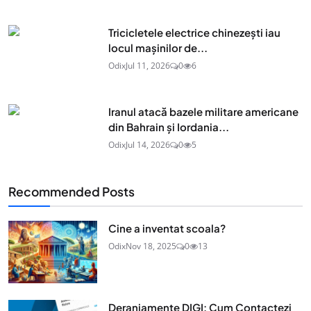
Tricicletele electrice chinezești iau
locul mașinilor de...
Odix
Jul 11, 2026
0
6
Iranul atacă bazele militare americane
din Bahrain și Iordania...
Odix
Jul 14, 2026
0
5
Recommended Posts
Cine a inventat scoala?
Odix
Nov 18, 2025
0
13
Deranjamente DIGI: Cum Contactezi