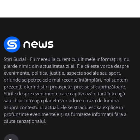
Stiri Sucial - Fii mereu la curent cu ultimele informații și nu
pierde nimic din actualitatea zilei! Fie că este vorba despre
evenimente, politica, justiție, aspecte sociale sau sport,
oriunde se petrec cele mai recente întâmplări, noi suntem
prezenți, oferind știri proaspete, precise și cuprinzătoare.
Știrile despre evenimente care captivează o țară întreagă
sau chiar întreaga planetă vor aduce o rază de lumină
asupra contextului actual. Ele se străduiesc să explice în
profunzime evenimentele și să furnizeze informații fără a
căuta senzaționalul.