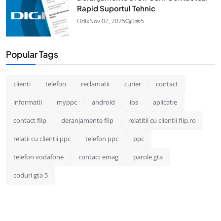
Rapid Suportul Tehnic
Odix
Nov 02, 2025
0
5
Popular Tags
clienti
telefon
reclamatii
curier
contact
informatii
myppc
android
ios
aplicatie
contact flip
deranjamente flip
relatitii cu clientii flip.ro
relatii cu clientii ppc
telefon ppc
ppc
telefon vodafone
contact emag
parole gta
coduri gta 5