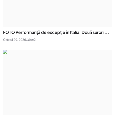
FOTO Performanță de excepție în Italia: Două surori ...
Odix
Jul 29, 2026
0
2