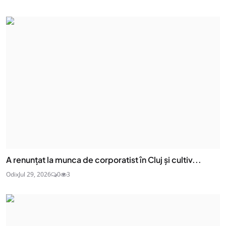
A renunțat la munca de corporatist în Cluj și cultiv...
Odix
Jul 29, 2026
0
3