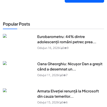
Popular Posts
Eurobarometru: 44% dintre
adolescenţii români petrec prea...
Odix
Jun 16, 2026
0
9
Oana Gheorghiu: Nicușor Dan a greșit
când a desemnat un...
Odix
Jul 11, 2026
0
7
Armata Elveției renunță la Microsoft
din cauza temerilor...
Odix
Jul 15, 2026
0
6