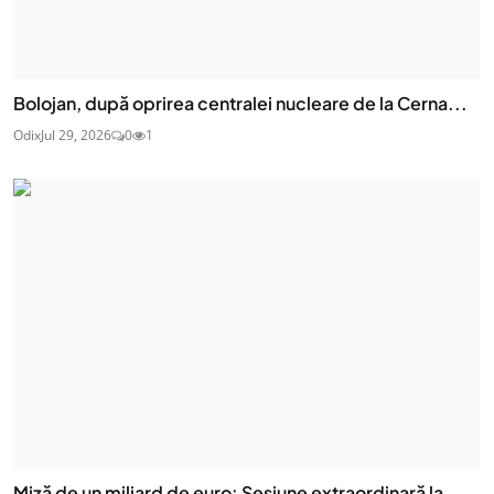
Bolojan, după oprirea centralei nucleare de la Cerna...
Odix
Jul 29, 2026
0
1
Miză de un miliard de euro: Sesiune extraordinară la...