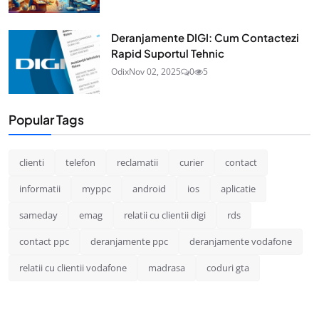
Deranjamente DIGI: Cum Contactezi
Rapid Suportul Tehnic
Odix
Nov 02, 2025
0
5
Popular Tags
clienti
telefon
reclamatii
curier
contact
informatii
myppc
android
ios
aplicatie
sameday
emag
relatii cu clientii digi
rds
contact ppc
deranjamente ppc
deranjamente vodafone
relatii cu clientii vodafone
madrasa
coduri gta