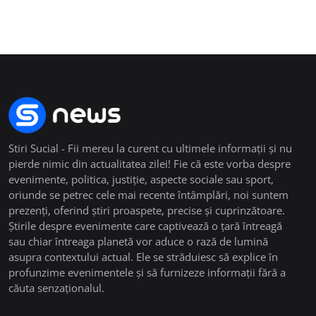
Stiri Sucial - Fii mereu la curent cu ultimele informații și nu
pierde nimic din actualitatea zilei! Fie că este vorba despre
evenimente, politica, justiție, aspecte sociale sau sport,
oriunde se petrec cele mai recente întâmplări, noi suntem
prezenți, oferind știri proaspete, precise și cuprinzătoare.
Știrile despre evenimente care captivează o țară întreagă
sau chiar întreaga planetă vor aduce o rază de lumină
asupra contextului actual. Ele se străduiesc să explice în
profunzime evenimentele și să furnizeze informații fără a
căuta senzaționalul.