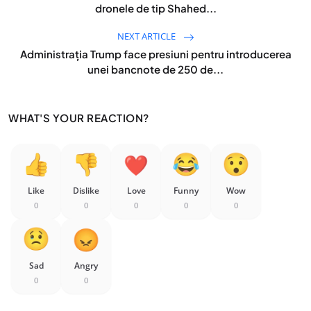
dronele de tip Shahed...
NEXT ARTICLE
Administrația Trump face presiuni pentru introducerea
unei bancnote de 250 de...
WHAT'S YOUR REACTION?
Like
Dislike
Love
Funny
Wow
0
0
0
0
0
Sad
Angry
0
0