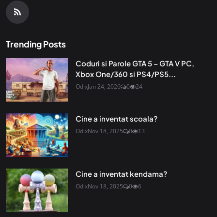
Trending Posts
Coduri si Parole GTA 5 – GTA V PC,
Xbox One/360 si PS4/PS5...
Odix
Jan 24, 2026
0
24
Cine a inventat scoala?
Odix
Nov 18, 2025
0
13
Cine a inventat kendama?
Odix
Nov 18, 2025
0
6