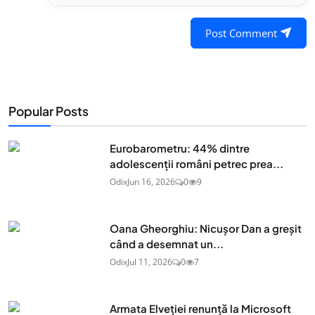
Post Comment
Popular Posts
Eurobarometru: 44% dintre
adolescenţii români petrec prea...
Odix
Jun 16, 2026
0
9
Oana Gheorghiu: Nicușor Dan a greșit
când a desemnat un...
Odix
Jul 11, 2026
0
7
Armata Elveției renunță la Microsoft