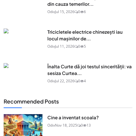
din cauza temerilor...
Odix
Jul 15, 2026
0
6
Tricicletele electrice chinezești iau
locul mașinilor de...
Odix
Jul 11, 2026
0
5
Înalta Curte dă joi testul sincerității: va
sesiza Curtea...
Odix
Jul 22, 2026
0
4
Recommended Posts
Cine a inventat scoala?
Odix
Nov 18, 2025
0
13