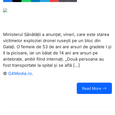
Ministerul Sănătății a anunțat, vineri, care este starea
victimelor exploziei dronei rusești pe un bloc din
Galați. O femeie de 53 de ani are arsuri de gradele I și
II la picioare, iar un băiat de 14 ani are arsuri pe
antebrațe, ambii fiind internați. „​Două persoane au
fost transportate la spital și se află […]
©
G4Media.ro
.
Read More