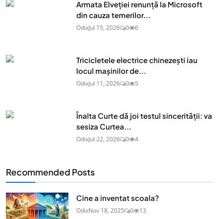
Armata Elveției renunță la Microsoft
din cauza temerilor...
Odix
Jul 15, 2026
0
6
Tricicletele electrice chinezești iau
locul mașinilor de...
Odix
Jul 11, 2026
0
5
Înalta Curte dă joi testul sincerității: va
sesiza Curtea...
Odix
Jul 22, 2026
0
4
Recommended Posts
Cine a inventat scoala?
Odix
Nov 18, 2025
0
13