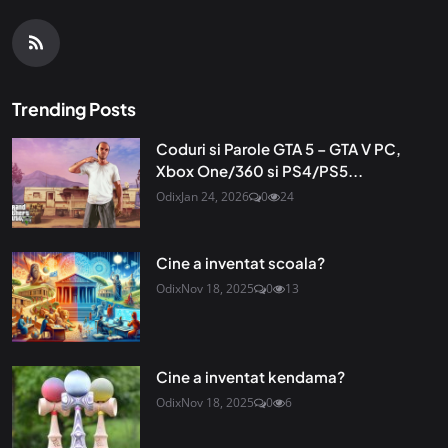
Trending Posts
Coduri si Parole GTA 5 – GTA V PC,
Xbox One/360 si PS4/PS5...
Odix
Jan 24, 2026
0
24
Cine a inventat scoala?
Odix
Nov 18, 2025
0
13
Cine a inventat kendama?
Odix
Nov 18, 2025
0
6