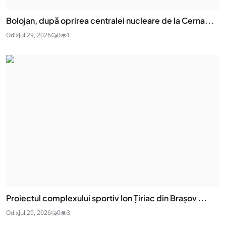
Bolojan, după oprirea centralei nucleare de la Cerna...
Odix
Jul 29, 2026
0
1
Proiectul complexului sportiv Ion Țiriac din Brașov ...
Odix
Jul 29, 2026
0
3