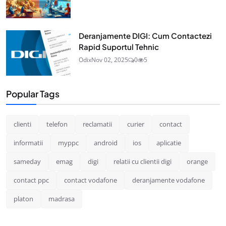
Deranjamente DIGI: Cum Contactezi
Rapid Suportul Tehnic
Odix
Nov 02, 2025
0
5
Popular Tags
clienti
telefon
reclamatii
curier
contact
informatii
myppc
android
ios
aplicatie
sameday
emag
digi
relatii cu clientii digi
orange
contact ppc
contact vodafone
deranjamente vodafone
platon
madrasa