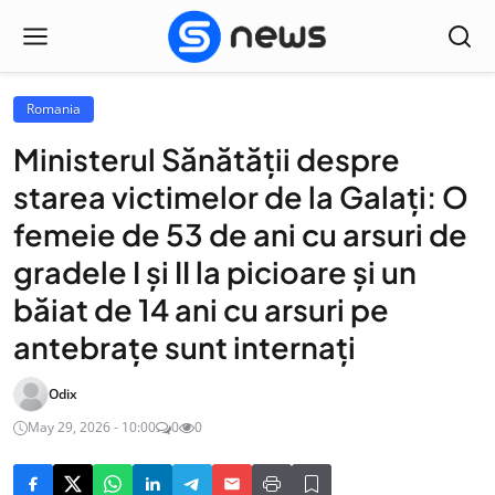
Romania
Ministerul Sănătății despre
starea victimelor de la Galați: O
femeie de 53 de ani cu arsuri de
gradele I și II la picioare și un
băiat de 14 ani cu arsuri pe
antebrațe sunt internați
Odix
May 29, 2026 - 10:00
0
0