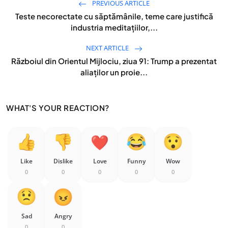
PREVIOUS ARTICLE
Teste necorectate cu săptămânile, teme care justifică
industria meditațiilor,...
NEXT ARTICLE
Războiul din Orientul Mijlociu, ziua 91: Trump a prezentat
aliaților un proie...
WHAT'S YOUR REACTION?
Like
Dislike
Love
Funny
Wow
0
0
0
0
0
Sad
Angry
0
0