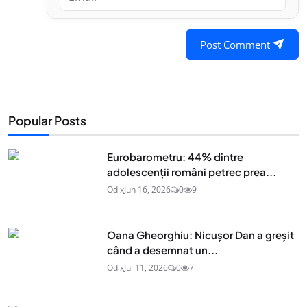
Post Comment
Popular Posts
Eurobarometru: 44% dintre
adolescenţii români petrec prea...
Odix
Jun 16, 2026
0
9
Oana Gheorghiu: Nicușor Dan a greșit
când a desemnat un...
Odix
Jul 11, 2026
0
7