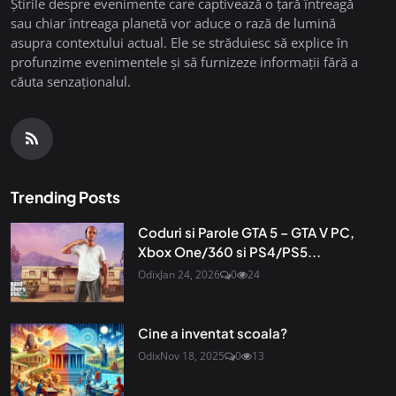
Știrile despre evenimente care captivează o țară întreagă
sau chiar întreaga planetă vor aduce o rază de lumină
asupra contextului actual. Ele se străduiesc să explice în
profunzime evenimentele și să furnizeze informații fără a
căuta senzaționalul.
Trending Posts
Coduri si Parole GTA 5 – GTA V PC,
Xbox One/360 si PS4/PS5...
Odix
Jan 24, 2026
0
24
Cine a inventat scoala?
Odix
Nov 18, 2025
0
13