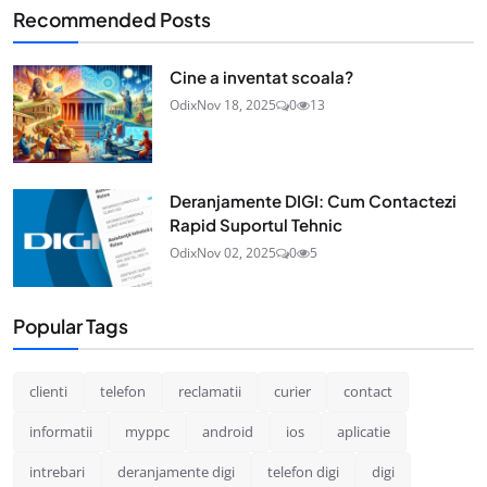
Recommended Posts
Cine a inventat scoala?
Odix
Nov 18, 2025
0
13
Deranjamente DIGI: Cum Contactezi
Rapid Suportul Tehnic
Odix
Nov 02, 2025
0
5
Popular Tags
clienti
telefon
reclamatii
curier
contact
informatii
myppc
android
ios
aplicatie
intrebari
deranjamente digi
telefon digi
digi