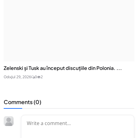
Zelenski și Tusk au început discuțiile din Polonia. ...
Odix
Jul 29, 2026
0
2
Comments (
0
)