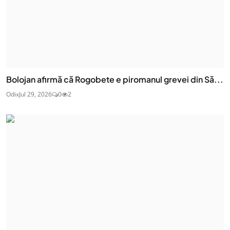
Bolojan afirmă că Rogobete e piromanul grevei din Să...
Odix
Jul 29, 2026
0
2