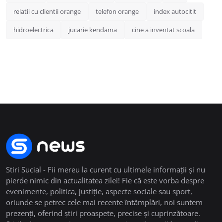
relatii cu clientii orange
telefon orange
index autocitit
hidroelectrica
jucarie kendama
cine a inventat scoala
Stiri Sucial - Fii mereu la curent cu ultimele informații și nu
pierde nimic din actualitatea zilei! Fie că este vorba despre
evenimente, politica, justiție, aspecte sociale sau sport,
oriunde se petrec cele mai recente întâmplări, noi suntem
prezenți, oferind știri proaspete, precise și cuprinzătoare.