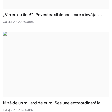
„Vin eu cu tine!”. Povestea sibiencei care a învățat...
Odix
Jul 29, 2026
0
2
Miză de un miliard de euro: Sesiune extraordinară la...
Odix
Jul 29, 2026
0
1