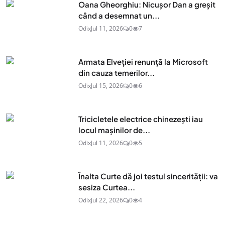
Oana Gheorghiu: Nicușor Dan a greșit
când a desemnat un...
Odix
Jul 11, 2026
0
7
Armata Elveției renunță la Microsoft
din cauza temerilor...
Odix
Jul 15, 2026
0
6
Tricicletele electrice chinezești iau
locul mașinilor de...
Odix
Jul 11, 2026
0
5
Înalta Curte dă joi testul sincerității: va
sesiza Curtea...
Odix
Jul 22, 2026
0
4