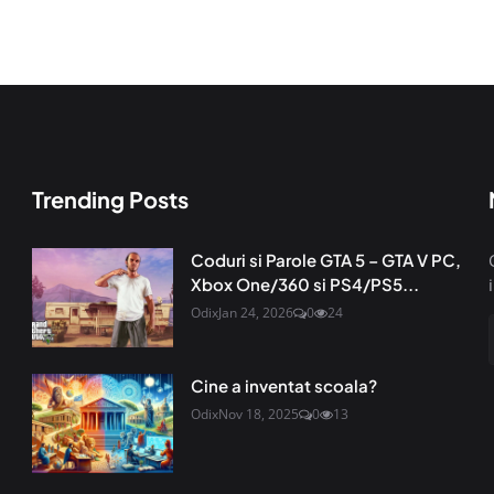
Trending Posts
Coduri si Parole GTA 5 – GTA V PC,
Xbox One/360 si PS4/PS5...
Odix
Jan 24, 2026
0
24
Cine a inventat scoala?
Odix
Nov 18, 2025
0
13