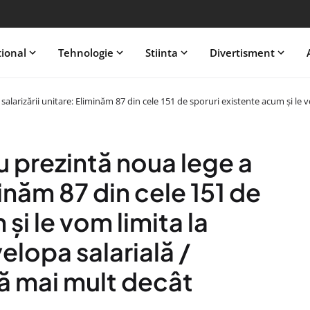
tional
Tehnologie
Stiinta
Divertisment
 salarizării unitare: Eliminăm 87 din cele 151 de sporuri existente acum și l
u prezintă noua lege a
minăm 87 din cele 151 de
și le vom limita la
lopa salarială /
ă mai mult decât