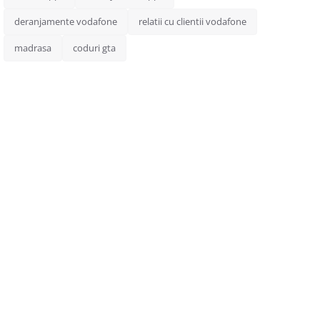
deranjamente vodafone
relatii cu clientii vodafone
madrasa
coduri gta