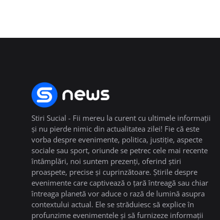
Stiri Sucial - Fii mereu la curent cu ultimele informații
și nu pierde nimic din actualitatea zilei! Fie că este
vorba despre evenimente, politica, justiție, aspecte
sociale sau sport, oriunde se petrec cele mai recente
întâmplări, noi suntem prezenți, oferind știri
proaspete, precise și cuprinzătoare. Știrile despre
evenimente care captivează o țară întreagă sau chiar
întreaga planetă vor aduce o rază de lumină asupra
contextului actual. Ele se străduiesc să explice în
profunzime evenimentele și să furnizeze informații