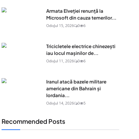
Armata Elveției renunță la
Microsoft din cauza temerilor...
Odix
Jul 15, 2026
0
6
Tricicletele electrice chinezești
iau locul mașinilor de...
Odix
Jul 11, 2026
0
6
Iranul atacă bazele militare
americane din Bahrain și
Iordania...
Odix
Jul 14, 2026
0
5
Recommended Posts