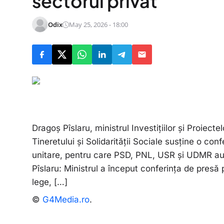
sectorul privat
Odix
May 25, 2026 - 18:00
Dragoș Pîslaru, ministrul Investițiilor și Proiecte
Tineretului și Solidarității Sociale susține o confe
unitare, pentru care PSD, PNL, USR și UDMR a
Pîslaru: Ministrul a început conferința de presă 
lege, […]
©
G4Media.ro
.