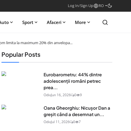
Log In
/
Sign Up
RO
Auto
Sport
Afaceri
More
e vom limita la maximum 20% din anvelopa...
Popular Posts
Eurobarometru: 44% dintre
adolescenţii români petrec
prea...
Odix
Jun 16, 2026
0
9
Oana Gheorghiu: Nicușor Dan a
greșit când a desemnat un...
Odix
Jul 11, 2026
0
7