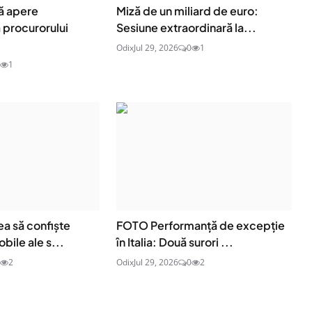
ă apere
Miză de un miliard de euro:
procurorului
Sesiune extraordinară la...
Odix
Jul 29, 2026
0
1
1
a să confiște
FOTO Performanță de excepție
bile ale s...
în Italia: Două surori ...
2
Odix
Jul 29, 2026
0
2