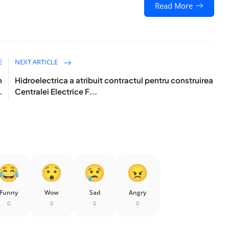
Read More
E
NEXT ARTICLE
n
Hidroelectrica a atribuit contractul pentru construirea
.
Centralei Electrice F...
Funny
Wow
Sad
Angry
0
0
0
0