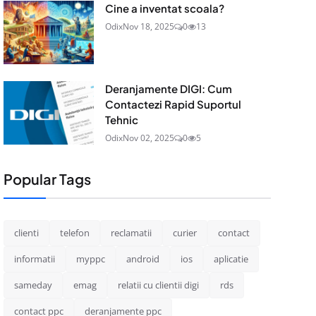
Cine a inventat scoala?
Odix
Nov 18, 2025
0
13
Deranjamente DIGI: Cum
Contactezi Rapid Suportul
Tehnic
Odix
Nov 02, 2025
0
5
Popular Tags
clienti
telefon
reclamatii
curier
contact
informatii
myppc
android
ios
aplicatie
sameday
emag
relatii cu clientii digi
rds
contact ppc
deranjamente ppc