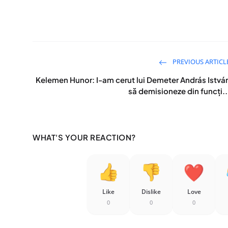
PREVIOUS ARTICL
Kelemen Hunor: I-am cerut lui Demeter András Istvá
să demisioneze din funcți..
WHAT'S YOUR REACTION?
Like
Dislike
Love
0
0
0