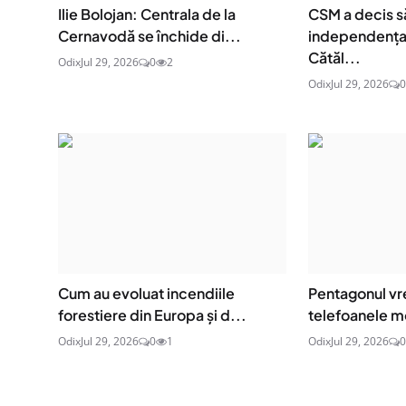
Ilie Bolojan: Centrala de la
CSM a decis s
Cernavodă se închide di...
independența 
Cătăl...
Odix
Jul 29, 2026
0
2
Odix
Jul 29, 2026
0
Cum au evoluat incendiile
Pentagonul vre
forestiere din Europa și d...
telefoanele mo
Odix
Jul 29, 2026
0
1
Odix
Jul 29, 2026
0