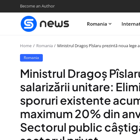
Become an Author
Romania
Interna
Home
Romania
Ministrul Dragoș Pîslaru prezintă noua lege a
Romania
Ministrul Dragoș Pîslar
salarizării unitare: Eli
sporuri existente acum 
maximum 20% din anve
Sectorul public câștig