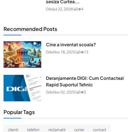
sesiza Curtea...
Odix
Jul 22, 2026
0
4
Recommended Posts
Cine a inventat scoala?
Odix
Nov 18, 2025
0
13
Deranjamente DIGI: Cum Contactezi
Rapid Suportul Tehnic
Odix
Nov 02, 2025
0
5
Popular Tags
clienti
telefon
reclamatii
curier
contact