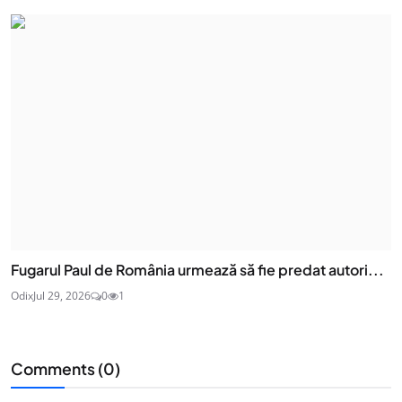
Fugarul Paul de România urmează să fie predat autori...
Odix
Jul 29, 2026
0
1
Comments (
0
)