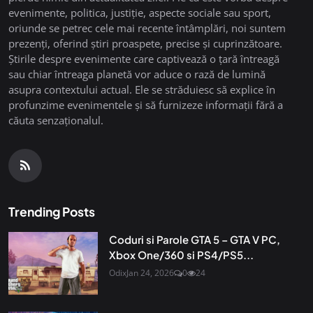
evenimente, politica, justiție, aspecte sociale sau sport,
oriunde se petrec cele mai recente întâmplări, noi suntem
prezenți, oferind știri proaspete, precise și cuprinzătoare.
Știrile despre evenimente care captivează o țară întreagă
sau chiar întreaga planetă vor aduce o rază de lumină
asupra contextului actual. Ele se străduiesc să explice în
profunzime evenimentele și să furnizeze informații fără a
căuta senzaționalul.
Trending Posts
Coduri si Parole GTA 5 – GTA V PC,
Xbox One/360 si PS4/PS5...
Odix
Jan 24, 2026
0
24