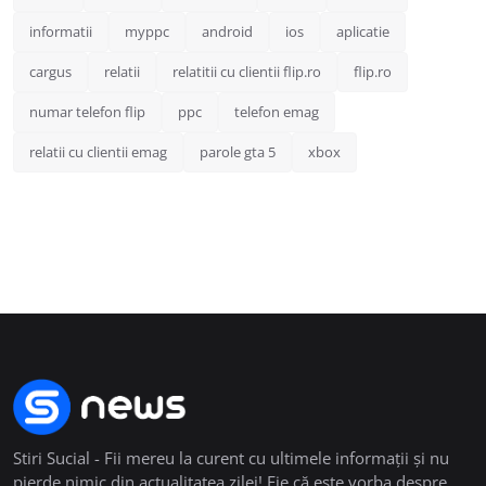
informatii
myppc
android
ios
aplicatie
cargus
relatii
relatitii cu clientii flip.ro
flip.ro
numar telefon flip
ppc
telefon emag
relatii cu clientii emag
parole gta 5
xbox
Stiri Sucial - Fii mereu la curent cu ultimele informații și nu
pierde nimic din actualitatea zilei! Fie că este vorba despre