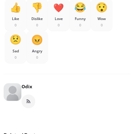
Like
Dislike
Love
Funny
Wow
0
0
0
0
0
Sad
Angry
0
0
Odix