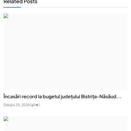
Related Posts
Încasări record la bugetul județului Bistrița-Năsăud...
Odix
Jul 29, 2026
0
1