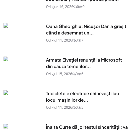
Odix
Jun 16, 2026
0
9
Oana Gheorghiu: Nicușor Dan a greșit
când a desemnat un...
Odix
Jul 11, 2026
0
7
Armata Elveției renunță la Microsoft
din cauza temerilor...
Odix
Jul 15, 2026
0
6
Tricicletele electrice chinezești iau
locul mașinilor de...
Odix
Jul 11, 2026
0
5
Înalta Curte dă joi testul sincerității: va