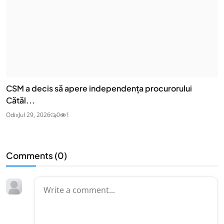
CSM a decis să apere independența procurorului
Cătăl...
Odix
Jul 29, 2026
0
1
Comments (
0
)