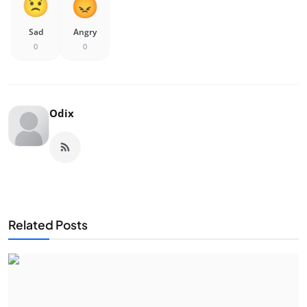
Sad
Angry
0
0
Odix
Related Posts