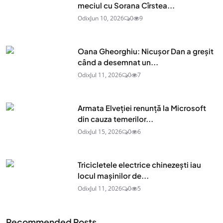
meciul cu Sorana Cîrstea...
Odix
Jun 10, 2026
0
9
Oana Gheorghiu: Nicușor Dan a greșit
când a desemnat un...
Odix
Jul 11, 2026
0
7
Armata Elveției renunță la Microsoft
din cauza temerilor...
Odix
Jul 15, 2026
0
6
Tricicletele electrice chinezești iau
locul mașinilor de...
Odix
Jul 11, 2026
0
5
Recommended Posts