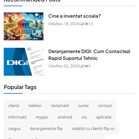
Cine a inventat scoala?
Odix
Nov 18, 2025
0
13
Deranjamente DIGI: Cum Contactezi
Rapid Suportul Tehnic
Odix
Nov 02, 2025
0
5
Popular Tags
clienti
telefon
reclamatii
curier
contact
informatii
myppc
android
ios
aplicatie
cargus
deranjamente flip
relatitii cu clientii flip.ro