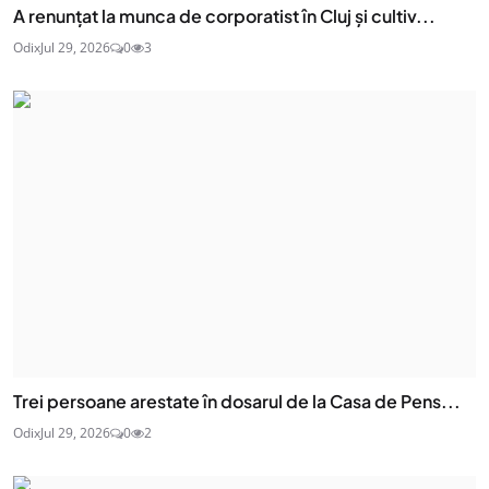
A renunțat la munca de corporatist în Cluj și cultiv...
Odix
Jul 29, 2026
0
3
Trei persoane arestate în dosarul de la Casa de Pens...
Odix
Jul 29, 2026
0
2