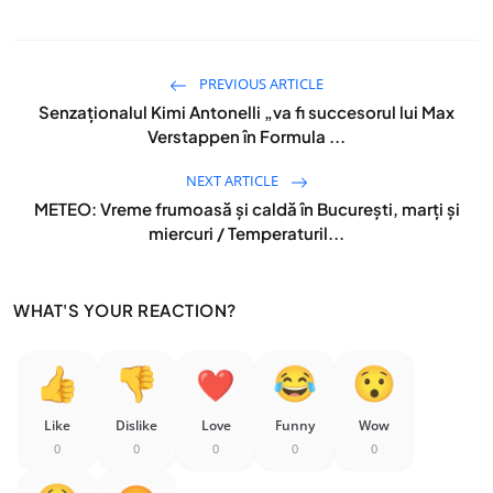
PREVIOUS ARTICLE
Senzaționalul Kimi Antonelli „va fi succesorul lui Max
Verstappen în Formula ...
NEXT ARTICLE
METEO: Vreme frumoasă şi caldă în Bucureşti, marţi şi
miercuri / Temperaturil...
WHAT'S YOUR REACTION?
Like
Dislike
Love
Funny
Wow
0
0
0
0
0