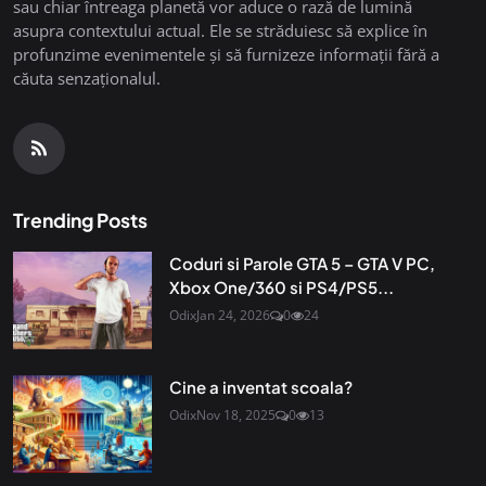
sau chiar întreaga planetă vor aduce o rază de lumină
asupra contextului actual. Ele se străduiesc să explice în
profunzime evenimentele și să furnizeze informații fără a
căuta senzaționalul.
Trending Posts
Coduri si Parole GTA 5 – GTA V PC,
Xbox One/360 si PS4/PS5...
Odix
Jan 24, 2026
0
24
Cine a inventat scoala?
Odix
Nov 18, 2025
0
13