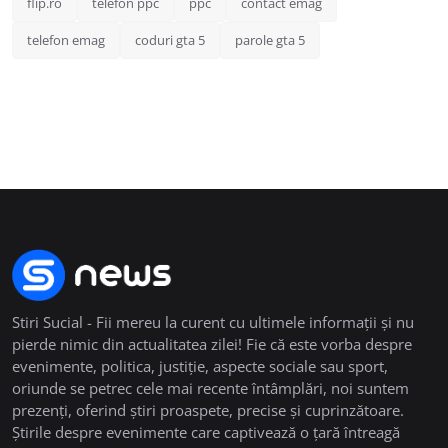
flip.ro
telefon ppc
ppc
contact emag
telefon emag
coduri gta 5
parole gta 5
Stiri Sucial - Fii mereu la curent cu ultimele informații și nu
pierde nimic din actualitatea zilei! Fie că este vorba despre
evenimente, politica, justiție, aspecte sociale sau sport,
oriunde se petrec cele mai recente întâmplări, noi suntem
prezenți, oferind știri proaspete, precise și cuprinzătoare.
Știrile despre evenimente care captivează o țară întreagă