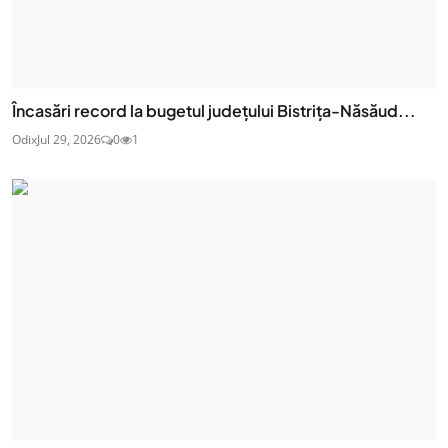
Încasări record la bugetul județului Bistrița-Năsăud...
Odix
Jul 29, 2026
0
1