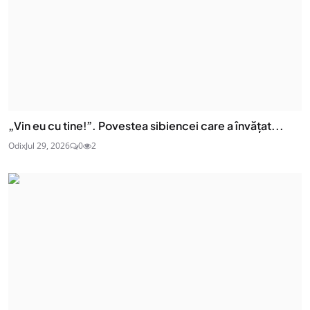
„Vin eu cu tine!”. Povestea sibiencei care a învățat...
Odix
Jul 29, 2026
0
2