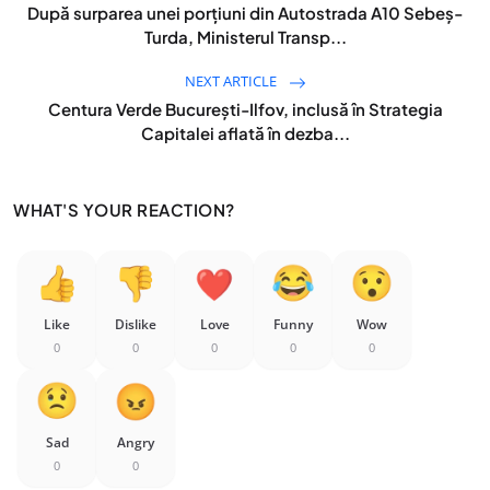
După surparea unei porțiuni din Autostrada A10 Sebeș-
Turda, Ministerul Transp...
NEXT ARTICLE
Centura Verde București-Ilfov, inclusă în Strategia
Capitalei aflată în dezba...
WHAT'S YOUR REACTION?
Like
Dislike
Love
Funny
Wow
0
0
0
0
0
Sad
Angry
0
0