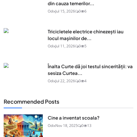
din cauza temerilor...
Odix
Jul 15, 2026
0
6
Tricicletele electrice chinezești iau
locul mașinilor de...
Odix
Jul 11, 2026
0
5
Înalta Curte dă joi testul sincerității: va
sesiza Curtea...
Odix
Jul 22, 2026
0
4
Recommended Posts
Cine a inventat scoala?
Odix
Nov 18, 2025
0
13