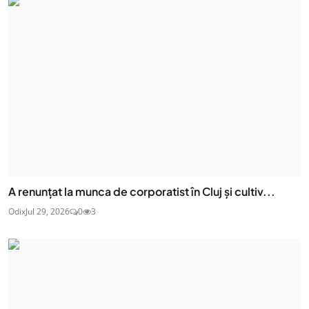
A renunțat la munca de corporatist în Cluj și cultiv...
Odix
Jul 29, 2026
0
3