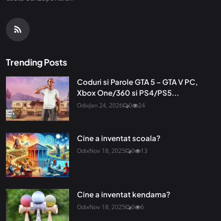
Trending Posts
Coduri si Parole GTA 5 – GTA V PC,
Xbox One/360 si PS4/PS5...
Odix
Jan 24, 2026
0
24
Cine a inventat scoala?
Odix
Nov 18, 2025
0
13
Cine a inventat kendama?
Odix
Nov 18, 2025
0
6