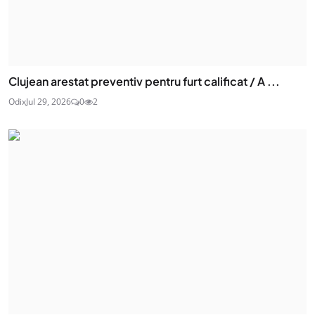
Clujean arestat preventiv pentru furt calificat / A ...
Odix
Jul 29, 2026
0
2