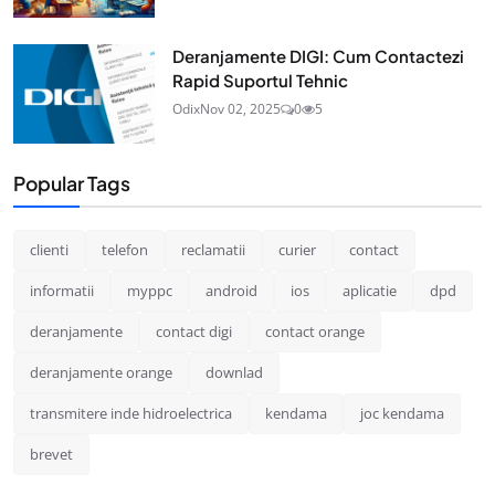
Deranjamente DIGI: Cum Contactezi
Rapid Suportul Tehnic
Odix
Nov 02, 2025
0
5
Popular Tags
clienti
telefon
reclamatii
curier
contact
informatii
myppc
android
ios
aplicatie
dpd
deranjamente
contact digi
contact orange
deranjamente orange
downlad
transmitere inde hidroelectrica
kendama
joc kendama
brevet