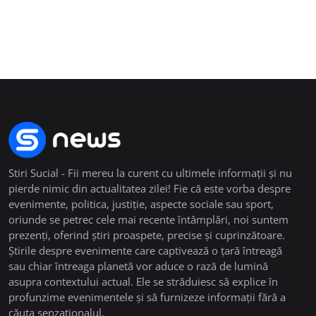
Stiri Sucial - Fii mereu la curent cu ultimele informații și nu
pierde nimic din actualitatea zilei! Fie că este vorba despre
evenimente, politica, justiție, aspecte sociale sau sport,
oriunde se petrec cele mai recente întâmplări, noi suntem
prezenți, oferind știri proaspete, precise și cuprinzătoare.
Știrile despre evenimente care captivează o țară întreagă
sau chiar întreaga planetă vor aduce o rază de lumină
asupra contextului actual. Ele se străduiesc să explice în
profunzime evenimentele și să furnizeze informații fără a
căuta senzaționalul.