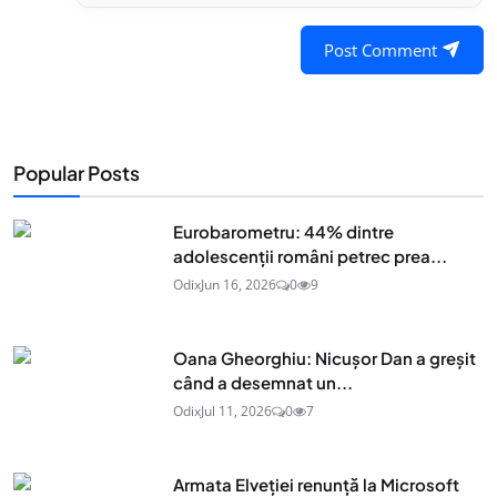
Post Comment
Popular Posts
Eurobarometru: 44% dintre
adolescenţii români petrec prea...
Odix
Jun 16, 2026
0
9
Oana Gheorghiu: Nicușor Dan a greșit
când a desemnat un...
Odix
Jul 11, 2026
0
7
Armata Elveției renunță la Microsoft