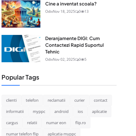
Cine a inventat scoala?
Odix
Nov 18, 2025
0
13
Deranjamente DIGI: Cum
Contactezi Rapid Suportul
Tehnic
Odix
Nov 02, 2025
0
5
Popular Tags
clienti
telefon
reclamatii
curier
contact
informatii
myppc
android
ios
aplicatie
cargus
relatii
numar eon
flip.ro
numar telefon flip
aplicatia myppc