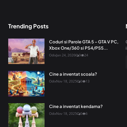
Trending Posts
Coduri si Parole GTA 5 – GTA V PC,
Xbox One/360 si PS4/PS5...
Odix
Jan 24, 2026
0
24
Cine a inventat scoala?
Odix
Nov 18, 2025
0
13
Cine a inventat kendama?
Odix
Nov 18, 2025
0
6