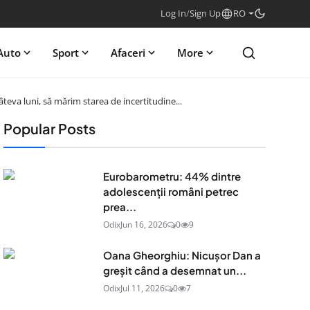
Log In
/
Sign Up
RO
Auto
Sport
Afaceri
More
teva luni, să mărim starea de incertitudine...
Popular Posts
Eurobarometru: 44% dintre
adolescenţii români petrec
prea...
Odix
Jun 16, 2026
0
9
Oana Gheorghiu: Nicușor Dan a
greșit când a desemnat un...
Odix
Jul 11, 2026
0
7