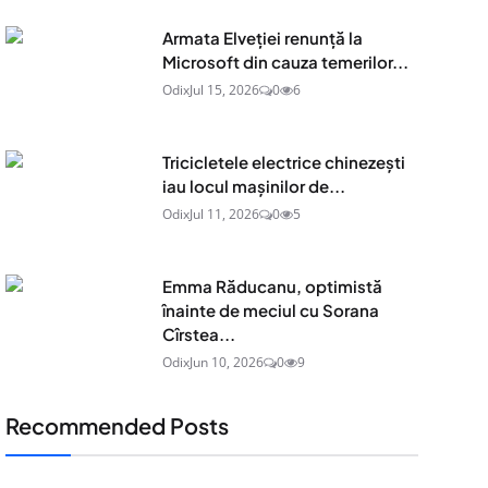
Armata Elveției renunță la
Microsoft din cauza temerilor...
Odix
Jul 15, 2026
0
6
Tricicletele electrice chinezești
iau locul mașinilor de...
Odix
Jul 11, 2026
0
5
Emma Răducanu, optimistă
înainte de meciul cu Sorana
Cîrstea...
Odix
Jun 10, 2026
0
9
Recommended Posts