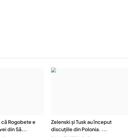
ă că Rogobete e
Zelenski și Tusk au început
ei din Să...
discuțiile din Polonia. ...