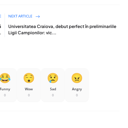
E
NEXT ARTICLE
ă
Universitatea Craiova, debut perfect în preliminariile
.
Ligii Campionilor: vic...
Funny
Wow
Sad
Angry
0
0
0
0