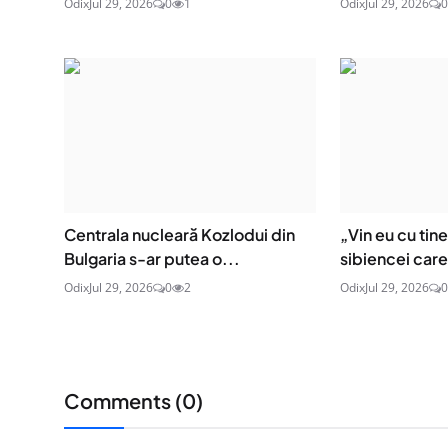
Odix
Jul 29, 2026
0
1
Odix
Jul 29, 2026
0
Centrala nucleară Kozlodui din
„Vin eu cu tin
Bulgaria s-ar putea o...
sibiencei care 
Odix
Jul 29, 2026
0
2
Odix
Jul 29, 2026
0
Comments (
0
)