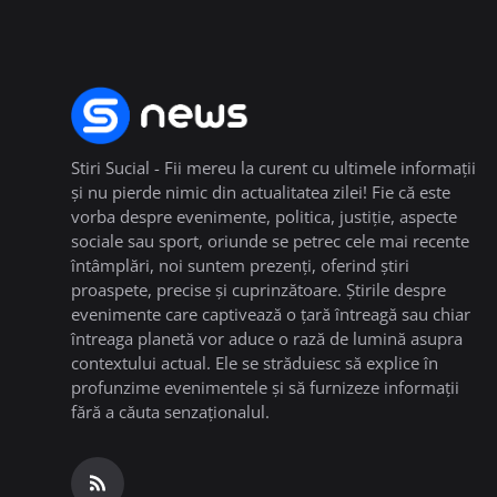
Stiri Sucial - Fii mereu la curent cu ultimele informații
și nu pierde nimic din actualitatea zilei! Fie că este
vorba despre evenimente, politica, justiție, aspecte
sociale sau sport, oriunde se petrec cele mai recente
întâmplări, noi suntem prezenți, oferind știri
proaspete, precise și cuprinzătoare. Știrile despre
evenimente care captivează o țară întreagă sau chiar
întreaga planetă vor aduce o rază de lumină asupra
contextului actual. Ele se străduiesc să explice în
profunzime evenimentele și să furnizeze informații
fără a căuta senzaționalul.