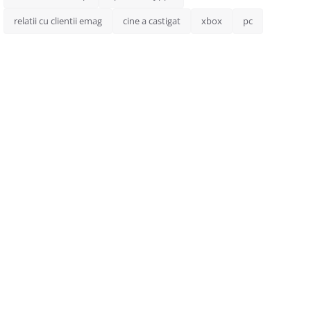
relatii cu clientii emag
cine a castigat
xbox
pc