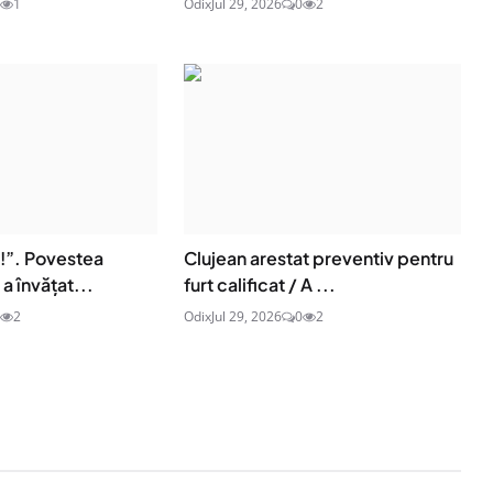
1
Odix
Jul 29, 2026
0
2
e!”. Povestea
Clujean arestat preventiv pentru
a învățat...
furt calificat / A ...
2
Odix
Jul 29, 2026
0
2