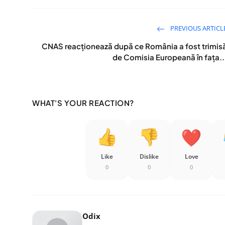
PREVIOUS ARTICL
CNAS reacționează după ce România a fost trimis
de Comisia Europeană în fața..
WHAT'S YOUR REACTION?
Like
Dislike
Love
0
0
0
Odix