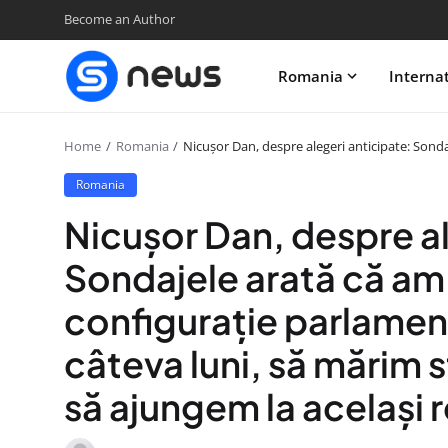
Become an Author
Romania
Interna
Home
Romania
Nicușor Dan, despre alegeri anticipate: Sonda
Romania
Nicușor Dan, despre al
Sondajele arată că am
configurație parlamen
câteva luni, să mărim s
să ajungem la același r