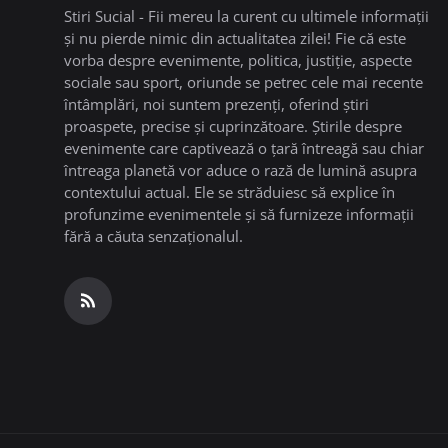
Stiri Sucial - Fii mereu la curent cu ultimele informații
și nu pierde nimic din actualitatea zilei! Fie că este
vorba despre evenimente, politica, justiție, aspecte
sociale sau sport, oriunde se petrec cele mai recente
întâmplări, noi suntem prezenți, oferind știri
proaspete, precise și cuprinzătoare. Știrile despre
evenimente care captivează o țară întreagă sau chiar
întreaga planetă vor aduce o rază de lumină asupra
contextului actual. Ele se străduiesc să explice în
profunzime evenimentele și să furnizeze informații
fără a căuta senzaționalul.