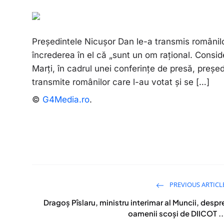
Președintele Nicușor Dan le-a transmis românilor
încrederea în el că „sunt un om rațional. Consid
Marți, în cadrul unei conferințe de presă, preșe
transmite românilor care l-au votat și se […]
©
G4Media.ro
.
PREVIOUS ARTICL
Dragoș Pîslaru, ministru interimar al Muncii, despr
oamenii scoși de DIICOT ..