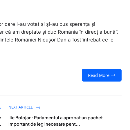
 care l-au votat și și-au pus speranța și
er că am dreptate și duc România în direcția bună”.
dintele României Nicușor Dan a fost întrebat ce le
Read More
E
NEXT ARTICLE
e
Ilie Bolojan: Parlamentul a aprobat un pachet
.
important de legi necesare pent...