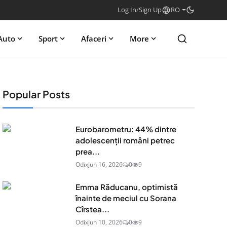
Log In
/
Sign Up
RO
Auto
Sport
Afaceri
More
Popular Posts
Eurobarometru: 44% dintre
adolescenţii români petrec
prea...
Odix
Jun 16, 2026
0
9
Emma Răducanu, optimistă
înainte de meciul cu Sorana
Cîrstea...
Odix
Jun 10, 2026
0
9