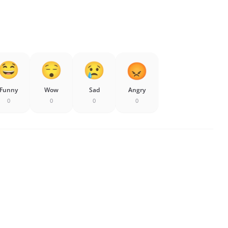
Funny
Wow
Sad
Angry
0
0
0
0