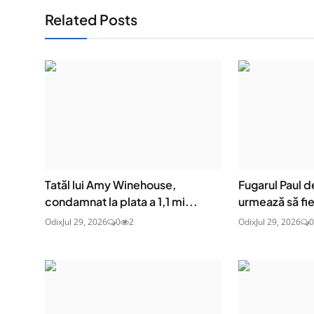
Related Posts
Tatăl lui Amy Winehouse,
Fugarul Paul 
condamnat la plata a 1,1 mi...
urmează să fie
Odix
Jul 29, 2026
0
2
Odix
Jul 29, 2026
0