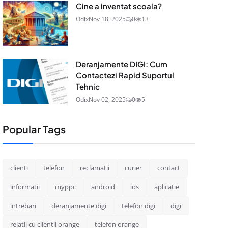
Cine a inventat scoala?
Odix
Nov 18, 2025
0
13
Deranjamente DIGI: Cum
Contactezi Rapid Suportul
Tehnic
Odix
Nov 02, 2025
0
5
Popular Tags
clienti
telefon
reclamatii
curier
contact
informatii
myppc
android
ios
aplicatie
intrebari
deranjamente digi
telefon digi
digi
relatii cu clientii orange
telefon orange