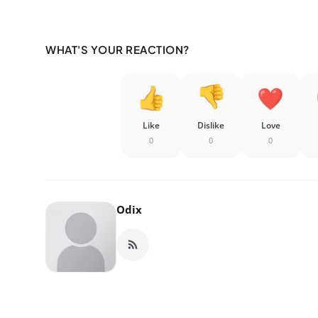
WHAT'S YOUR REACTION?
Like
Dislike
Love
0
0
0
Odix