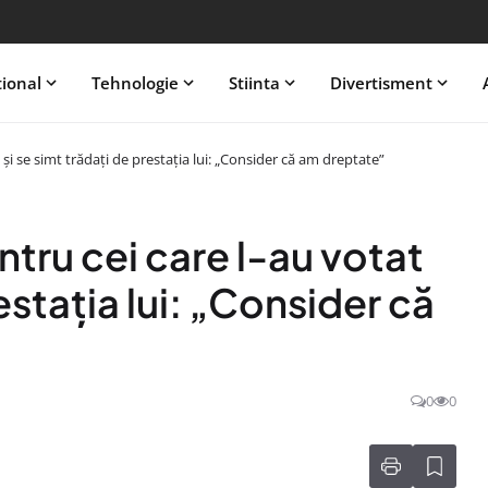
tional
Tehnologie
Stiinta
Divertisment
și se simt trădați de prestația lui: „Consider că am dreptate”
tru cei care l-au votat
estația lui: „Consider că
0
0