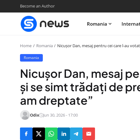
Become an Author
Romania
Interna
Home
Romania
Nicușor Dan, mesaj pentru cei care l-au votat 
Romania
Nicușor Dan, mesaj pen
și se simt trădați de pr
am dreptate”
Odix
Jun 30, 2026 - 17:00