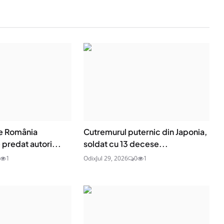
de România
Cutremurul puternic din Japonia,
 predat autori...
soldat cu 13 decese...
1
Odix
Jul 29, 2026
0
1