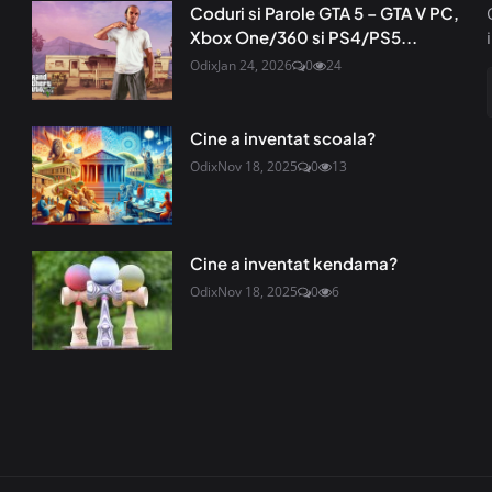
Coduri si Parole GTA 5 – GTA V PC,
Xbox One/360 si PS4/PS5...
Odix
Jan 24, 2026
0
24
Cine a inventat scoala?
Odix
Nov 18, 2025
0
13
Cine a inventat kendama?
Odix
Nov 18, 2025
0
6