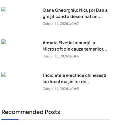
Oana Gheorghiu: Nicușor Dan a
greșit când a desemnat un...
Odix
Jul 11, 2026
0
7
Armata Elveției renunță la
Microsoft din cauza temerilor...
Odix
Jul 15, 2026
0
6
Tricicletele electrice chinezești
iau locul mașinilor de...
Odix
Jul 11, 2026
0
5
Recommended Posts