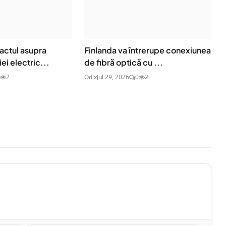
actul asupra
Finlanda va întrerupe conexiunea
ei electric...
de fibră optică cu ...
2
Odix
Jul 29, 2026
0
2