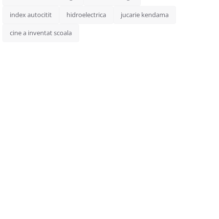
index autocitit
hidroelectrica
jucarie kendama
cine a inventat scoala