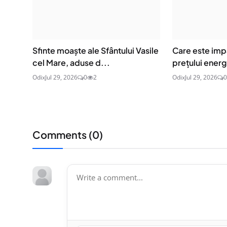
Sfinte moaşte ale Sfântului Vasile
Care este imp
cel Mare, aduse d...
prețului energi
Odix
Jul 29, 2026
0
2
Odix
Jul 29, 2026
0
Comments (
0
)