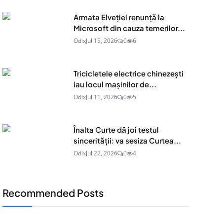
Armata Elveției renunță la
Microsoft din cauza temerilor...
Odix
Jul 15, 2026
0
6
Tricicletele electrice chinezești
iau locul mașinilor de...
Odix
Jul 11, 2026
0
5
Înalta Curte dă joi testul
sincerității: va sesiza Curtea...
Odix
Jul 22, 2026
0
4
Recommended Posts