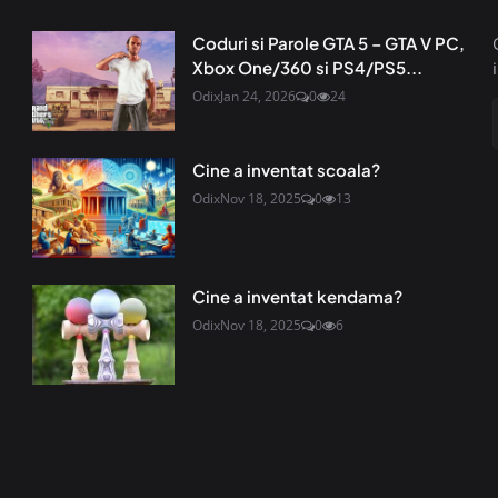
Coduri si Parole GTA 5 – GTA V PC,
Xbox One/360 si PS4/PS5...
Odix
Jan 24, 2026
0
24
Cine a inventat scoala?
Odix
Nov 18, 2025
0
13
Cine a inventat kendama?
Odix
Nov 18, 2025
0
6