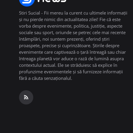
Stiri Sucial - Fii mereu la curent cu ultimele informații
și nu pierde nimic din actualitatea zilei! Fie că este
vorba despre evenimente, politica, justiție, aspecte
sociale sau sport, oriunde se petrec cele mai recente
întâmplări, noi suntem prezenți, oferind știri
proaspete, precise și cuprinzătoare. Știrile despre
evenimente care captivează o țară întreagă sau chiar
întreaga planetă vor aduce o rază de lumină asupra
contextului actual. Ele se străduiesc să explice în
profunzime evenimentele și să furnizeze informații
fără a căuta senzaționalul.