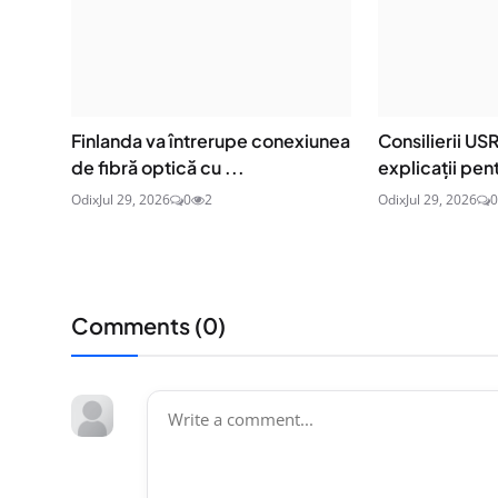
Finlanda va întrerupe conexiunea
Consilierii US
de fibră optică cu ...
explicații pent
Odix
Jul 29, 2026
0
2
Odix
Jul 29, 2026
0
Comments (
0
)