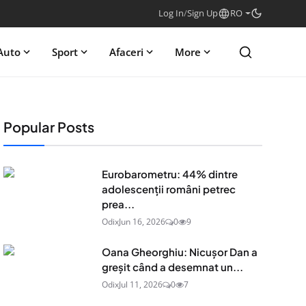
Log In
/
Sign Up
RO
Auto
Sport
Afaceri
More
Popular Posts
Eurobarometru: 44% dintre
adolescenţii români petrec
prea...
Odix
Jun 16, 2026
0
9
Oana Gheorghiu: Nicușor Dan a
greșit când a desemnat un...
Odix
Jul 11, 2026
0
7