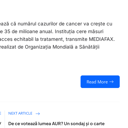
ează că numărul cazurilor de cancer va crește cu
35 de milioane anual. Instituția cere măsuri
 acces echitabil la tratament, transmite MEDIAFAX.
ealizat de Organizația Mondială a Sănătății
Read More
E
NEXT ARTICLE
/
De ce votează lumea AUR? Un sondaj şi o carte