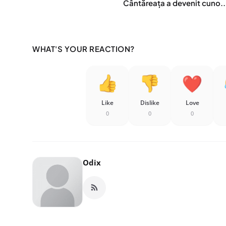
Cântăreața a devenit cuno..
WHAT'S YOUR REACTION?
Like
Dislike
Love
0
0
0
Odix