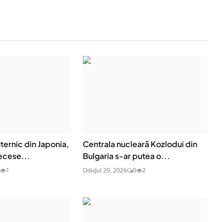
ernic din Japonia,
Centrala nucleară Kozlodui din
ecese...
Bulgaria s-ar putea o...
1
Odix
Jul 29, 2026
0
2