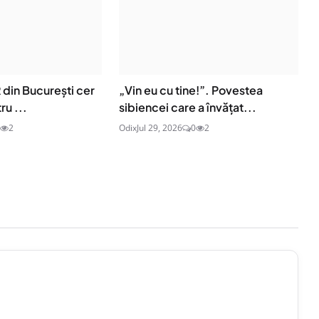
R din București cer
„Vin eu cu tine!”. Povestea
ru ...
sibiencei care a învățat...
2
Odix
Jul 29, 2026
0
2