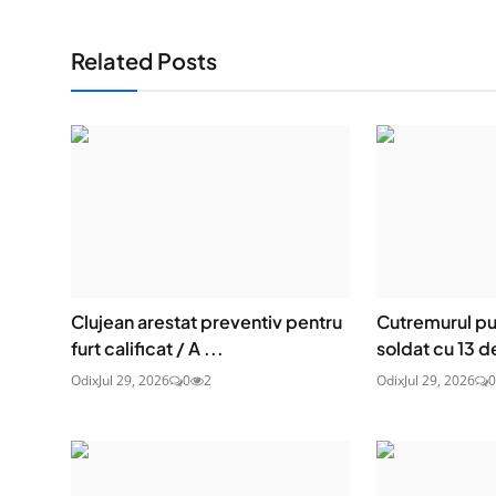
Related Posts
Clujean arestat preventiv pentru
Cutremurul put
furt calificat / A ...
soldat cu 13 d
Odix
Jul 29, 2026
0
2
Odix
Jul 29, 2026
0