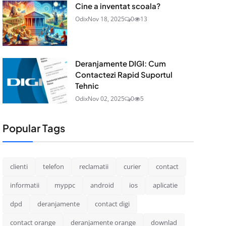
Cine a inventat scoala?
Odix
Nov 18, 2025
0
13
Deranjamente DIGI: Cum
Contactezi Rapid Suportul
Tehnic
Odix
Nov 02, 2025
0
5
Popular Tags
clienti
telefon
reclamatii
curier
contact
informatii
myppc
android
ios
aplicatie
dpd
deranjamente
contact digi
contact orange
deranjamente orange
downlad