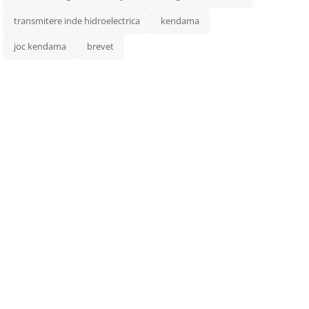
transmitere inde hidroelectrica
kendama
joc kendama
brevet