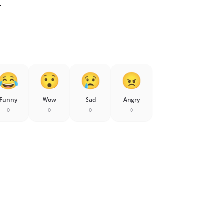
.
Funny
Wow
Sad
Angry
0
0
0
0