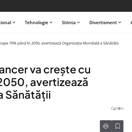
tional
Tehnologie
Stiinta
Divertisment
oape 70% până în 2050, avertizează Organizația Mondială a Sănătății
ancer va crește cu
2050, avertizează
 Sănătății
0
0