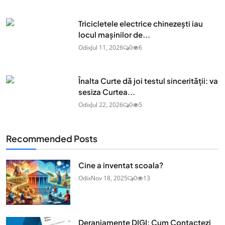
Tricicletele electrice chinezești iau
locul mașinilor de...
Odix
Jul 11, 2026
0
6
Înalta Curte dă joi testul sincerității: va
sesiza Curtea...
Odix
Jul 22, 2026
0
5
Recommended Posts
Cine a inventat scoala?
Odix
Nov 18, 2025
0
13
Deranjamente DIGI: Cum Contactezi