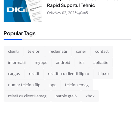
Rapid Suportul Tehnic
Odix
Nov 02, 2025
0
5
Popular Tags
clienti
telefon
reclamatii
curier
contact
informatii
myppc
android
ios
aplicatie
cargus
relatii
relatitii cu clientii flip.ro
flip.ro
numar telefon flip
ppc
telefon emag
relatii cu clientii emag
parole gta 5
xbox