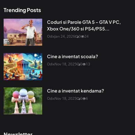
Trending Posts
Coduri si Parole GTA 5 – GTA V PC,
Xbox One/360 si PS4/PS5...
Odix
Jan 24, 2026
0
24
Cine a inventat scoala?
Odix
Nov 18, 2025
0
13
Cine a inventat kendama?
Odix
Nov 18, 2025
0
6
Newsletter