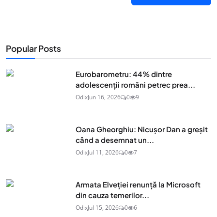
Popular Posts
Eurobarometru: 44% dintre
adolescenţii români petrec prea...
Odix
Jun 16, 2026
0
9
Oana Gheorghiu: Nicușor Dan a greșit
când a desemnat un...
Odix
Jul 11, 2026
0
7
Armata Elveției renunță la Microsoft
din cauza temerilor...
Odix
Jul 15, 2026
0
6