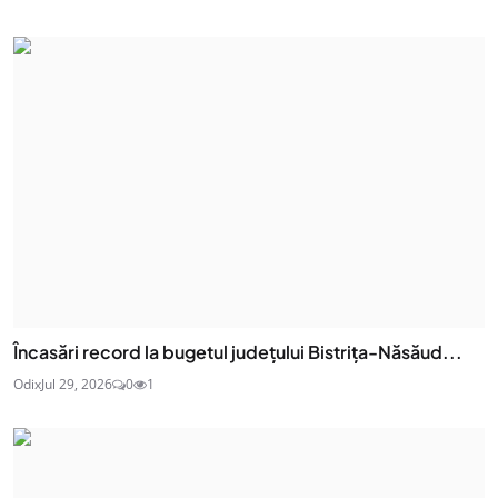
Încasări record la bugetul județului Bistrița-Năsăud...
Odix
Jul 29, 2026
0
1