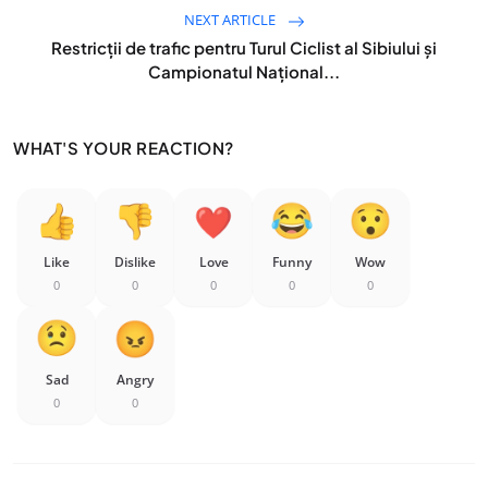
NEXT ARTICLE
Restricții de trafic pentru Turul Ciclist al Sibiului și
Campionatul Național...
WHAT'S YOUR REACTION?
Like
Dislike
Love
Funny
Wow
0
0
0
0
0
Sad
Angry
0
0