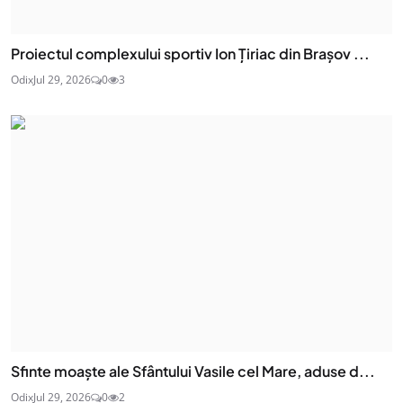
Proiectul complexului sportiv Ion Țiriac din Brașov ...
Odix
Jul 29, 2026
0
3
Sfinte moaşte ale Sfântului Vasile cel Mare, aduse d...
Odix
Jul 29, 2026
0
2