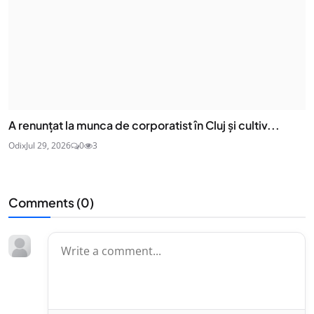
A renunțat la munca de corporatist în Cluj și cultiv...
Odix
Jul 29, 2026
0
3
Comments (
0
)