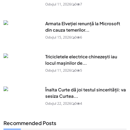
Odix
Jul 11, 2026
0
7
Armata Elveției renunță la Microsoft
din cauza temerilor...
Odix
Jul 15, 2026
0
6
Tricicletele electrice chinezești iau
locul mașinilor de...
Odix
Jul 11, 2026
0
5
Înalta Curte dă joi testul sincerității: va
sesiza Curtea...
Odix
Jul 22, 2026
0
4
Recommended Posts