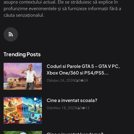
asupra contextului actual. Ele se străduiesc să explice în
profunzime evenimentele și să furnizeze informații fără a
căuta senzaționalul.
Trending Posts
Coduri si Parole GTA 5 – GTA V PC,
Xbox One/360 si PS4/PS5...
Odix
Jan 24, 2026
0
24
Cine a inventat scoala?
Odix
Nov 18, 2025
0
13