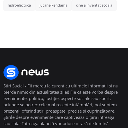
hidroelectrica
jucarie kendama
cine a inventat scoala
Stiri Sucial - Fii mereu la curent cu ultimele informații și nu
pierde nimic din actualitatea zilei! Fie că este vorba despre
evenimente, politica, justiție, aspecte sociale sau sport,
oriunde se petrec cele mai recente întâmplări, noi suntem
prezenți, oferind știri proaspete, precise și cuprinzătoare.
Știrile despre evenimente care captivează o țară întreagă
sau chiar întreaga planetă vor aduce o rază de lumină