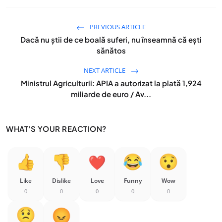
PREVIOUS ARTICLE
Dacă nu știi de ce boală suferi, nu înseamnă că ești
sănătos
NEXT ARTICLE
Ministrul Agriculturii: APIA a autorizat la plată 1,924
miliarde de euro / Av...
WHAT'S YOUR REACTION?
Like
Dislike
Love
Funny
Wow
0
0
0
0
0