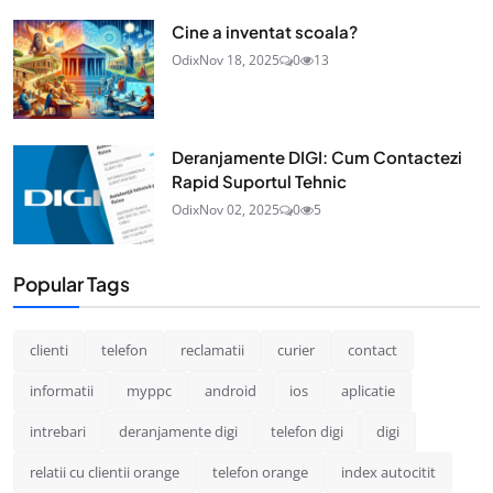
Cine a inventat scoala?
Odix
Nov 18, 2025
0
13
Deranjamente DIGI: Cum Contactezi
Rapid Suportul Tehnic
Odix
Nov 02, 2025
0
5
Popular Tags
clienti
telefon
reclamatii
curier
contact
informatii
myppc
android
ios
aplicatie
intrebari
deranjamente digi
telefon digi
digi
relatii cu clientii orange
telefon orange
index autocitit