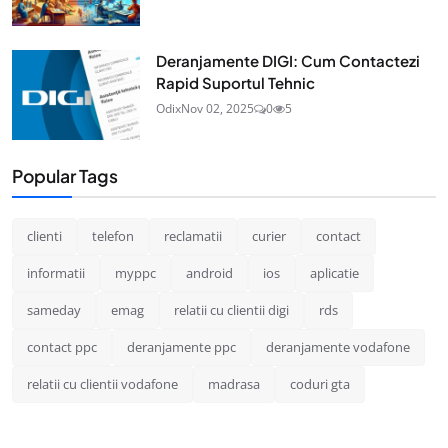
Deranjamente DIGI: Cum Contactezi
Rapid Suportul Tehnic
Odix
Nov 02, 2025
0
5
Popular Tags
clienti
telefon
reclamatii
curier
contact
informatii
myppc
android
ios
aplicatie
sameday
emag
relatii cu clientii digi
rds
contact ppc
deranjamente ppc
deranjamente vodafone
relatii cu clientii vodafone
madrasa
coduri gta