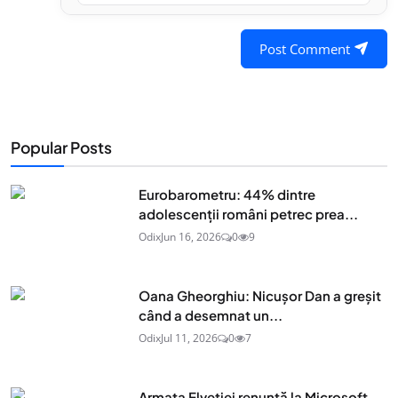
Post Comment
Popular Posts
Eurobarometru: 44% dintre
adolescenţii români petrec prea...
Odix
Jun 16, 2026
0
9
Oana Gheorghiu: Nicușor Dan a greșit
când a desemnat un...
Odix
Jul 11, 2026
0
7
Armata Elveției renunță la Microsoft