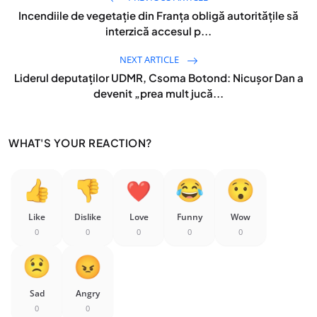
Incendiile de vegetație din Franța obligă autoritățile să
interzică accesul p...
NEXT ARTICLE
Liderul deputaților UDMR, Csoma Botond: Nicușor Dan a
devenit „prea mult jucă...
WHAT'S YOUR REACTION?
Like
Dislike
Love
Funny
Wow
0
0
0
0
0
Sad
Angry
0
0