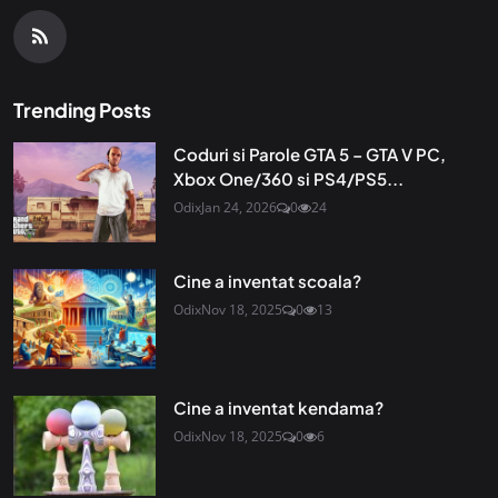
Trending Posts
Coduri si Parole GTA 5 – GTA V PC,
Xbox One/360 si PS4/PS5...
Odix
Jan 24, 2026
0
24
Cine a inventat scoala?
Odix
Nov 18, 2025
0
13
Cine a inventat kendama?
Odix
Nov 18, 2025
0
6