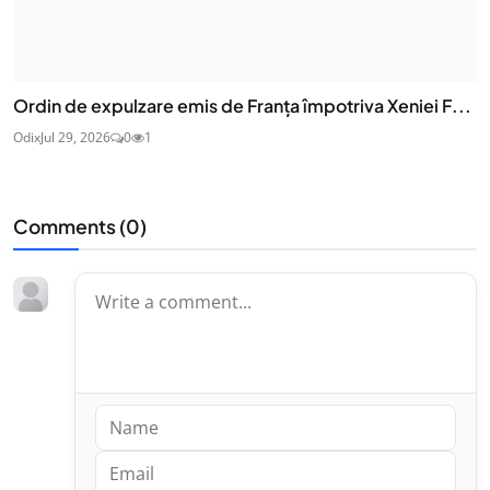
Ordin de expulzare emis de Franța împotriva Xeniei F...
Odix
Jul 29, 2026
0
1
Comments (
0
)