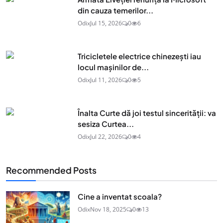
din cauza temerilor...
Odix
Jul 15, 2026
0
6
Tricicletele electrice chinezești iau
locul mașinilor de...
Odix
Jul 11, 2026
0
5
Înalta Curte dă joi testul sincerității: va
sesiza Curtea...
Odix
Jul 22, 2026
0
4
Recommended Posts
Cine a inventat scoala?
Odix
Nov 18, 2025
0
13